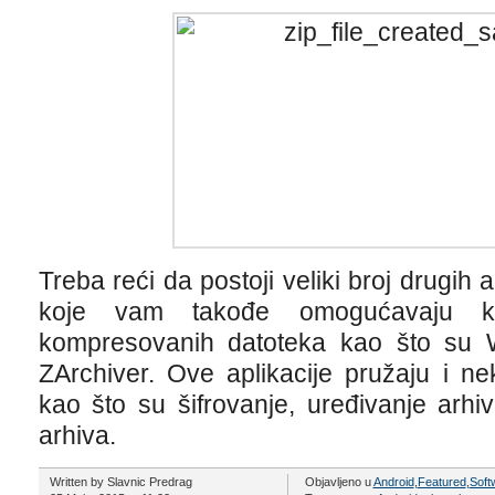
Treba reći da postoji veliki broj drugih 
koje vam takođe omogućavaju kre
kompresovanih datoteka kao što su W
ZArchiver. Ove aplikacije pružaju i ne
kao što su šifrovanje, uređivanje arhi
arhiva.
Written by Slavnic Predrag
Objavljeno u
Android
,
Featured
,
Soft