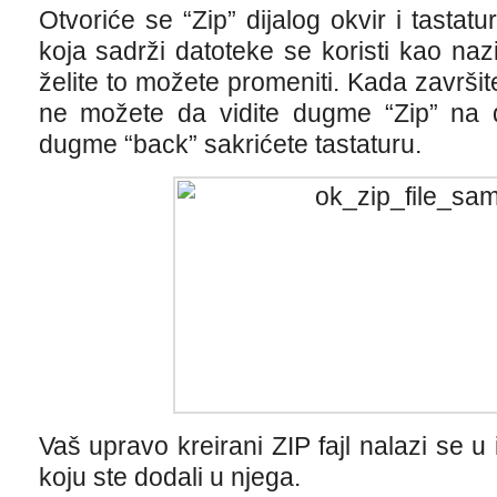
Otvoriće se “Zip” dijalog okvir i tastatu
koja sadrži datoteke se koristi kao naz
želite to možete promeniti. Kada završit
ne možete da vidite dugme “Zip” na di
dugme “back” sakrićete tastaturu.
Vaš upravo kreirani ZIP fajl nalazi se u
koju ste dodali u njega.