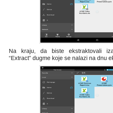
Na kraju, da biste ekstraktovali iza
“Extract” dugme koje se nalazi na dnu e