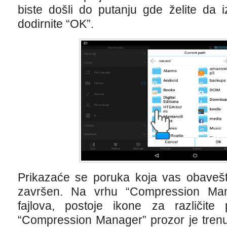
biste došli do putanju gde želite da i
dodirnite “OK”.
Prikazaće se poruka koja vas obaveš
završen. Na vrhu “Compression Mana
fajlova, postoje ikone za različite 
“Compression Manager” prozor je trenut