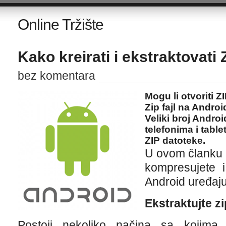
Online Tržište
Kako kreirati i ekstraktovati
bez komentara
Mogu li otvoriti Z
Zip fajl na Andro
Veliki broj Andro
telefonima i table
ZIP datoteke.
U ovom članku 
kompresujete i
Android uređaju
Ekstraktujte zi
Postoji nekoliko načina sa kojima