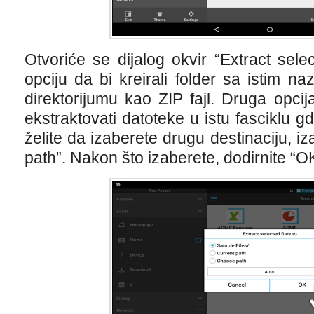
Otvoriće se dijalog okvir “Extract selec
opciju da bi kreirali folder sa istim na
direktorijumu kao ZIP fajl. Druga opci
ekstraktovati datoteke u istu fasciklu gde
želite da izaberete drugu destinaciju, i
path”. Nakon što izaberete, dodirnite “O