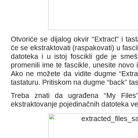
Otvoriće se dijalog okvir “Extract” i tas
će se ekstraktovati (raspakovati) u fas
datoteka i u istoj foscikli gde je sme
promenili ime te fascikle, unesite novo i
Ako ne možete da vidite dugme “Extrac
tastaturu. Pritiskom na dugme “back” tast
Treba znati da ugrađena “My Files”
ekstraktovanje pojedinačnih datoteka v