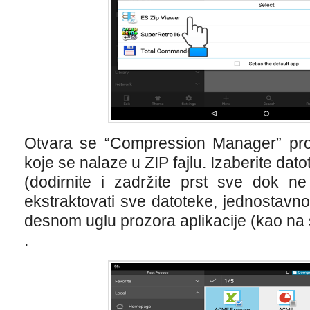
Otvara se “Compression Manager” proz
koje se nalaze u ZIP fajlu. Izaberite dato
(dodirnite i zadržite prst sve dok ne
ekstraktovati sve datoteke, jednostavn
desnom uglu prozora aplikacije (kao na s
.