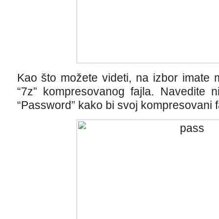
Kao što možete videti, na izbor imate m
“7z” kompresovanog fajla. Navedite ni
“Password” kako bi svoj kompresovani faj