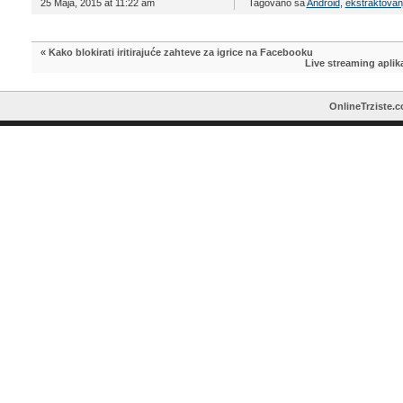
25 Maja, 2015 at 11:22 am
Tagovano sa
Android
,
ekstraktovan
«
Kako blokirati iritirajuće zahteve za igrice na Facebooku
Live streaming aplik
OnlineTrziste.