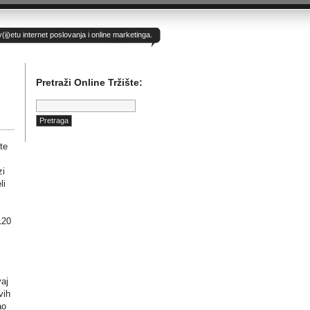
)etu internet poslovanja i online marketinga.
Pretraži Online Tržište:
Pretraga:
te
zi
li
120
aj
vih
ao