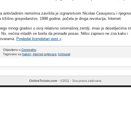
sa antivladinim nemirima završila je izgnanstvom Nicolae Ceauşescu i njegov
tržišno gospodarstvo. 1998 godine, počela je druga revolucija, Internet.
 nego mnogi gradovi u ovoj relativno siromašnoj zemlji, imao je desetljećima s
 No, većina mladih se borila da pronađe posao. Nitko zapravo ne zna kako i
ijevarama.
Pogledaj kompletan post »
Objavljeno u
Generalno
Tagovano sa
hakeri
,
internet prijevara
,
krimunal
OnlineTrziste.com
- ©2011 - Sva prava zadrzana.