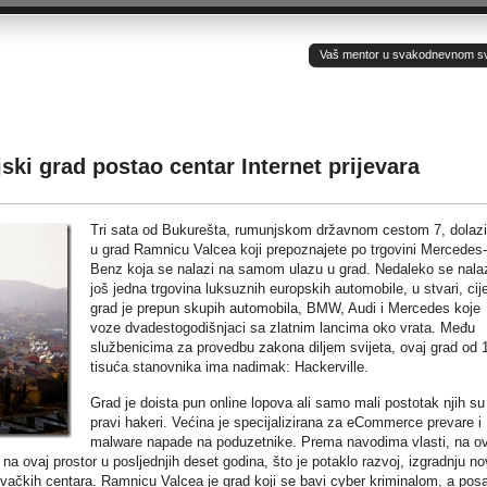
Vaš mentor u svakodnevnom sv(ij
ki grad postao centar Internet prijevara
Tri sata od Bukurešta, rumunjskom državnom cestom 7, dolazi
u grad Ramnicu Valcea koji prepoznajete po trgovini Mercedes-
Benz koja se nalazi na samom ulazu u grad. Nedaleko se nala
još jedna trgovina luksuznih europskih automobile, u stvari, cije
grad je prepun skupih automobila, BMW, Audi i Mercedes koje
voze dvadestogodišnjaci sa zlatnim lancima oko vrata. Među
službenicima za provedbu zakona diljem svijeta, ovaj grad od 
tisuća stanovnika ima nadimak: Hackerville.
Grad je doista pun online lopova ali samo mali postotak njih su
pravi hakeri. Većina je specijalizirana za eCommerce prevare i
malware napade na poduzetnike. Prema navodima vlasti, na ov
 na ovaj prostor u posljednjih deset godina, što je potaklo razvoj, izgradnju no
vačkih centara. Ramnicu Valcea je grad koji se bavi cyber kriminalom, a pos