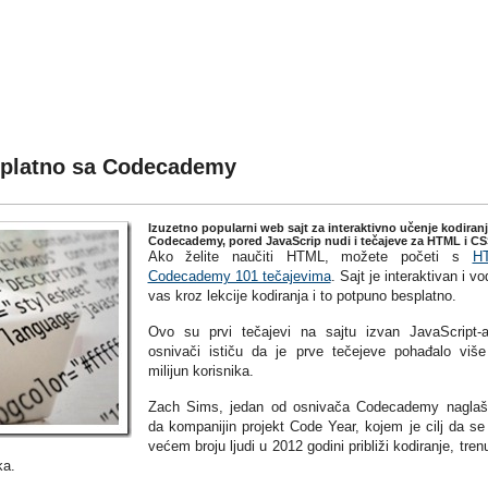
Vaš mentor u svakodnevnom sv(ij
splatno sa Codecademy
Izuzetno popularni web sajt za interaktivno učenje kodiranj
Codecademy, pored JavaScrip nudi i tečajeve za HTML i CS
Ako želite naučiti HTML, možete početi s
H
Codecademy 101 tečajevima
. Sajt je interaktivan i vo
vas kroz lekcije kodiranja i to potpuno besplatno.
Ovo su prvi tečajevi na sajtu izvan JavaScript-
osnivači ističu da je prve tečejeve pohađalo viš
milijun korisnika.
Zach Sims, jedan od osnivača Codecademy nagla
da kompanijin projekt Code Year, kojem je cilj da se
većem broju ljudi u 2012 godini približi kodiranje, tren
ka.