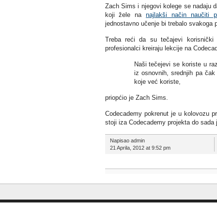
Zach Sims i njegovi kolege se nadaju da
koji žele na
najlakši način naučiti p
jednostavno učenje bi trebalo svakoga p
Treba reći da su tečajevi korisnički
profesionalci kreiraju lekcije na Codec
Naši tečejevi se koriste u r
iz osnovnih, srednjih pa ča
koje već koriste,
priopćio je Zach Sims.
Codecademy pokrenut je u kolovozu proš
stoji iza Codecademy projekta do sada je
Napisao admin
21 Aprila, 2012 at 9:52 pm