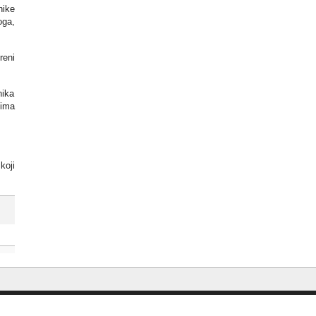
nike
oga,
reni
nika
vima
koji