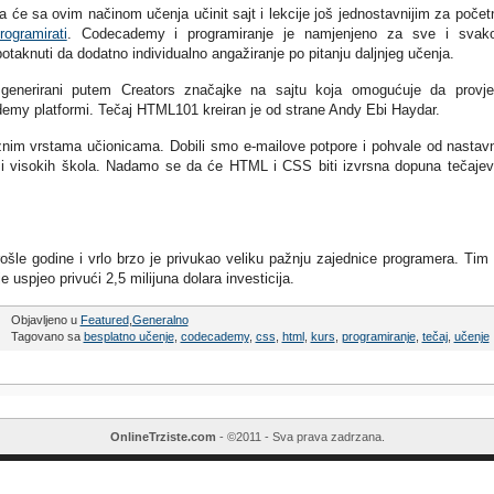
 će sa ovim načinom učenja učinit sajt i lekcije još jednostavnijim za počet
rogramirati
. Codecademy i programiranje je namjenjeno za sve i svak
otaknuti da dodatno individualno angažiranje po pitanju daljnjeg učenja.
 generirani putem Creators značajke na sajtu koja omogućuje da provje
ademy platformi. Tečaj HTML101 kreiran je od strane Andy Ebi Haydar.
aznim vrstama učionicama. Dobili smo e-mailove potpore i pohvale od nastav
k i visokih škola. Nadamo se da će HTML i CSS biti izvrsna dopuna tečaje
le godine i vrlo brzo je privukao veliku pažnju zajednice programera. Tim 
 uspjeo privući 2,5 milijuna dolara investicija.
Objavljeno u
Featured
,
Generalno
Tagovano sa
besplatno učenje
,
codecademy
,
css
,
html
,
kurs
,
programiranje
,
tečaj
,
učenje
OnlineTrziste.com
- ©2011 - Sva prava zadrzana.