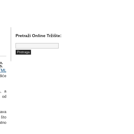
)etu internet poslovanja i online marketinga.
Pretraži Online Tržište:
Pretraga:
a,
S.
TML
diće
a, a
e od
šava
 što
utno