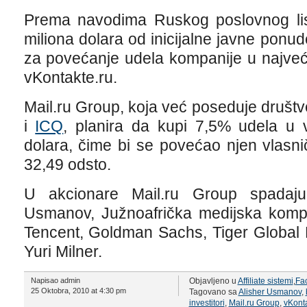
Prema navodima Ruskog poslovnog li
miliona dolara od inicijalne javne ponude
za povećanje udela kompanije u najveć
vKontakte.ru.
Mail.ru Group, koja već poseduje društ
i
ICQ
, planira da kupi 7,5% udela u 
dolara, čime bi se povećao njen vlasn
32,49 odsto.
U akcionare Mail.ru Group spadaju:
Usmanov, Južnoafrička medijska kom
Tencent, Goldman Sachs, Tiger Global
Yuri Milner.
Napisao admin
Objavljeno u
Affiliate sistemi
,
Fa
25 Oktobra, 2010 at 4:30 pm
Tagovano sa
Alisher Usmanov
,
investitori
,
Mail.ru Group
,
vKonta