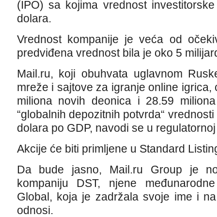
(IPO) sa kojima vrednost investitorske 
dolara.
Vrednost kompanije je veća od očekiv
predviđena vrednost bila je oko 5 milijard
Mail.ru, koji obuhvata uglavnom Rusk
mreže i sajtove za igranje online igrica,
miliona novih deonica i 28.59 miliona
“globalnih depozitnih potvrda“ vrednosti
dolara po GDP, navodi se u regulatornoj 
Akcije će biti primljene u Standard Listin
Da bude jasno, Mail.ru Group je n
kompaniju DST, njene međunarodne 
Global, koja je zadržala svoje ime i n
odnosi.