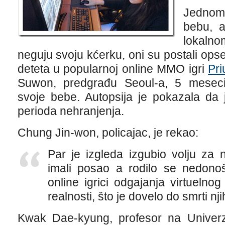
Jednom
bebu, a
lokalno
neguju svoju kćerku, oni su postali ops
deteta u popularnoj online MMO igri
Pri
Suwon, predgrađu Seoul-a, 5 meseci n
svoje bebe. Autopsija je pokazala da
perioda nehranjenja.
Chung Jin-won, policajac, je rekao:
Par je izgleda izgubio volju za 
imali posao a rodilo se nedono
online igrici odgajanja virtuelno
realnosti, što je dovelo do smrti n
Kwak Dae-kyung, profesor na Univerz