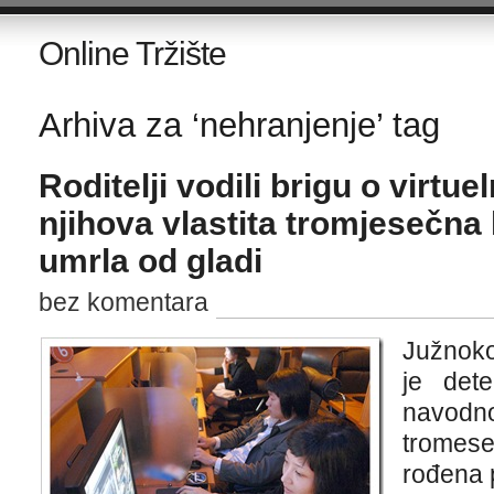
Online Tržište
Arhiva za ‘nehranjenje’ tag
Roditelji vodili brigu o virtue
njihova vlastita tromjesečna
umrla od gladi
bez komentara
Južnoko
je det
navod
tromes
rođena 