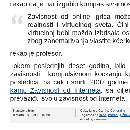
rekao da je par izgubio kompas stvarnos
Zavisnost od online igrica mož
realnosti i virtuelnog sveta. Čin
virtuelnoj bebi možda izbrisala os
zbog zanemarivanja vlastite kćerk
rekao je profesor.
Tokom poslednjih deset godina, bilo 
zavisnosti i kompulsivnom kockanju ko
posledica, pa čak i smrti. 2007 godin
kamp Zavisnost od Interneta
, sa cil
prevaziđu svoju zavisnost od Interneta.
Napisao admin
Objavljeno u
Gaming
,
Generalno
8 Marta, 2010 at 10:45 am
Tagovano sa
beba
,
internet
,
južna k
virtuelna
,
zavisnost