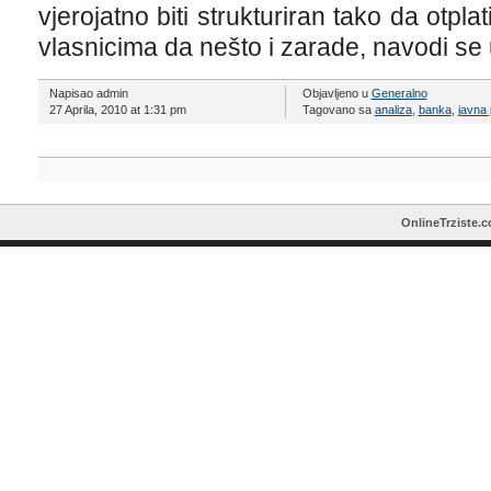
vjerojatno biti strukturiran tako da otpl
vlasnicima da nešto i zarade, navodi se 
Napisao admin
Objavljeno u
Generalno
27 Aprila, 2010 at 1:31 pm
Tagovano sa
analiza
,
banka
,
javna
OnlineTrziste.