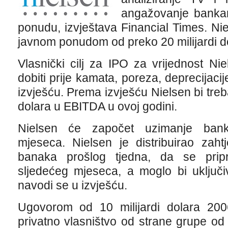
angažovanje bankara
ponudu, izvještava Financial Times. Niel
javnom ponudom od preko 20 milijardi d
Vlasnički cilj za IPO za vrijednost Ni
dobiti prije kamata, poreza, deprecijacij
izvješću. Prema izvješću Nielsen bi treba
dolara u EBITDA u ovoj godini.
Nielsen će započet uzimanje bank
mjeseca. Nielsen je distribuirao zaht
banaka prošlog tjedna, da se prip
sljedećeg mjeseca, a moglo bi uključ
navodi se u izvješću.
Ugovorom od 10 milijardi dolara 2006
privatno vlasništvo od strane grupe od š