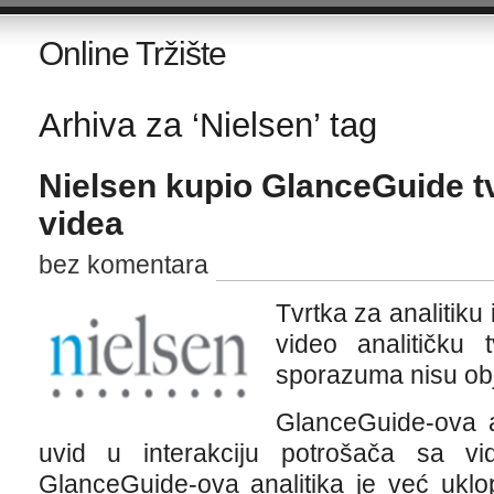
Online Tržište
Arhiva za ‘Nielsen’ tag
Nielsen kupio GlanceGuide tv
videa
bez komentara
Tvrtka za analitiku 
video analitičku 
sporazuma nisu obj
GlanceGuide-ova an
uvid u interakciju potrošača sa vi
GlanceGuide-ova analitika je već uklo