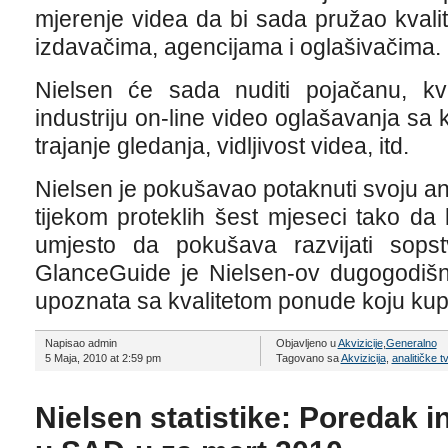
mjerenje videa da bi sada pružao kvalit
izdavačima, agencijama i oglašivačima.
Nielsen će sada nuditi pojačanu, kva
industriju on-line video oglašavanja sa
trajanje gledanja, vidljivost videa, itd.
Nielsen je pokušavao potaknuti svoju ana
tijekom proteklih šest mjeseci tako da
umjesto da pokušava razvijati sops
GlanceGuide je Nielsen-ov dugogodišnji
upoznata sa kvalitetom ponude koju kup
Napisao admin
Objavljeno u
Akvizicije
,
Generalno
5 Maja, 2010 at 2:59 pm
Tagovano sa
Akvizicija
,
analitičke t
Nielsen statistike: Poredak i