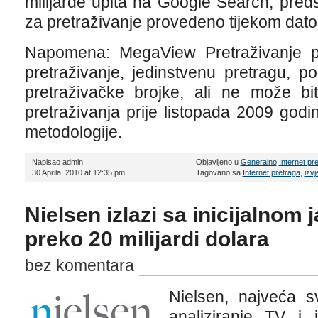
milijarde upita na Google Search, preds
za pretraživanje provedeno tijekom dat
Napomena: MegaView Pretraživanje p
pretraživanje, jedinstvenu pretragu, p
pretraživačke brojke, ali ne može bi
pretraživanja prije listopada 2009 go
metodologije.
Napisao admin
Objavljeno u
Generalno
,
Internet pr
30 Aprila, 2010 at 12:35 pm
Tagovano sa
Internet pretraga
,
izvj
Nielsen izlazi sa inicijalno
preko 20 milijardi dolara
bez komentara
Nielsen, najveća sv
analiziranje TV i i