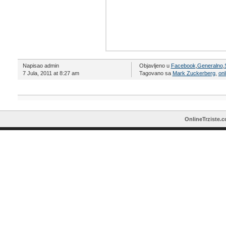
Napisao admin
Objavljeno u
Facebook
,
Generalno
,
7 Jula, 2011 at 8:27 am
Tagovano sa
Mark Zuckerberg
,
onl
OnlineTrziste.