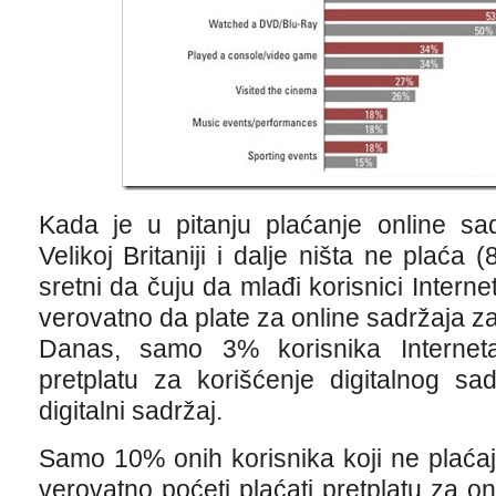
Kada je u pitanju plaćanje online sa
Velikoj Britaniji i dalje ništa ne plaća
sretni da čuju da mlađi korisnici Intern
verovatno da plate za online sadržaja za 
Danas, samo 3% korisnika Interneta 
pretplatu za korišćenje digitalnog s
digitalni sadržaj.
Samo 10% onih korisnika koji ne plaća
verovatno poćeti plaćati pretplatu za o