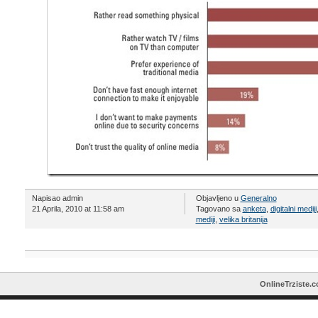
Napisao admin
Objavljeno u
Generalno
21 Aprila, 2010 at 11:58 am
Tagovano sa
anketa
,
digitalni mediji
mediji
,
velika britanija
OnlineTrziste.