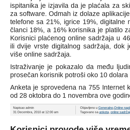
ispitanika je izjavila da je plaćala za sk
za software. Odmah iz dolaze aplikacije
telefone sa 21%, igrice 19%, digitalne n
članci 18%, a 16% korisnika je platilo za
Korisnici plaćenog online sadržaja u 4
ili dvije vrste digitalnog sadržaja, dok 
više online sadržaja.
Istraživanje je pokazalo da među ljudi
prosečan korisnik potroši oko 10 dolar
Anketa je sprovedena na 755 Internet 
od 28 oktobra do 1 novembra ove godin
Napisao admin
Objavljeno u
Generalno
,
Online napl
31 Decembra, 2010 at 12:00 am
Tagovano sa
anketa
,
online sadržaj
Korisnici provode više vreme