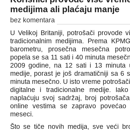
medijima ali plaćaju manje
bez komentara
U Velikoj Britaniji, potrošači provode 
tradicionalnim medijima. Prema KPM
barometru, prosečna mesečna potroš
popela se sa 11 sati i 40 minuta mesečn
2009 godine, na 12 sati i 13 minuta 
medije, porast je još dramatičniji sa 6 
minuta mesečno. U isto vreme potrošač
digitalne i tradicionalne medije. Ia
naplaćuju svoj sadržaj, broj potrošača
online vestima se zapravo povećao 
meseci.
Što se tiče novih medija, sve veći b