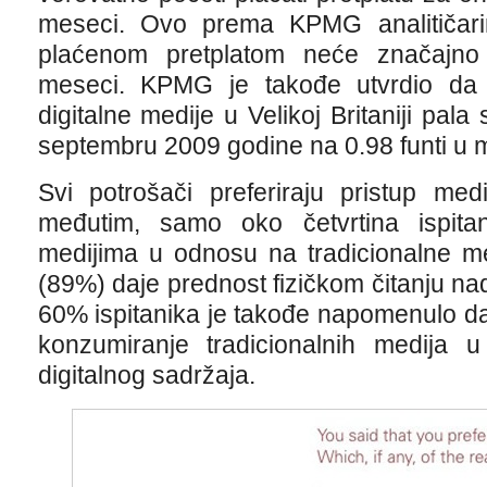
meseci. Ovo prema KPMG analitičari
plaćenom pretplatom neće značajno
meseci. KPMG je takođe utvrdio da 
digitalne medije u Velikoj Britaniji pala 
septembru 2009 godine na 0.98 funti u 
Svi potrošači preferiraju pristup me
međutim, samo oko četvrtina ispita
medijima u odnosu na tradicionalne me
(89%) daje prednost fizičkom čitanju n
60% ispitanika je takođe napomenulo da
konzumiranje tradicionalnih medija
digitalnog sadržaja.