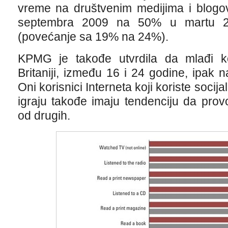
vreme na društvenim medijima i blogo
septembra 2009 na 50% u martu 20
(povećanje sa 19% na 24%).
KPMG je takođe utvrdila da mlađi kor
Britaniji, između 16 i 24 godine, ipak n
Oni korisnici Interneta koji koriste socija
igraju takođe imaju tendenciju da pro
od drugih.