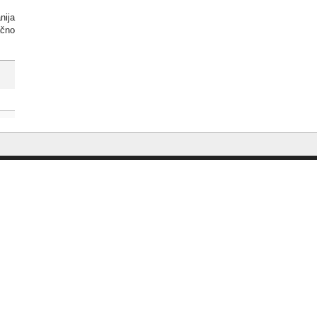
nija
ačno