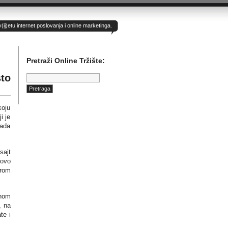
)etu internet poslovanja i online marketinga.
Pretraži Online Tržište:
Pretraga:
sto
koju
i je
pada
sajt
novo
irom
enom
, na
te i