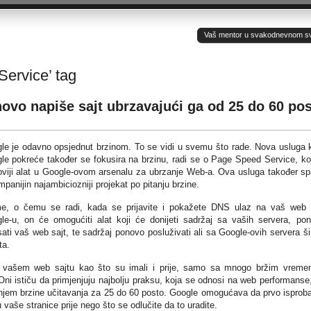
Vaš mentor u svakodnevnom sv(ij
ervice’ tag
vo napiše sajt ubrzavajući ga od 25 do 60 po
le je odavno opsjednut brzinom. To se vidi u svemu što rade. Nova usluga 
le pokreće također se fokusira na brzinu, radi se o Page Speed Service, koj
oviji alat u Google-ovom arsenalu za ubrzanje Web-a. Ova usluga također s
panijin najambiciozniji projekat po pitanju brzine.
e, o čemu se radi, kada se prijavite i pokažete DNS ulaz na vaš web 
le-u, on će omogućiti alat koji će donijeti sadržaj sa vaših servera, po
sati vaš web sajt, te sadržaj ponovo posluživati ​​ali sa Google-ovih servera š
ta.
stup vašem web sajtu kao što su imali i prije, samo sa mnogo bržim vrem
ni ističu da primjenjuju najbolju praksu, koja se odnosi na web performanse
jšanjem brzine učitavanja za 25 do 60 posto. Google omogućava da prvo isproba
 vaše stranice prije nego što se odlučite da to uradite.