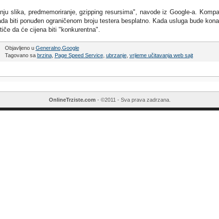
ju slika, predmemoriranje, gzipping resursima", navode iz Google-a. Kompa
da biti ponuđen ograničenom broju testera besplatno. Kada usluga bude kon
tiče da će cijena biti "konkurentna".
Objavljeno u
Generalno
,
Google
Tagovano sa
brzina
,
Page Speed Service
,
ubrzanje
,
vrijeme učitavanja web sajt
OnlineTrziste.com
- ©2011 - Sva prava zadrzana.