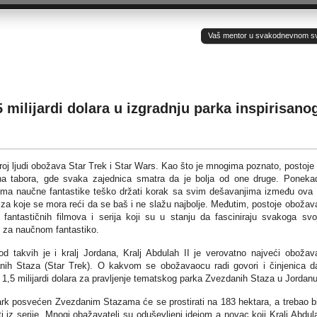
Vaš mentor u svakodnevnom sv(ij
5 milijardi dolara u izgradnju parka inspirisano
broj ljudi obožava Star Trek i Star Wars. Kao što je mnogima poznato, postoje
na tabora, gde svaka zajednica smatra da je bolja od one druge. Poneka
ljima naučne fantastike teško držati korak sa svim dešavanjima između ova
 za koje se mora reći da se baš i ne slažu najbolje. Međutim, postoje obožav
fantastičnih filmova i serija koji su u stanju da fasciniraju svakoga sv
 za naučnom fantastiko.
d takvih je i kralj Jordana, Kralj Abdulah II je verovatno najveći obožav
nih Staza (Star Trek). O kakvom se obožavaocu radi govori i činjenica d
 1,5 milijardi dolara za pravljenje tematskog parka Zvezdanih Staza u Jordanu
rk posvećen Zvezdanim Stazama će se prostirati na 183 hektara, a trebao b
 iz serije. Mnogi obažavatelj su oduševljeni idejom a novac koji Kralj Abdula