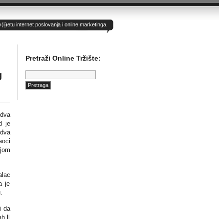
)etu internet poslovanja i online marketinga.
Pretraži Online Tržište:
Pretraga:
g
 dva
d je
 dva
aoci
ojom
alac
a je
.
i da
h ll