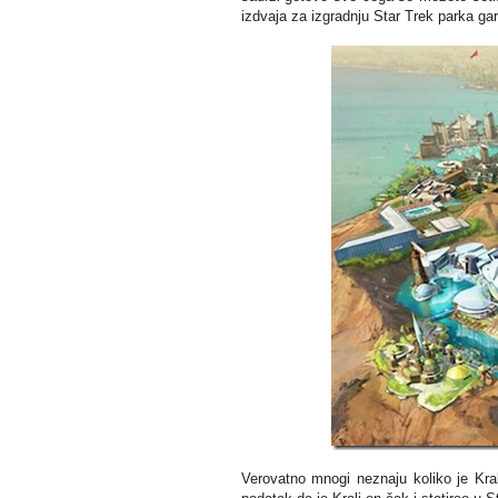
izdvaja za izgradnju Star Trek parka ga
Verovatno mnogi neznaju koliko je Kr