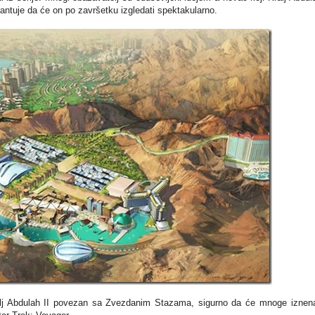
rantuje da će on po završetku izgledati spektakularno.
alj Abdulah II povezan sa Zvezdanim Stazama, sigurno da će mnoge iznena