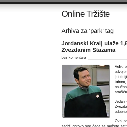
Online Tržište
Arhiva za ‘park’ tag
Jordanski Kralj ulaže 1,
Zvezdanim Stazama
bez komentara
Veliki 
odvoje
ljubite
tabora,
naučno 
strašću
Jedan o
Zvezda
odobrio
Ovaj pa
sadrži gotovo sve ćega se možete setiti