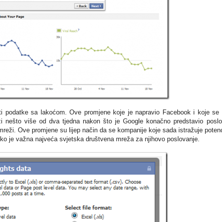
sti podatke sa lakoćom. Ove promjene koje je napravio Facebook i koje se 
zi nešto više od dva tjedna nakon što je Google konačno predstavio posl
mreži. Ove promjene su lijep način da se kompanije koje sada istražuje potenc
iko je važna najveća svjetska društvena mreža za njihovo poslovanje.