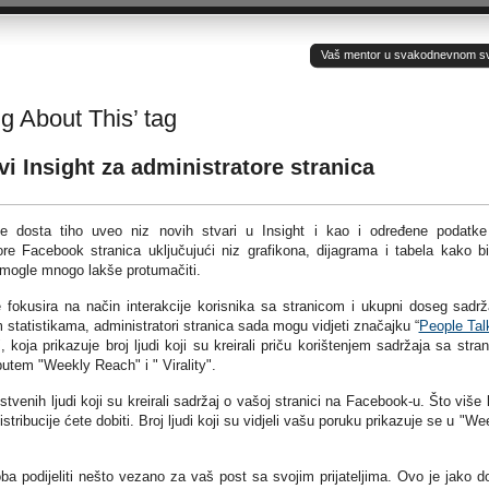
Vaš mentor u svakodnevnom sv(ij
g About This’ tag
i Insight za administratore stranica
e dosta tiho uveo niz novih stvari u Insight i kao i određene podatk
ore Facebook stranica uključujući niz grafikona, dijagrama i tabela kako b
 mogle mnogo lakše protumačiti.
 fokusira na način interakcije korisnika sa stranicom i ukupni doseg sadrž
statistikama, administratori stranica sada mogu vidjeti značajku “
People Tal
", koja prikazuje broj ljudi koji su kreirali priču korištenjem sadržaja sa stran
putem "Weekly Reach" i " Virality".
stvenih ljudi koji su kreirali sadržaj o vašoj stranici na Facebook-u. Što više l
stribucije ćete dobiti. Broj ljudi koji su vidjeli vašu poruku prikazuje se u "We
oba podijeliti nešto vezano za vaš post sa svojim prijateljima. Ovo je jako d