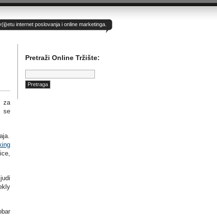
)etu internet poslovanja i online marketinga.
Pretraži Online Tržište:
Pretraga:
e za
i se
aja.
king
ice,
judi
ekly
obar