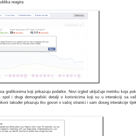
blika reagira.
 sa grafikonima koji prikazuju podatke. Novi izgled uključuje metriku koja pok
 spol i drugi demografski detalji o korisnicima koji su u interakciji sa v
koni također prkazuju tko govori o vašoj stranici i sam doseg interakcije tij