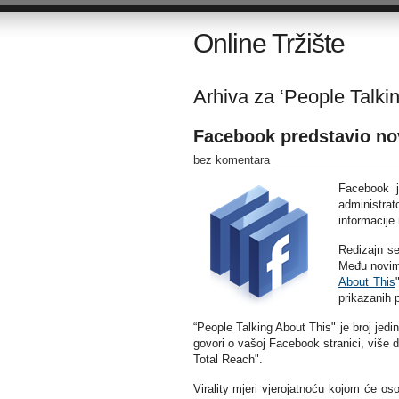
Online Tržište
Arhiva za ‘People Talkin
Facebook predstavio nov
bez komentara
Facebook j
administrat
informacije
Redizajn se
Među novim 
About This
prikazanih 
“People Talking About This" je broj jedin
govori o vašoj Facebook stranici, više di
Total Reach".
Virality mjeri vjerojatnoću kojom će os