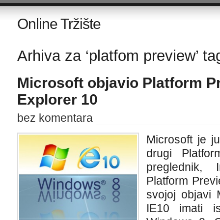
Online Tržište
Arhiva za ‘platfom preview’ ta
Microsoft objavio Platform Pr
Explorer 10
bez komentara
Microsoft je j
drugi Platfo
preglednik, 
Platform Previ
svojoj objavi
IE10 imati 