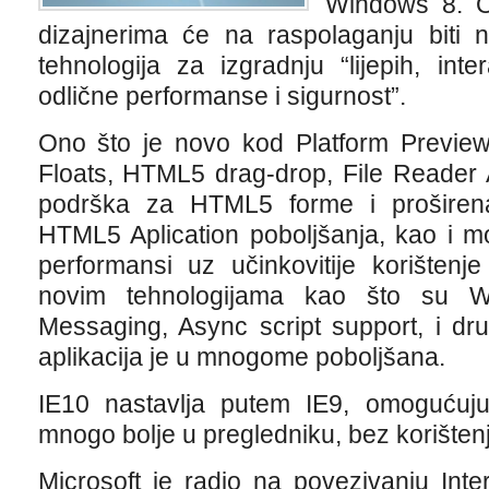
Windows 8. O
dizajnerima će na raspolaganju biti
tehnologija za izgradnju “lijepih, int
odlične performanse i sigurnost”.
Ono što je novo kod Platform Preview
Floats, HTML5 drag-drop, File Reader 
podrška za HTML5 forme i proširena
HTML5 Aplication poboljšanja, kao i mo
performansi uz učinkovitije korištenje
novim tehnologijama kao što su 
Messaging, Async script support, i dr
aplikacija je u mnogome poboljšana.
IE10 nastavlja putem IE9, omogućuju
mnogo bolje u pregledniku, bez korištenj
Microsoft je radio na povezivanju Int