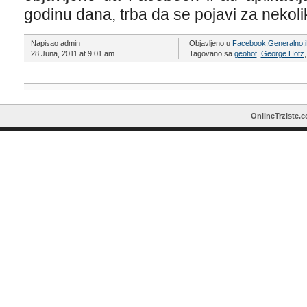
godinu dana, trba da se pojavi za nekoli
Napisao admin
Objavljeno u
Facebook
,
Generalno
,
28 Juna, 2011 at 9:01 am
Tagovano sa
geohot
,
George Hotz
OnlineTrziste.