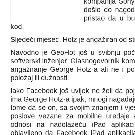
kompanija Sony g
došlo do nagod
pristao da u bu
kod.
Sljedeći mjesec, Hotz je angažiran od s
Navodno je GeoHot još u svibnju poč
softverski inženjer. Glasnogovornik ko
angažiranje George Hotz-a ali ne i po
položaj ili dužnosti.
Iako Facebook još uvijek ne želi da po
ima George Hotz-a ipak, mnogi nagađaju 
tome da se on, sa svojim znanjem i vje
poslove vezane za mobilne uređaje
odnosi na nadolazeću iPad aplikac
objavljeno da Facebook iPad aplikacij