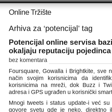
Online Tržište
Arhiva za ‘potencijal’ tag
Potencijal online servisa bazi
okaljaju reputaciju pojedinc
bez komentara
Foursquare, Gowalla i Brightkite, sve
način svojim korisnicima da identifi
korisnicima na mreži, dok Buzz i Twit
adresa i GPS ugrađen u korisnički smar
Mnogi tweets i status update-i već su 
govore svetu gde je neko, direktno ili