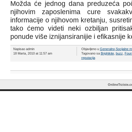
Možda će jednog dana preduzeća počet
njihovim zaposlenima cure svakakve
informacije o njihovom kretanju, susretim
tako ćemo videti neki ozbiljan pritis
ponude više iznijansiranijie i efikasnije k
Napisao admin
Objavljeno u
Generalno
,
Socijalne 
18 Marta, 2010 at 11:57 am
Tagovano sa
Brightkite
,
buzz
,
Four
reputacija
OnlineTrziste.