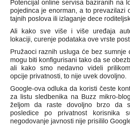
Potencijal online servisa baziranih na lo
pojedinca je enorman, a to prevazilazi 
tajnih poslova ili izlaganje dece roditeljs
Ali kako sve više i više uređaja aut
lokaciji, curenje podataka ove vrste pos
Pružaoci raznih usluga će bez sumnje d
mogu biti konfigurisani tako da se obezbe
ali kako smo nedavno videli prilik
opcije privatnosti, to nije uvek dovoljno.
Google-ova odluka da koristi česte kon
za listu sledbenika na Buzz mikro-blog
željom da raste dovoljno brzo da se
posledice po privatnost korisnika 
negodovanje javnosti nije prisililo Goog