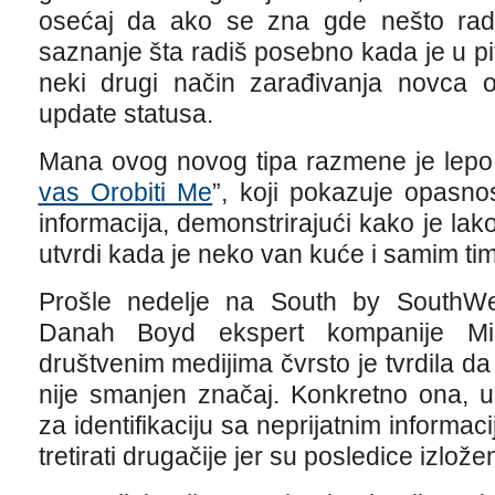
osećaj da ako se zna gde nešto rad
saznanje šta radiš posebno kada je u pit
neki drugi način zarađivanja novca 
update statusa.
Mana ovog novog tipa razmene je lepo i
vas Orobiti Me
”, koji pokazuje opasn
informacija, demonstrirajući kako je lak
utvrdi kada je neko van kuće i samim ti
Prošle nedelje na South by SouthWest
Danah Boyd ekspert kompanije Micr
društvenim medijima čvrsto je tvrdila da 
nije smanjen značaj. Konkretno ona, up
za identifikaciju sa neprijatnim informa
tretirati drugačije jer su posledice izlože