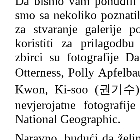
Da bismo vam ponudili d
smo sa nekoliko poznatih
za stvaranje galerije p
koristiti za prilagodb
zbirci su fotografije D
Otterness, Polly Apfe
Kwon, Ki-soo (권기수) i
nevjerojatne fotografij
National Geographic.
Naravno, budući da želi