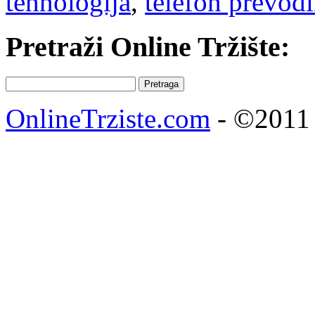
tehnologija
,
telefon prevodi
Pretraži Online Tržište:
Pretraga:
OnlineTrziste.com
- ©2011 