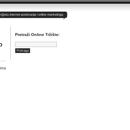
)etu internet poslovanja i online marketinga.
Pretraži Online Tržište:
Pretraga:
o
cima