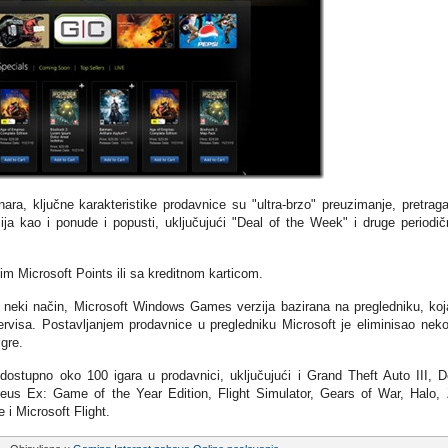
ara, ključne karakteristike prodavnice su "ultra-brzo" preuzimanje, pretrag
ija kao i ponude i popusti, uključujući "Deal of the Week" i druge periodič
im Microsoft Points ili sa kreditnom karticom.
eki način, Microsoft Windows Games verzija bazirana na pregledniku, koj
visa. Postavljanjem prodavnice u pregledniku Microsoft je eliminisao neko
igre.
dostupno oko 100 igara u prodavnici, uključujući i Grand Theft Auto III, 
eus Ex: Game of the Year Edition, Flight Simulator, Gears of War, Halo,
 i Microsoft Flight.