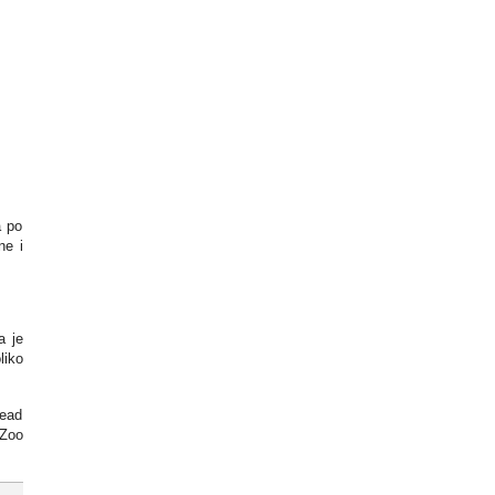
a po
ne i
a je
liko
Dead
 Zoo