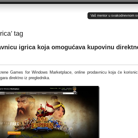
Vaš mentor u svakodnevnom sv(ij
rica’ tag
avnicu igrica koja omogućava kupovinu direktn
krene Games for Windows Marketplace, online prodavnicu koja će korisni
gara direktno iz preglednika.