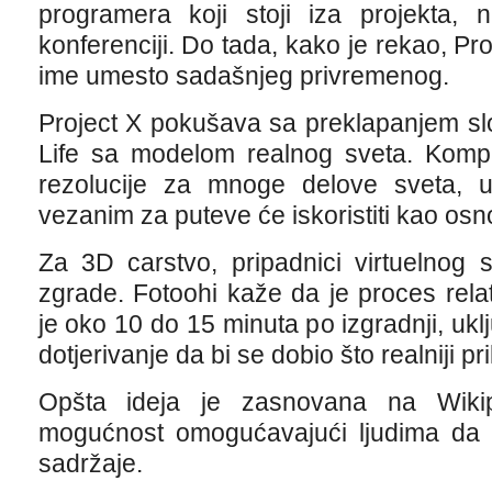
programera koji stoji iza projekta
konferenciji. Do tada, kako je rekao, Pr
ime umesto sadašnjeg privremenog.
Project X pokušava sa preklapanjem sl
Life sa modelom realnog sveta. Kompan
rezolucije za mnoge delove sveta, 
vezanim za puteve će iskoristiti kao osno
Za 3D carstvo, pripadnici virtuelnog 
zgrade. Fotoohi kaže da je proces rela
je oko 10 do 15 minuta po izgradnji, uklj
dotjerivanje da bi se dobio što realniji pr
Opšta ideja je zasnovana na Wikipe
mogućnost omogućavajući ljudima da 
sadržaje.