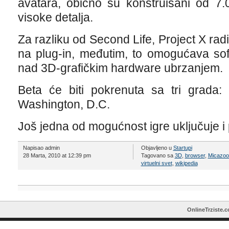
avatara, obično su konstruisani od 7
visoke detalja.
Za razliku od Second Life, Project X rad
na plug-in, međutim, to omogućava so
nad 3D-grafičkim hardware ubrzanjem.
Beta će biti pokrenuta sa tri grada:
Washington, D.C.
Još jedna od mogućnost igre uključuje i 
Napisao admin
Objavljeno u
Startupi
28 Marta, 2010 at 12:39 pm
Tagovano sa
3D
,
browser
,
Micazoo
virtuelni svet
,
wikipedia
OnlineTrziste.