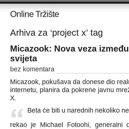
Online Tržište
Arhiva za ‘project x’ tag
Micazook: Nova veza između 
svijeta
bez komentara
Micazook, pokušava da donese dio realn
internetu, planira da pokrene javnu mr
X.
Beta će biti u narednih nekoliko ne
rekao je Michael Fotoohi, generalni d