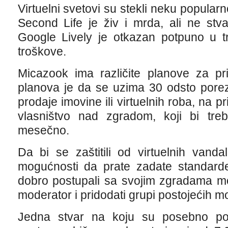
Virtuelni svetovi su stekli neku popularn
Second Life je živ i mrda, ali ne st
Google Lively je otkazan potpuno u t
troškove.
Micazook ima različite planove za pr
planova je da se uzima 30 odsto porez
prodaje imovine ili virtuelnih roba, na p
vlasništvo nad zgradom, koji bi tre
mesečno.
Da bi se zaštitili od virtuelnih vanda
mogućnosti da prate zadate standarde,
dobro postupali sa svojim zgradama mo
moderator i pridodati grupi postojećih m
Jedna stvar na koju su posebno pon