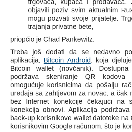
trgovaca, kupaca i prodavača.
objavili poziv svim aktualnim R
mogu pozvati svoje prijatelje. Tr
trajanja privatne bete,
priopćio je Chad Pankewitz.
Treba još dodati da se nedavno poj
aplikacija,
Bitcoin Android
, koja djelu
Bitcoin wallet (novčanik). Dostupn
podržava skeniranje QR kodova za 
omogućuje korisnicima da pošalju ra
uređaja sa zahtjevom za novac, a čak m
bez Internet konekcije čekajući na s
konekcija obnovi. Aplikacija podržava
back-up korisnikove wallet datoteke na C
korisnikovim Google računom, što je kor