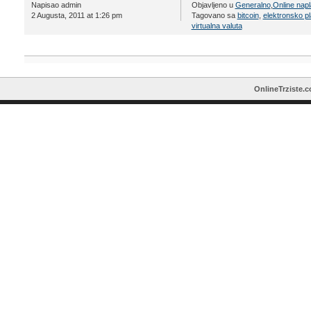
Napisao admin
Objavljeno u
Generalno
,
Online napl
2 Augusta, 2011 at 1:26 pm
Tagovano sa
bitcoin
,
elektronsko p
virtualna valuta
OnlineTrziste.