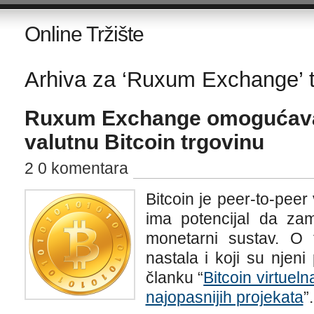
Online Tržište
Arhiva za ‘Ruxum Exchange’ 
Ruxum Exchange omogućava 
valutnu Bitcoin trgovinu
2 0 komentara
Bitcoin je peer-to-pee
ima potencijal da zam
monetarni sustav. O 
nastala i koji su njeni
članku “
Bitcoin virtuel
najopasnijih projekata
”.