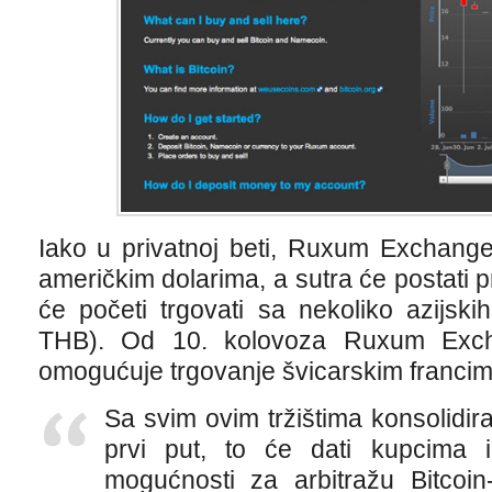
Iako u privatnoj beti, Ruxum Exchang
američkim dolarima, a sutra će postati p
će početi trgovati sa nekoliko azijsk
THB). Od 10. kolovoza Ruxum Excha
omogućuje trgovanje švicarskim francim
Sa svim ovim tržištima konsolidir
prvi put, to će dati kupcima 
mogućnosti za arbitražu Bitcoi