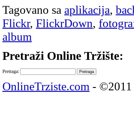
Tagovano sa
aplikacija
,
bac
Flickr
,
FlickrDown
,
fotogra
album
Pretraži Online Tržište:
Pretraga:
OnlineTrziste.com
- ©2011 