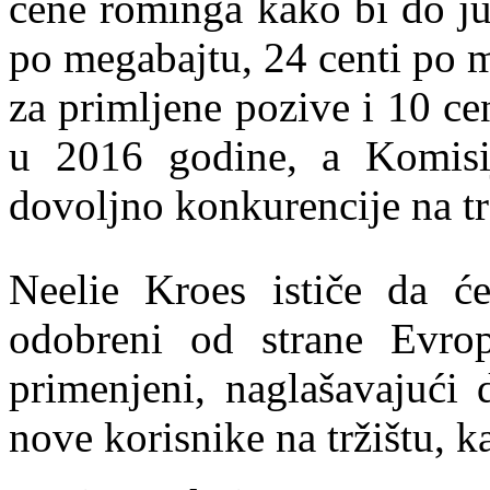
cene rominga kako bi do ju
po megabajtu, 24 centi po 
za primljene pozive i 10 ce
u 2016 godine, a Komisi
dovoljno konkurencije na trž
Neelie Kroes ističe da će
odobreni od strane Evro
primenjeni, naglašavajući 
nove korisnike na tržištu, k