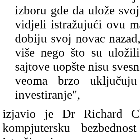
izboru gde da ulože svo
vidjeli istražujući ovu m
dobiju svoj novac nazad
više nego što su uložil
sajtove uopšte nisu svesn
veoma brzo uključuj
investiranje",
izjavio je Dr Richard C
kompjutersku bezbedno