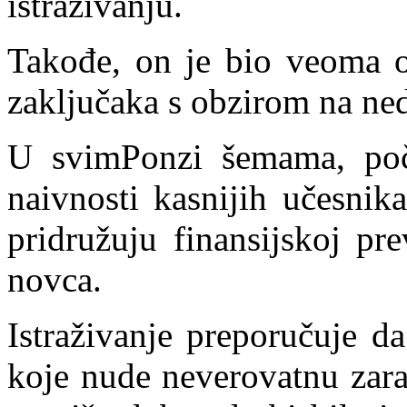
istraživanju.
Takođe, on je bio veoma o
zaključaka s obzirom na ned
U svimPonzi šemama, počet
naivnosti kasnijih učesnik
pridružuju finansijskoj pr
novca.
Istraživanje preporučuje da
koje nude neverovatnu zar