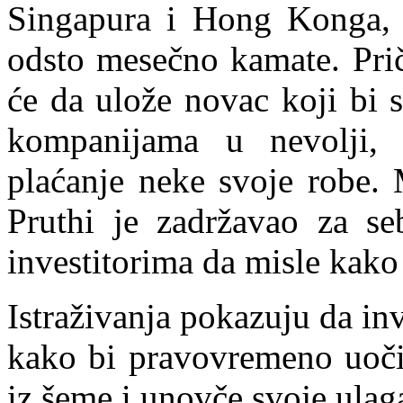
Singapura i Hong Konga, 
odsto mesečno kamate. Priča
će da ulože novac koji bi s
kompanijama u nevolji,
plaćanje neke svoje robe.
Pruthi je zadržavao za se
investitorima da misle kako
Istraživanja pokazuju da inv
kako bi pravovremeno uočil
iz šeme i unovče svoje ulag