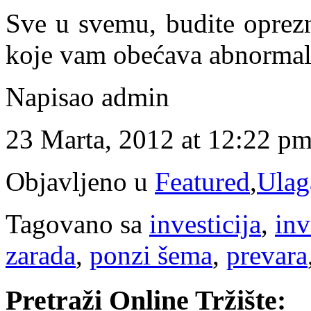
Sve u svemu, budite oprezn
koje vam obećava abnormal
Napisao admin
23 Marta, 2012 at 12:22 p
Objavljeno u
Featured
,
Ulag
Tagovano sa
investicija
,
inv
zarada
,
ponzi šema
,
prevara
Pretraži Online Tržište: