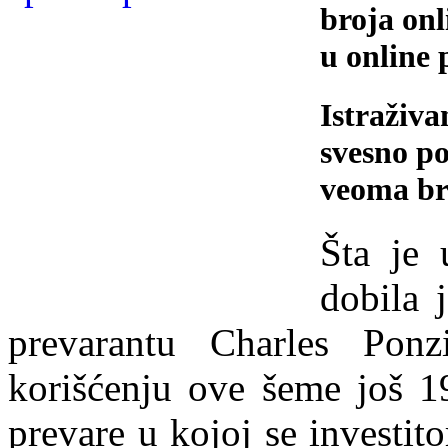
broja onl
u online 
Istraživa
svesno p
veoma brz
Šta je 
dobila
prevarantu Charles Pon
korišćenju ove šeme još 1
prevare u kojoj se investit