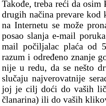
Takođe, treba reći da osim 
drugih načina prevare kod k
na Internetu se može prona
posao slanja e-mail poruka
mail počiljalac plaća od 
razum i određeno znanje g
nije u redu, da se nešto d
slučaju najverovatnije sera
joj je cilj doći do vaših l
članarina) ili do vaših kliko