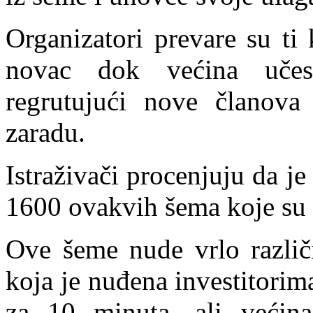
Organizatori prevare su ti
novac dok većina učes
regrutujući nove članova
zaradu.
Istraživači procenjuju da j
1600 ovakvih šema koje su uo
Ove šeme nude vrlo različi
koja je nuđena investitorim
za 10 minuta, ali većina