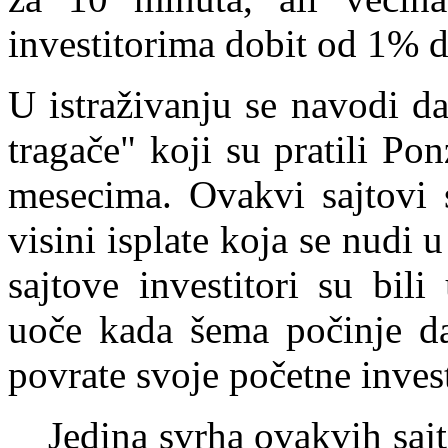
investitorima dobit od 1% 
U istraživanju se navodi da 
tragače" koji su pratili Po
mesecima. Ovakvi sajtovi s
visini isplate koja se nudi 
sajtove investitori su bi
uoče kada šema počinje da
povrate svoje početne invest
Jedina svrha ovakvih saj