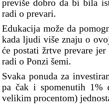
previše dobro da bi bila is
radi o prevari.
Edukacija može da pomogn
kada ljudi više znaju o ovo
će postati žrtve prevare je
radi o Ponzi šemi.
Svaka ponuda za investira
pa čak i spomenutih 1% 
velikim procentom) jednost