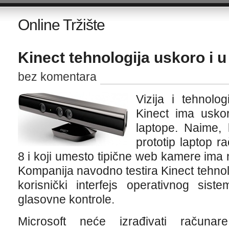
Online Tržište
Kinect tehnologija uskoro i 
bez komentara
Vizija i tehnolo
Kinect ima uskor
laptope. Naime, 
prototip laptop r
8 i koji umesto tipične web kamere ima
Kompanija navodno testira Kinect tehnol
korisnički interfejs operativnog sist
glasovne kontrole.
Microsoft neće izrađivati račun