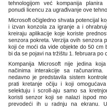
tehnologijom već kompanija planira
ponudi licencu za ugrađivanje ove tehno
Microsoft očigledno shvata potencijal ko
i izvan konzola za igranje a i ohrabr
kreiraju aplikacije koje koriste prednos
senzora pokreta. Verzija ovih senzora 
koji će moći da vide objekte do 50 cm b
bi da se pojavi na tržištu 1. februara po
Kompanija Microsoft nije jedina koj
načinima interakcije sa računarima
nedavno je predstavila sistem kontrol
prati kretanje očiju i koji omogućav
selektuju i scroll-aju samo sa kretnjo
koristi senzor koji se nalazi ispod mon
prevodeći ih u radnju na ekranu. 