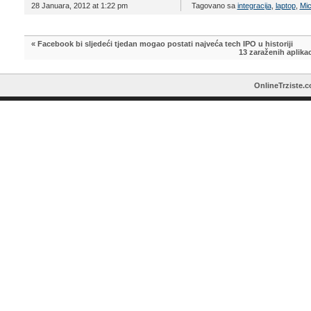
28 Januara, 2012 at 1:22 pm
Tagovano sa
integracija
,
laptop
,
Mic
«
Facebook bi sljedeći tjedan mogao postati najveća tech IPO u historiji
13 zaraženih aplikac
OnlineTrziste.