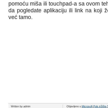
pomoću miša ili touchpad-a sa ovom te
da pogledate aplikaciju ili link na koji 
već tamo.
Written by admin
Objavljeno u
Microsoft
,
Puls tržišta
,
T