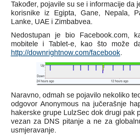
Također, pojavile su se i informacije da
korisnike iz Egipta, Gane, Nepala, Pa
Lanke, UAE i Zimbabvea.
Nedostupan je bio Facebook.com, ka
mobitele i Tablet-e, kao što može d
http://downrightnow.com/facebook
.
Naravno, odmah se pojavilo nekoliko teor
odgovor Anonymous na jučerašnje ha
hakerske grupe LulzSec dok drugi pak p
vezan za DNS pitanje a ne za globalnu v
usmjeravanje.