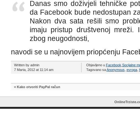
Danas smo doživjeli tehničke po
da Facebook bude nedostupan za v
Nakon dva sata rešili smo proble
imaju pristup društvenoj mreži. 
zbog neugodnosti,
navodi se u najnovijem priopćenju Face
Written by admin
Objavljeno u
Facebook
,
Socijalne m
7 Marta, 2012 at 11:14 am
Tagovano sa
Anonymous
,
evropa
,
«
Kako otvoriti PayPal račun
OnlineTrziste.