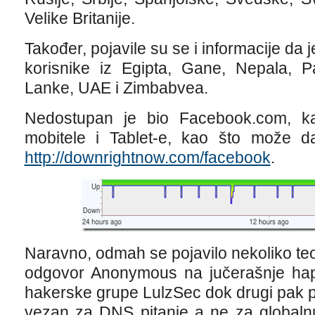
Velike Britanije.
Također, pojavile su se i informacije da
korisnike iz Egipta, Gane, Nepala, Pa
Lanke, UAE i Zimbabvea.
Nedostupan je bio Facebook.com, ka
mobitele i Tablet-e, kao što može d
http://downrightnow.com/facebook
.
Naravno, odmah se pojavilo nekoliko teor
odgovor Anonymous na jučerašnje ha
hakerske grupe LulzSec dok drugi pak p
vezan za DNS pitanje a ne za globalnu v