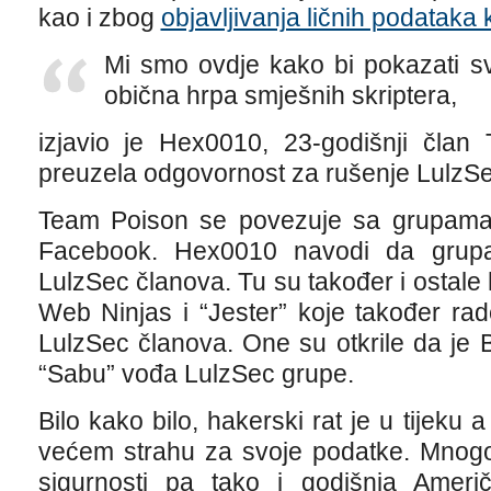
kao i zbog
objavljivanja ličnih podataka 
Mi smo ovdje kako bi pokazati sv
obična hrpa smješnih skriptera,
izjavio je Hex0010, 23-godišnji član
preuzela odgovornost za rušenje LulzSe
Team Poison se povezuje sa grupama
Facebook. Hex0010 navodi da grupa pl
LulzSec članova. Tu su također i ostal
Web Ninjas i “Jester” koje također rade
LulzSec članova. One su otkrile da je 
“Sabu” vođa LulzSec grupe.
Bilo kako bilo, hakerski rat je u tijeku 
većem strahu za svoje podatke. Mnogo
sigurnosti pa tako i godišnja Američ