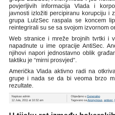
povjerljivih informacija Vlada i korp
javnosti izložiti percipiranu korupciju i
grupa LulzSec raspala se koncem lipn
reintegrirali su se sa svojom izvornom
Web stranice i mreže brojnih tvrtki i 
napadnute u ime opracije AntiSec. An
njihovi napori jednostavno oblik građ
taktiku je “mirni prosvjed”.
Američka Vlada aktivno radi na otkriv
grupe i nada se da bi veoma brzo mog
rezultate.
Napisao admin
Objavljeno u
Generalno
12 Jula, 2011 at 10:32 am
Tagovano sa
Anonymous
,
antisec
,