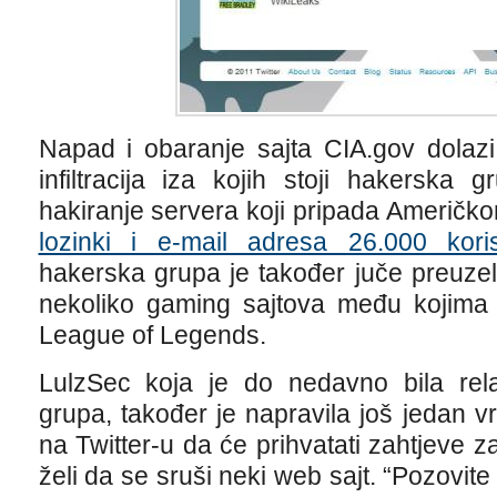
Napad i obaranje sajta CIA.gov dolaz
infiltracija iza kojih stoji hakerska 
hakiranje servera koji pripada Američk
lozinki i e-mail adresa 26.000 kori
hakerska grupa je također juče preuze
nekoliko gaming sajtova među kojima 
League of Legends.
LulzSec koja je do nedavno bila rel
grupa, također je napravila još jedan vrl
na Twitter-u da će prihvatati zahtjeve z
želi da se sruši neki web sajt. “Pozovit