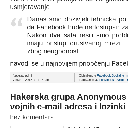
usmjeravanje.
Danas smo doživjeli tehničke po
da Facebook bude nedostupan za v
Nakon dva sata rešili smo proble
imaju pristup društvenoj mreži. 
zbog neugodnosti,
navodi se u najnovijem priopćenju Face
Napisao admin
Objavljeno u
Facebook
,
Socijalne m
7 Marta, 2012 at 11:14 am
Tagovano sa
Anonymous
,
evropa
,
Hakerska grupa Anonymous o
vojnih e-mail adresa i lozinki
bez komentara