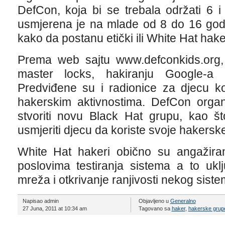
DefCon, koja bi se trebala održati 6 
usmjerena je na mlade od 8 do 16 godin
kako da postanu etički ili White Hat hake
Prema web sajtu www.defconkids.org, 
master locks, hakiranju Google-a 
Predviđene su i radionice za djecu ko
hakerskim aktivnostima. DefCon organi
stvoriti novu Black Hat grupu, kao š
usmjeriti djecu da koriste svoje hakersk
White Hat hakeri obično su angažira
poslovima testiranja sistema a to uklj
mreža i otkrivanje ranjivosti nekog siste
Napisao admin
Objavljeno u
Generalno
27 Juna, 2011 at 10:34 am
Tagovano sa
haker
,
hakerske grup