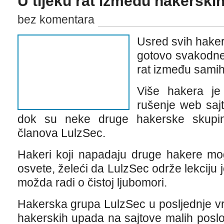
U tijeku rat između hakerski
bez komentara
Usred svih haker
gotovo svakodnev
rat između samih
Više hakera je
rušenje web saj
dok su neke druge hakerske skupine o
članova LulzSec.
Hakeri koji napadaju druge hakere mog
osvete, želeći da LulzSec održe lekciju jer
možda radi o čistoj ljubomori.
Hakerska grupa LulzSec u posljednje vri
hakerskih upada na sajtove malih poslo