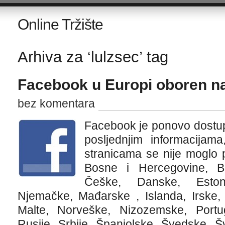
Online Tržište
Arhiva za ‘lulzsec’ tag
Facebook u Europi oboren na
bez komentara
Facebook je ponovo dostu
posljednjim informacijam
stranicama se nije moglo pri
Bosne i Hercegovine, Bu
Češke, Danske, Estoni
Njemačke, Mađarske , Islanda, Irske, I
Malte, Norveške, Nizozemske, Portu
Rusije, Srbije, Španjolske, Švedske, Š