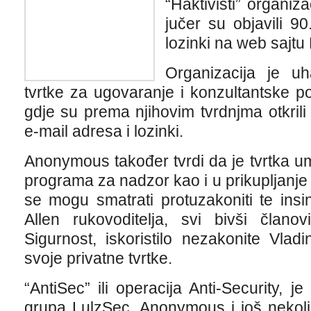
“Haktivisti” organi
jučer su objavili 9
lozinki na web sajtu 
Organizacija je u
tvrtke za ugovaranje i konzultantske p
gdje su prema njihovim tvrdnjma otkril
e-mail adresa i lozinki.
Anonymous također tvrdi da je tvrtka u
programa za nadzor kao i u prikupljanje 
se mogu smatrati protuzakoniti te insi
Allen rukovoditelja, svi bivši člano
Sigurnost, iskoristilo nezakonite Vlad
svoje privatne tvrtke.
“AntiSec” ili operacija Anti-Security, j
grupa LulzSec, Anonymous i još nekoli