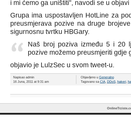
i mi ćemo ga uništiti", navodi se u objav
Grupa ima uspostavljen HotLine za po
preusmjerava pozive na druge brojeve,
sigurnosnu tvrtku HBGary.
Naš broj poziva između 5 i 20 l
pozive možemo preusmjeriti gdje g
objavio je LulzSec u svom tweet-u.
Napisao admin
Objavljeno u
Generalno
16 Juna, 2011 at 9:31 am
Tagovano sa
CIA
,
DDoS
,
hakeri
,
ha
OnlineTrziste.