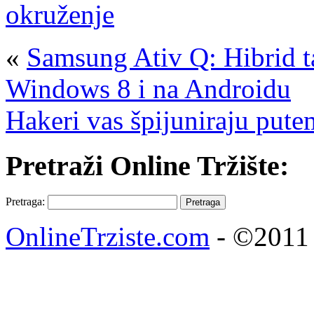
okruženje
«
Samsung Ativ Q: Hibrid tab
Windows 8 i na Androidu
Hakeri vas špijuniraju put
Pretraži Online Tržište:
Pretraga:
OnlineTrziste.com
- ©2011 