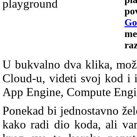
po
Go
me
raz
U bukvalno dva klika, može
Cloud-u, videti svoj kod i 
App Engine, Compute Engine
Ponekad bi jednostavno želel
kako radi dio koda, ali va