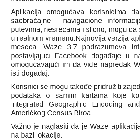
Aplikacija omogućava korisnicima d
saobraćajne i navigacione informac
putevima, nesrećama i slično, mogu da
u realnom vremenu.Najnovija verzija apli
meseca. Waze 3.7 podrazumeva inte
postavljajući Facebook događaje u nav
omogućavajući im da vide napredak Waz
isti događaj.
Korisnici se mogu takođe pridružiti zajed
podataka o samim kartama koje kori
Integrated Geographic Encoding and
Američkog Census Biroa.
Važno je naglasiti da je Waze aplikaci
na bazi lokacije.