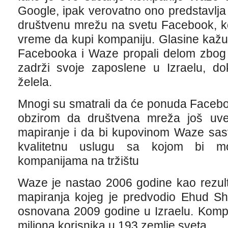
Google, ipak verovatno ono predstavlja
društvenu mrežu na svetu Facebook, k
vreme da kupi kompaniju. Glasine kažu
Facebooka i Waze propali delom zbog 
zadrži svoje zaposlene u Izraelu, do
želela.
Mnogi su smatrali da će ponuda Facebo
obzirom da društvena mreža još uv
mapiranje i da bi kupovinom Waze sasv
kvalitetnu uslugu sa kojom bi mo
kompanijama na tržištu
Waze je nastao 2006 godine kao rezult
mapiranja kojeg je predvodio Ehud Sh
osnovana 2009 godine u Izraelu. Komp
miliona korisnika u 193 zemlje sveta.