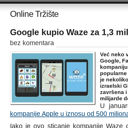
Online Tržište
Google kupio Waze za 1,3 mil
bez komentara
Već neko v
Google, Fa
kompaniju 
popularne 
je nekolik
izraelski 
završena i
milijarde d
U janua
kompanije Apple u iznosu od 500 milion
Iako je ovo sticanje kompanije Waze 