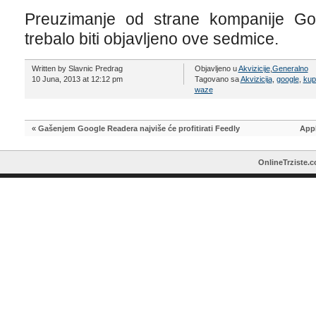
Preuzimanje od strane kompanije Go
trebalo biti objavljeno ove sedmice.
Written by Slavnic Predrag
Objavljeno u
Akvizicije
,
Generalno
10 Juna, 2013 at 12:12 pm
Tagovano sa
Akvizicija
,
google
,
kup
waze
«
Gašenjem Google Readera najviše će profitirati Feedly
Appl
OnlineTrziste.