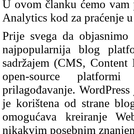
U ovom članku ćemo vam p
Analytics kod za praćenje u
Prije svega da objasnimo 
najpopularnija blog plat
sadržajem (CMS, Content 
open-source platfor
prilagođavanje. WordPress 
je korištena od strane bl
omogućava kreiranje We
nikakvim posebnim znanje