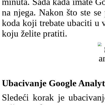
minuta. Sada kada imate Goo
na njega. Nakon što ste se p
koda koji trebate ubaciti u v
koju želite pratiti.
Ubacivanje Google Analyt
Sledeći korak je ubacivanj