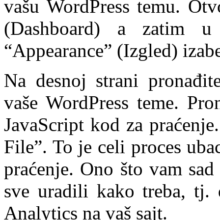
vašu WordPress temu. Otvo
(Dashboard) a zatim u
“Appearance” (Izgled) izabe
Na desnoj strani pronađite
vaše WordPress teme. Prona
JavaScript kod za praćenj
File”. To je celi proces ub
praćenje. Ono što vam sad o
sve uradili kako treba, tj
Analytics na vaš sajt.