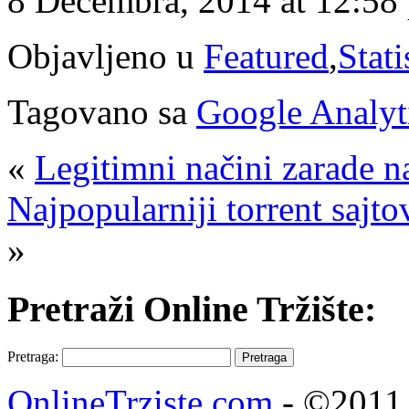
8 Decembra, 2014 at 12:58
Objavljeno u
Featured
,
Stati
Tagovano sa
Google Analyt
«
Legitimni načini zarade n
Najpopularniji torrent sajt
»
Pretraži Online Tržište:
Pretraga:
OnlineTrziste.com
- ©2011 