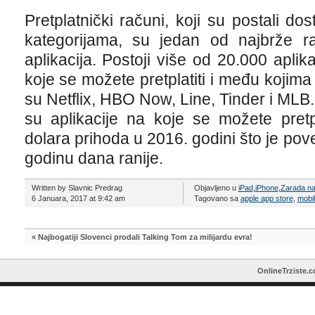
Pretplatnički računi, koji su postali do
kategorijama, su jedan od najbrže r
aplikacija. Postoji više od 20.000 apli
koje se možete pretplatiti i među kojima
su Netflix, HBO Now, Line, Tinder i MLB
su aplikacije na koje se možete pretpla
dolara prihoda u 2016. godini što je p
godinu dana ranije.
Written by Slavnic Predrag
Objavljeno u
iPad
,
iPhone
,
Zarada na
6 Januara, 2017 at 9:42 am
Tagovano sa
apple app store
,
mobil
«
Najbogatiji Slovenci prodali Talking Tom za milijardu evra!
OnlineTrziste.