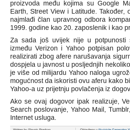
proizvoda među kojima su Google Ma
Earth, Street View i Latitude. Također,
najmlađi član upravnog odbora kompan
1999. godine kao 20. zaposlenik i kao p
Za sada još uvijek nije u potpunosti
između Verizon i Yahoo potpisan pol
realizirati zbog afere narušavanja sigurn
dospjela u javnost u posljednjih nekolik
je više od milijardu Yahoo naloga ugro
mogućnost da iskoristi ovu aferu kako b
Yahoo-a uz prijetnju povlačenja iz dogo
Ako se ovaj dogovor ipak realizuje, V
Search poslovanje, Yahoo Mail, Tumblr, 
Internet usluga.
Written by Slavnic Predrag
Objavljeno u
Akvizicije
,
Generalno
,
Y