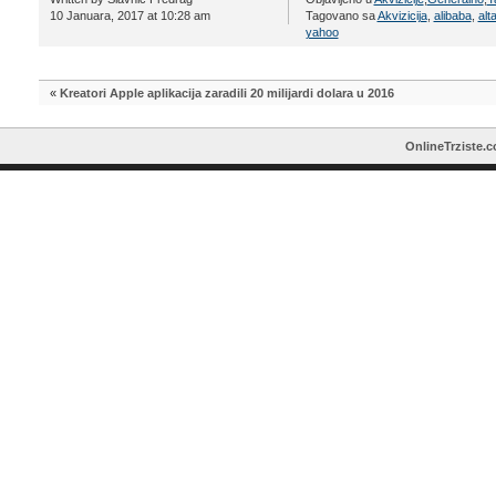
10 Januara, 2017 at 10:28 am
Tagovano sa
Akvizicija
,
alibaba
,
alt
yahoo
«
Kreatori Apple aplikacija zaradili 20 milijardi dolara u 2016
OnlineTrziste.