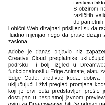
i vrstama fakto
S obzirom n
različitih vel
do pametnih 
i obični Web dizajneri prisiljeni su da ra
fluidno mjenjao nego da prave dizajn 
zaslona.
Adobe je danas objavio niz zapaž
Creative Cloud pretplatnike uključuj
podršku i bolji izgled u Dreamwe
funkcionalnosti u Edge Animate, alatu za
Edge Code, uređivač koda, dobiva n
uključujući i živi pregled promjena ko
koji je prvi puta predstavljen prošle 
dostupan u besplatnoj javnom preview 
osim za Dreamweaver biti će odmah na 