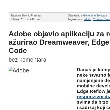
Napisao Slavnic Predrag
Objavljeno u
Generalno
,
Software
7 Maja, 2013 at 4:05 pm
Tagovano sa
adobe
,
Creative Clou
Adobe objavio aplikaciju za r
ažurirao Dreamweaver, Edge
Code
bez komentara
Danas je komp
neke stvarno f
namjenjene dev
mobilne devel
Edge Reflow j
responzivni di
svima da brzo 
i sadržaj koji 