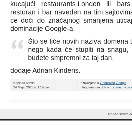
kucajući restaurants.London ili bar
restoran i bar naveden na tim sajtovim
će doći do značajnog smanjena uticaj
dominacije Google-a.
Što se tiče novih naziva domena to 
nego kada će stupiti na snagu, 
budete smpremni za taj dan,
dodaje Adrian Kinderis.
Napisao admin
Objavljeno u
Generalno
,
Google
24 Maja, 2011 at 1:19 pm
Tagovano sa
dotcom
,
icann
,
naziv
OnlineTrziste.