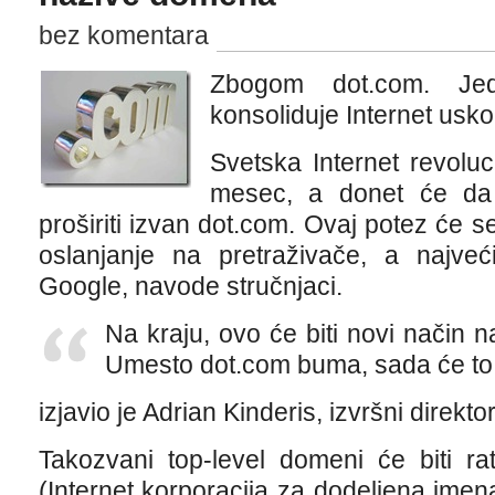
bez komentara
Zbogom dot.com. Je
konsoliduje Internet uskor
Svetska Internet revoluci
mesec, a donet će d
proširiti izvan dot.com. Ovaj potez će se
oslanjanje na pretraživače, a najveć
Google, navode stručnjaci.
Na kraju, ovo će biti novi način na
Umesto dot.com buma, sada će to b
izjavio je Adrian Kinderis, izvršni direkto
Takozvani top-level domeni će biti ra
(Internet korporacija za dodeljena imen