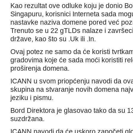
Kao rezultat ove odluke koju je donio B
Singapuru, korisnici Interneta sada mogu 
nastavke naziva domene pored već pozna
Trenuto se u 22 gTLDs nalaze i završeci 
države, kao što su .Uk ili .In.
Ovaj potez ne samo da će koristi tvrtkam
gradovima koje će sada moći koristiti re
proširenja domena.
ICANN u svom priopćenju navodi da ova
skupina na stvaranje novih domena najvi
jeziku i pismu.
Bord Direktora je glasovao tako da su 13 b
suzdržana.
ICANN navodi da će uskoro započeti gl