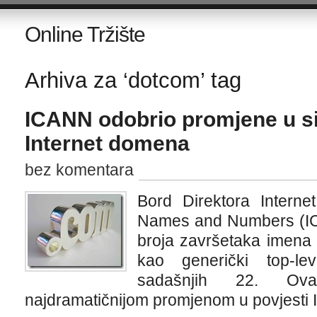
Online Tržište
Arhiva za ‘dotcom’ tag
ICANN odobrio promjene u s
Internet domena
bez komentara
Bord Direktora Interne
Names and Numbers (IC
broja završetaka imena 
kao generički top-l
sadašnjih 22. O
najdramatičnijom promjenom u povjesti I