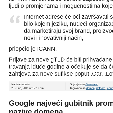
ljudi o promjenama i mogućnostima koje
Internet adrese će oći završavati s
bilo kojem jeziku, nudeći organizac
da marketiraju svoj brand, proizvod,
novi i inovativniji način,
priopćio je ICANN.
Prijave za nove gTLD će biti prihvaćane
travanja iduće godine a očekuje se da će
zahtjeva za nove sufikse poput .Car, .Lo
Napisao admin
Objavljeno u
Generalno
20 Juna, 2011 at 12:17 pm
Tagovano sa
domen
,
dotcom
,
ican
Google najveći gubitnik pro
nazive domena