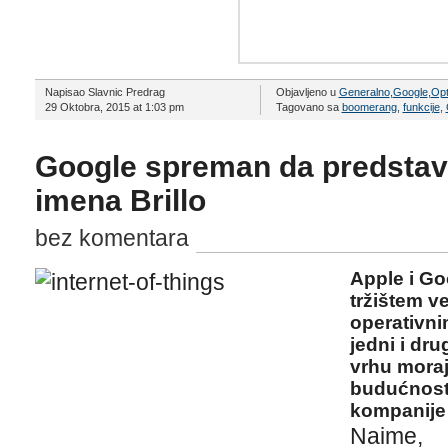
Napisao Slavnic Predrag
Objavljeno u
Generalno
,
Google
,
Opt
29 Oktobra, 2015 at 1:03 pm
Tagovano sa
boomerang
,
funkcije
,
Google spreman da predstav
imena Brillo
bez komentara
Apple i Go
tržištem v
operativni
jedni i dru
vrhu moraj
budućnost.
kompanije 
Naime