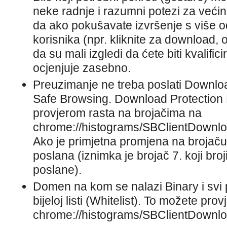
neke radnje i razumni potezi za većin
da ako pokušavate izvršenje s više o
korisnika (npr. kliknite za download, ot
da su mali izgledi da ćete biti kvalifici
ocjenjuje zasebno.
Preuzimanje ne treba poslati Downloa
Safe Browsing. Download Protection 
provjerom rasta na brojačima na
chrome://histograms/SBClientDownl
Ako je primjetna promjena na brojaču,
poslana (iznimka je brojač 7. koji broj
poslane).
Domen na kom se nalazi Binary i svi p
bijeloj listi (Whitelist). To možete provj
chrome://histograms/SBClientDownl