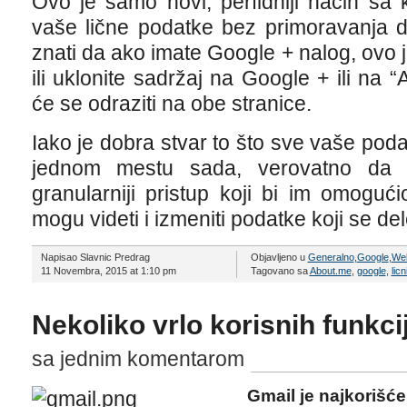
Ovo je samo novi, perfidniji način sa 
vaše lične podatke bez primoravanja d
znati da ako imate Google + nalog, ovo je
ili uklonite sadržaj na Google + ili na 
će se odraziti na obe stranice.
Iako je dobra stvar to što sve vaše po
jednom mestu sada, verovatno da će
granularniji pristup koji bi im omogu
mogu videti i izmeniti podatke koji se d
Napisao Slavnic Predrag
Objavljeno u
Generalno
,
Google
,
Web
11 Novembra, 2015 at 1:10 pm
Tagovano sa
About.me
,
google
,
lic
Nekoliko vrlo korisnih funkci
sa jednim komentarom
Gmail je najkorišće