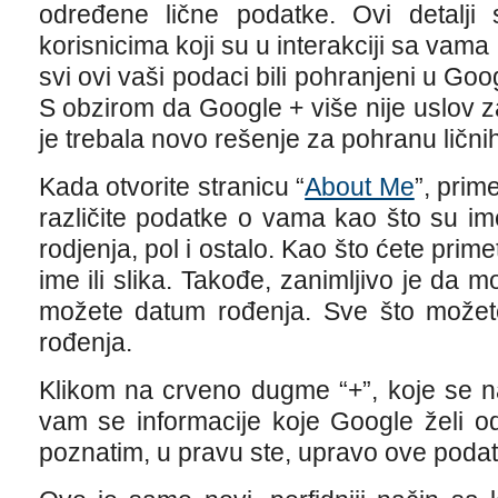
određene lične podatke. Ovi detalji 
korisnicima koji su u interakciji sa vama 
svi ovi vaši podaci bili pohranjeni u Goog
S obzirom da Google + više nije uslov 
je trebala novo rešenje za pohranu lični
Kada otvorite stranicu “
About Me
”, prim
različite podatke o vama kao što su im
rodjenja, pol i ostalo. Kao što ćete prim
ime ili slika. Takođe, zanimljivo je da m
možete datum rođenja. Sve što možete
rođenja.
Klikom na crveno dugme “+”, koje se n
vam se informacije koje Google želi o
poznatim, u pravu ste, upravo ove podatk