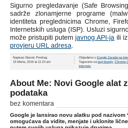
Sigurno pregledavanje (Safe Browsing
sadrže zlonamjerne programe (malwa
identiteta preglednicima Chrome, Firefo
Internetskih usluga (ISP). Usluzi sigur
može pristupiti putem
javnog API-ja
ili 
provjeru URL adresa
.
Napisao Slavnic Predrag
Objavljeno u
Google
,
Zarada na inte
15 Marta, 2016 at 11:23 am
Tagovano sa
bug bounty
,
Chrome 
internetu
About Me: Novi Google alat za
podataka
bez komentara
Google je lansirao novu alatku pod nazivom
omogućava da vidite, menjate i uklonite ličn
putem svojih usluga prikazuje drugima.