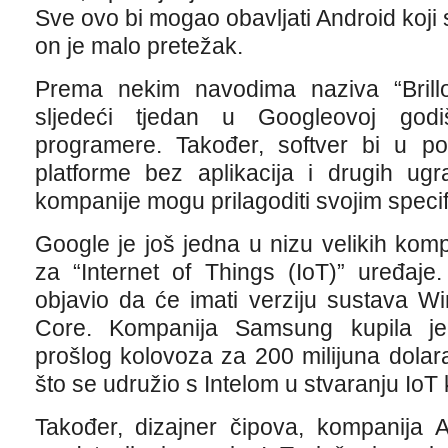
Sve ovo bi mogao obavljati Android koji 
on je malo pretežak.
Prema nekim navodima naziva “Brillo
sljedeći tjedan u Googleovoj godiš
programere. Također, softver bi u po
platforme bez aplikacija i drugih ug
kompanije mogu prilagoditi svojim speci
Google je još jedna u nizu velikih kom
za “Internet of Things (IoT)” uređaje.
objavio da će imati verziju sustava 
Core. Kompanija Samsung kupila je
prošlog kolovoza za 200 milijuna dol
što se udružio s Intelom u stvaranju IoT 
Također, dizajner čipova, kompanija 