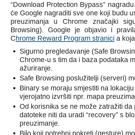
“Download Protection Bypass” nagradu.
će Google nagraditi sve one koji budu us
preuzimanja u Chrome značajki sigu
Browsing). Google je objavio i pravi
C
hrome Reward Program stranici
a koja
Sigurno pregledavanje (Safe Browsin
Chrome-u s tim da i baza podataka mo
ažuriranje.
Safe Browsing poslužitelji (serveri) m
Binary se moraju smjestiti na lokaciju
vjerojatno izvršiti npr. mapa preuzim
Od korisnika se ne može zatražiti da 
datoteke niti da uradi “recovery” s bl
preuzimanje.
Bilo koji potrebni pokreti (gesture) mo