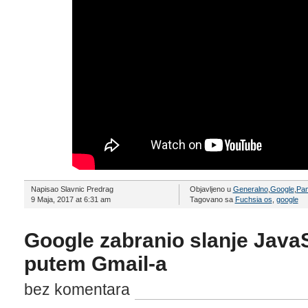
Napisao Slavnic Predrag
Objavljeno u
Generalno
,
Google
,
Pam
9 Maja, 2017 at 6:31 am
Tagovano sa
Fuchsia os
,
google
Google zabranio slanje JavaS
putem Gmail-a
bez komentara