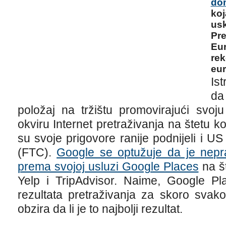
dom
koj
usk
Pre
Eu
rek
eur
Is
da
položaj na tržištu promovirajući svoj
okviru Internet pretraživanja na štetu k
su svoje prigovore ranije podnijeli i 
(FTC).
Google se optužuje da je nepr
prema svojoj usluzi Google Places
na š
Yelp i TripAdvisor. Naime, Google Pl
rezultata pretraživanja za skoro svako
obzira da li je to najbolji rezultat.