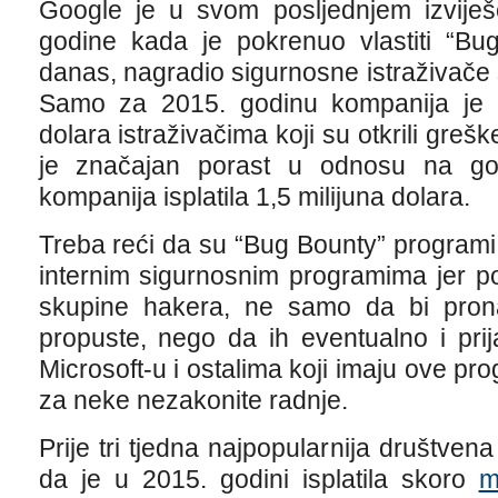
Google je u svom posljednjem izviješ
godine kada je pokrenuo vlastiti “B
danas, nagradio sigurnosne istraživače s
Samo za 2015. godinu kompanija je is
dolara istraživačima koji su otkrili gre
je značajan porast u odnosu na go
kompanija isplatila 1,5 milijuna dolara.
Treba reći da su “Bug Bounty” programi
internim sigurnosnim programima jer po
skupine hakera, ne samo da bi pronal
propuste, nego da ih eventualno i pri
Microsoft-u i ostalima koji imaju ove pr
za neke nezakonite radnje.
Prije tri tjedna najpopularnija društven
da je u 2015. godini isplatila skoro
m