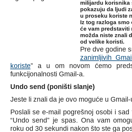
milijardu korisnika 
pokazuju da ljudi za
u proseku koriste n
Iz tog razloga smo 
će vam predstaviti 
možda niste znali 
od velike koristi.
Pre dve godine sm
zanimljivih Gmail
koriste
” a u om novom ćemo predsta
funkcijonalnosti Gmail-a.
Undo send (poništi slanje)
Jeste li znali da je ovo moguće u Gmail-
Poslali se e-mail pogrešnoj osobi i sad
“Undo send” je spas. Ona vam omoguć
roku od 30 sekundi nakon što ste ga posl