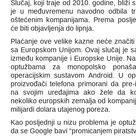
Slučaj, koji traje od 2010. godine, bliž
je u međuvremenu navodno odbila tr
oštećenim kompanijama. Prema poslje
će biti objavljenja do lipnja.
Plaćanje ove velike kazne neće značit
sa Europskom Unijom. Ovaj slučaj je s
između kompanije i Europske Unije. N
optužbama za monopolsko ponaša
operacijskim sustavom Android. U o
proizvođači telefona primorani da pre-i
na svojim uređajima ako žele da ko
nekoliko europskih zemalja od kompanij
milijardi dolara utajenog poreza.
Kao posljednji u nizu problema je opt
da se Google bavi “promicanjem piratstva”