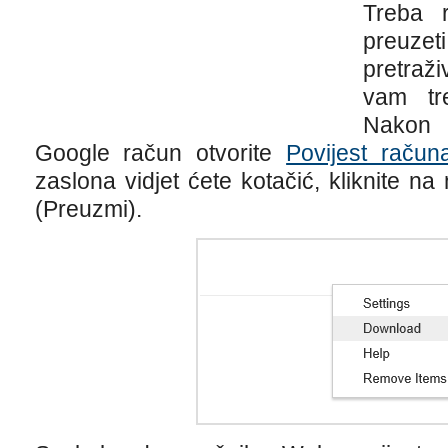
Treba r
preuz
pretraž
vam tr
Nakon š
Google račun otvorite
Povijest račun
zaslona vidjet ćete kotačić, kliknite n
(Preuzmi).