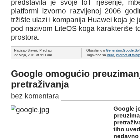
predstavila je svoje IoT rješenje, m
platformi izvorno razvijenoj 2006 god
tržište ulazi i kompanija Huawei koja je 
pod nazivom LiteOS koga karakteriše 
prostora.
Napisao Slavnic Predrag
Objavljeno u
Generalno
,
Google
,
Sof
22 Maja, 2015 at 9:11 am
Tagovano sa
Brillo
,
internet of thing
Google omogućio preuzimanj
pretraživanja
bez komentara
Google j
preuziman
pretraži
tiho uved
nedavno d