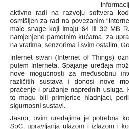
informa
aktivno radi na razvoju softvera kodn
osmišljen za rad na povezanim “Interne
male snage koji imaju 64 ili 32 MB RA
namjenjene pametnim kućama, za uprav
na vratima, senzorima i svim ostalim, Goo
Internet stvari (Internet of Things) o
putem Interneta. Spajanje uređaja mož
nove mogućnosti za međusobnu int
različitih sustava i donosi nove mog
praćenje i pružanje naprednih usluga.
to mogu biti primjerice hladnjaci, peril
sigurnosni sustavi.
Jasno, ovim uređajima je potrebna kon
SoC, upravljanja ulazom i izlazom i k