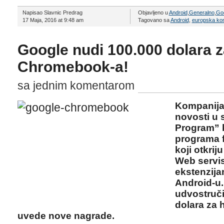
Napisao Slavnic Predrag
Objavljeno u
Android
,
Generalno
,
Go
17 Maja, 2016 at 9:48 am
Tagovano sa
Android
,
europska kom
Google nudi 100.000 dolara z
Chromebook-a!
sa jednim komentarom
Kompanija 
novosti u
Program” k
programa f
koji otkri
Web servis
ekstenzij
Android-u.
udvostruči
dolara za 
uvede nove nagrade.