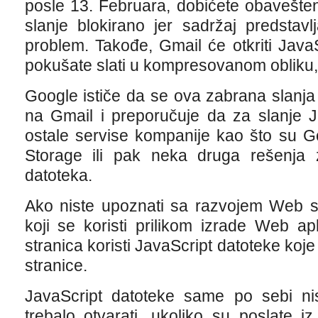
posle 13. Februara, dobićete obavešte
slanje blokirano jer sadržaj predstavl
problem. Takođe, Gmail će otkriti Java
pokušate slati u kompresovanom obliku, ka
Google ističe da se ova zabrana slanja
na Gmail i preporučuje da za slanje Ja
ostale servise kompanije kao što su G
Storage ili pak neka druga rešenja z
datoteka.
Ako niste upoznati sa razvojem Web sa
koji se koristi prilikom izrade Web ap
stranica koristi JavaScript datoteke k
stranice.
JavaScript datoteke same po sebi ni
trebalo otvarati, ukoliko su poslate i