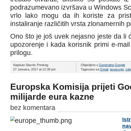
podrazumevano izvršava u Windows Scri
vrlo lako mogu da ih koriste za pri
instaliranje različitih vrsta zlonamernih
Ono što je još uvek nejasno jeste da li 
upozorenje i kada korisnik primi e-mai
prilogu.
Napisao Slavnic Predrag
Objavljeno u
Generalno
,
Google
27 Januara, 2017 at 12:38 pm
Tagovano sa
Gmail
,
javascript
,
zab
Europska Komisija prijeti Go
milijarde eura kazne
bez komentara
Ist
na