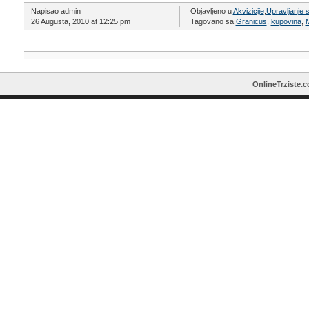
Napisao admin
Objavljeno u
Akvizicije
,
Upravljanje 
26 Augusta, 2010 at 12:25 pm
Tagovano sa
Granicus
,
kupovina
,
M
OnlineTrziste.