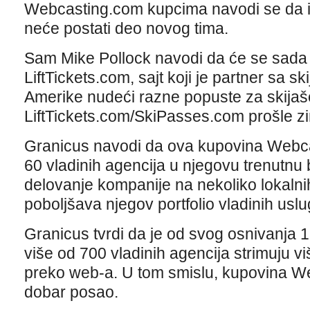
Webcasting.com kupcima navodi se da iz
neće postati deo novog tima.
Sam Mike Pollock navodi da će se sada f
LiftTickets.com, sajt koji je partner sa s
Amerike nudeći razne popuste za skijaše
LiftTickets.com/SkiPasses.com prošle z
Granicus navodi da ova kupovina Webca
60 vladinih agencija u njegovu trenutnu b
delovanje kompanije na nekoliko lokalnih 
poboljšava njegov portfolio vladinih uslu
Granicus tvrdi da je od svog osnivanja
više od 700 vladinih agencija strimuju v
preko web-a. U tom smislu, kupovina W
dobar posao.