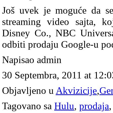
Još uvek je moguće da se
streaming video sajta, k
Disney Co., NBC Universal
odbiti prodaju Google-u p
Napisao admin
30 Septembra, 2011 at 12:
Objavljeno u
Akvizicije
,
Ge
Tagovano sa
Hulu
,
prodaja