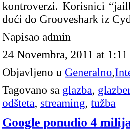
kontroverzi. Korisnici “ja
doći do Grooveshark iz Cyd
Napisao admin
24 Novembra, 2011 at 1:11
Objavljeno u
Generalno
,
Int
Tagovano sa
glazba
,
glazben
odšteta
,
streaming
,
tužba
Google ponudio 4 milija