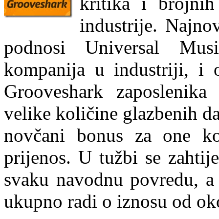
kritika i brojni
industrije. Najno
podnosi Universal Mus
kompanija u industriji, i 
Grooveshark zaposlenika 
velike količine glazbenih da
novčani bonus za one ko
prijenos. U tužbi se zahti
svaku navodnu povredu, a 
ukupno radi o iznosu od oko