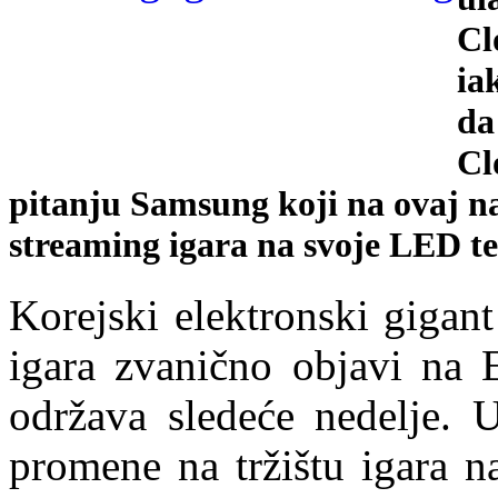
Cl
ia
da
Cl
pitanju Samsung koji na ovaj na
streaming igara na svoje LED te
Korejski elektronski gigant
igara zvanično objavi na 
održava sledeće nedelje. 
promene na tržištu igara n