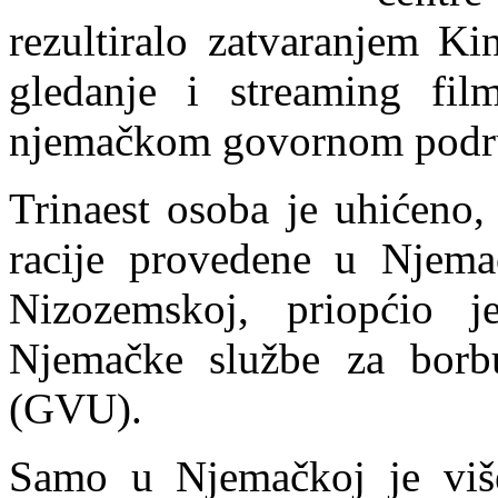
rezultiralo zatvaranjem Ki
gledanje i streaming fi
njemačkom govornom podr
Trinaest osoba je uhićeno,
racije provedene u Njemač
Nizozemskoj, priopćio j
Njemačke službe za borbu
(GVU).
Samo u Njemačkoj je više