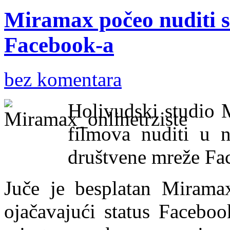
Miramax počeo nuditi 
Facebook-a
bez komentara
Holivudski studio 
filmova nuditi u 
društvene mreže Fa
Juče je besplatan Mirama
ojačavajući status Facebo