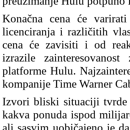
preuzimanje Hulu potpuno 
Konačna cena će varirati
licenciranja i različitih v
cena će zavisiti i od rea
izrazile zainteresovanos
platforme Hulu. Najzainter
kompanije Time Warner Cab
Izvori bliski situaciji tvr
kakva ponuda ispod milijar
ali sasvim uobičajeno je d