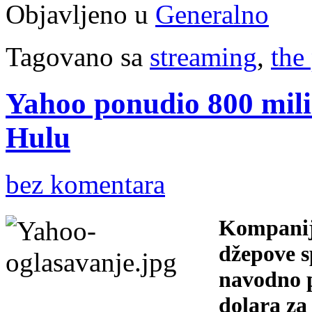
Objavljeno u
Generalno
Tagovano sa
streaming
,
the
Yahoo ponudio 800 mili
Hulu
bez komentara
Kompanij
džepove s
navodno p
dolara za