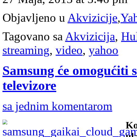
Objavljeno u
Akvizicije
,
Ya
Tagovano sa
Akvizicija
,
Hu
streaming
,
video
,
yahoo
Samsung će omogućiti 
televizore
sa jednim komentarom
Ko
ul