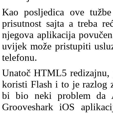
Kao posljedica ove tužbe
prisutnost sajta a treba r
njegova aplikacija povučen
uvijek može pristupiti usl
telefonu.
Unatoč HTML5 redizajnu, pl
koristi Flash i to je razlog
bi bio neki problem da 
Grooveshark iOS aplikac