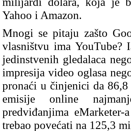
milijardi dolara, koja je
Yahoo i Amazon.
Mnogi se pitaju zašto Go
vlasništvu ima YouTube? I
jedinstvenih gledalaca neg
impresija video oglasa neg
pronaći u činjenici da 86,
emisije online najma
predviđanjima eMarketer-a
trebao povećati na 125,3 mil