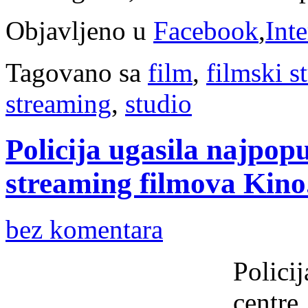
Objavljeno u
Facebook
,
Int
Tagovano sa
film
,
filmski s
streaming
,
studio
Policija ugasila najpop
streaming filmova Kino
bez komentara
Polici
centre