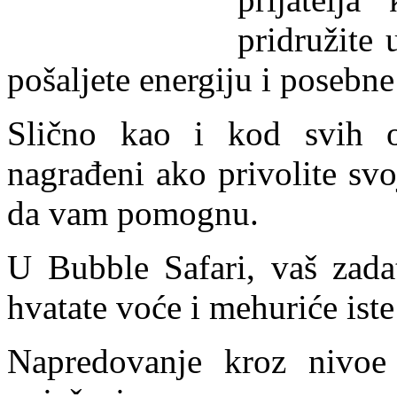
pridružite 
pošaljete energiju i posebn
Slično kao i kod svih os
nagrađeni ako privolite svo
da vam pomognu.
U Bubble Safari, vaš zad
hvatate voće i mehuriće iste
Napredovanje kroz nivoe