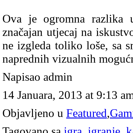
Ova je ogromna razlika 
značajan utjecaj na iskustvo
ne izgleda toliko loše, sa 
naprednih vizualnih mogućn
Napisao admin
14 Januara, 2013 at 9:13 a
Objavljeno u
Featured
,
Gam
Tagovano sa
igra
,
igranje
,
k