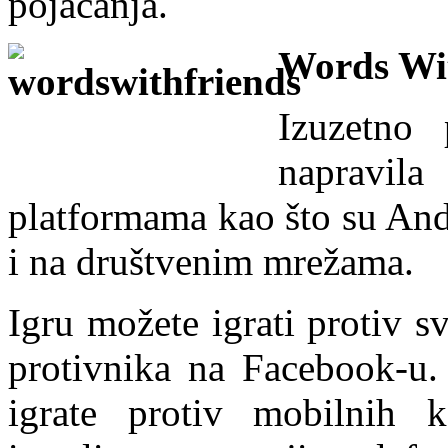
pojačanja.
Words Wi
Izuzetno 
napravi
platformama kao što su And
i na društvenim mrežama.
Igru možete igrati protiv svo
protivnika na Facebook-u.
igrate protiv mobilnih k