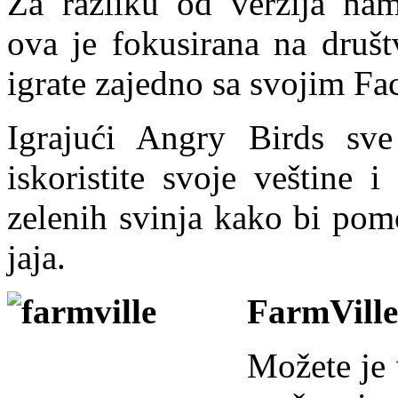
Za razliku od verzija na
ova je fokusirana na društ
igrate zajedno sa svojim Fa
Igrajući Angry Birds sve
iskoristite svoje veštine 
zelenih svinja kako bi pom
jaja.
FarmVille
Možete je v