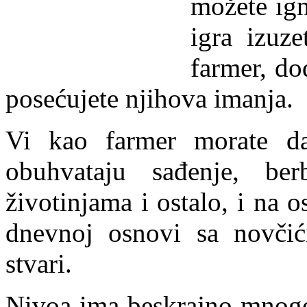
možete igno
igra izuze
farmer, dod
posećujete njihova imanja.
Vi kao farmer morate da
obuhvataju sađenje, be
životinjama i ostalo, i na 
dnevnoj osnovi sa novči
stvari.
Nivoa ima beskrajno mnogo,