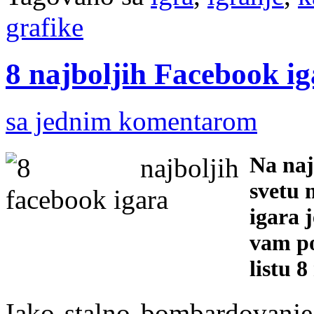
grafike
8 najboljih Facebook i
sa jednim komentarom
Na naj
svetu m
igara j
vam po
listu 
Iako stalno bombardovanje 