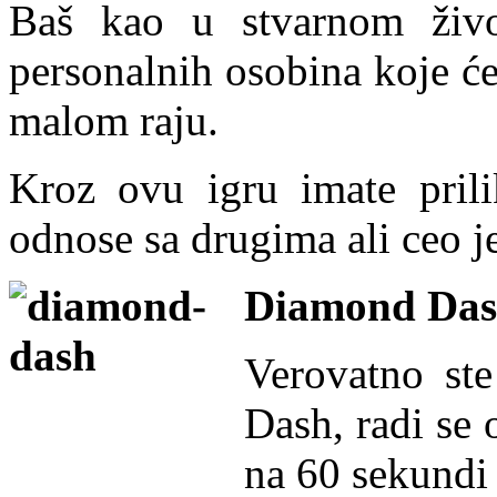
Baš kao u stvarnom živo
personalnih osobina koje ć
malom raju.
Kroz ovu igru imate prili
odnose sa drugima ali ceo j
Diamond Da
Verovatno ste
Dash, radi se 
na 60 sekundi 