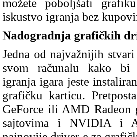
možete poboljšati grafi
iskustvo igranja bez kupov
Nadogradnja grafičkih dr
Jedna od najvažnijih stvari
svom računalu kako bi o
igranja igara jeste instalir
grafičku karticu. Pretpost
GeForce ili AMD Radeon g
sajtovima i NVIDIA i 
najnovije driver-e za grafič