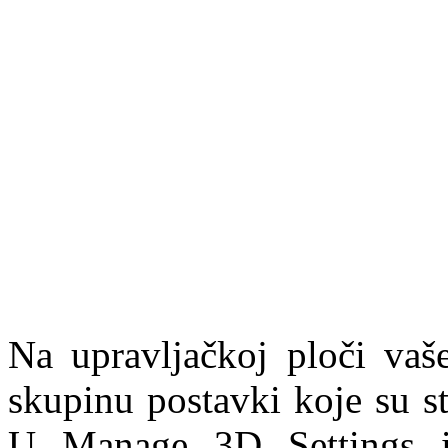
Na upravljačkoj ploči vaše
skupinu postavki koje su s
U Manage 3D Settings i