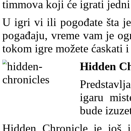
timmova koji će igrati jedni
U igri vi ili pogođate šta j
pogađaju, vreme vam je ogr
tokom igre možete ćaskati i
Hidden Ch
Predstavl
igaru mist
bude izuze
Hidden Chronicle je još 