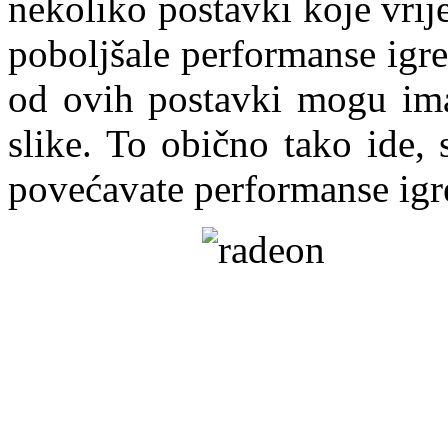
nekoliko postavki koje vrije
poboljšale performanse igr
od ovih postavki mogu imat
slike. To obično tako ide, 
povećavate performanse igr