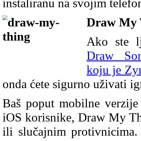
instaliranu na svojim telefo
Draw My 
Ako ste l
Draw Som
koju je Zy
onda ćete sigurno uživati 
Baš poput mobilne verzije 
iOS korisnike, Draw My Thi
ili slučajnim protivnicima