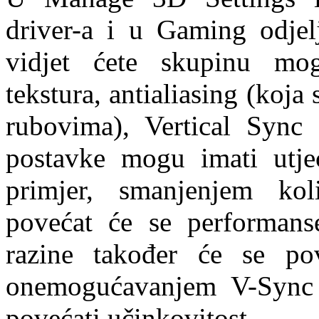
driver-a i u Gaming odje
vidjet ćete skupinu mogu
tekstura, antialiasing (koja
rubovima), Vertical Sync 
postavke mogu imati utje
primjer, smanjenjem količ
povećat će se performanse
razine također će se pov
onemogućavanjem V-Sync
povećati učinkovitost.