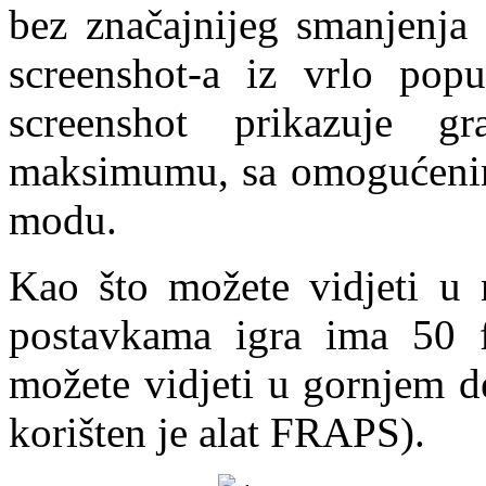
bez značajnijeg smanjenja 
screenshot-a iz vrlo pop
screenshot prikazuje gr
maksimumu, sa omogućen
modu.
Kao što možete vidjeti u
postavkama igra ima 50 f
možete vidjeti u gornjem d
korišten je alat FRAPS).