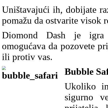
Uništavajući ih, dobijate r
pomažu da ostvarite visok re
Diomond Dash je igra
omogućava da pozovete prij
ili protiv vas.
Bubble Saf
Ukoliko i
sigurno v
prijatelj