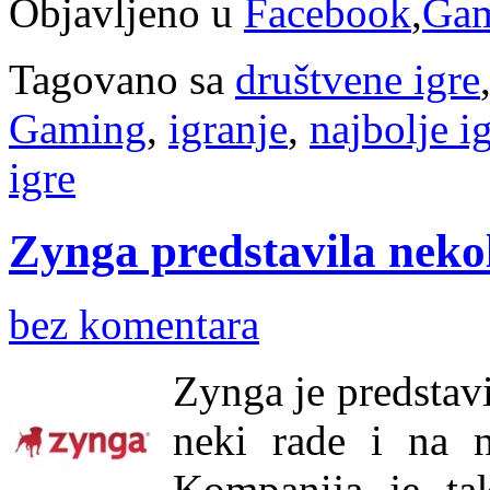
Objavljeno u
Facebook
,
Ga
Tagovano sa
društvene igre
Gaming
,
igranje
,
najbolje i
igre
Zynga predstavila nekol
bez komentara
Zynga je predstavi
neki rade i na n
Kompanija je tak