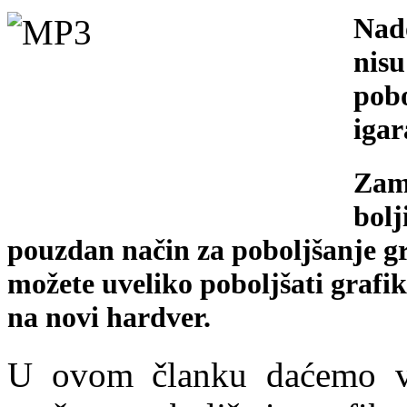
Nado
nisu
pobo
igar
Zam
bol
pouzdan način za poboljšanje gr
možete uveliko poboljšati grafi
na novi hardver.
U ovom članku daćemo va