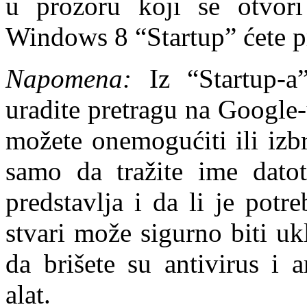
u prozoru koji se otvori 
Windows 8 “Startup” ćete p
Napomena:
Iz “Startup-a”
uradite pretragu na Google-
možete onemogućiti ili izbr
samo da tražite ime datot
predstavlja i da li je potr
stvari može sigurno biti u
da brišete su antivirus i 
alat.