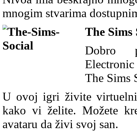
mnogim stvarima dostupnim 
The Sims 
Dobro p
Electroni
The Sims S
U ovoj igri živite virtuel
kako vi želite. Možete kr
avataru da živi svoj san.