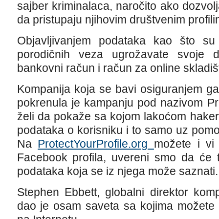
sajber kriminalaca, naročito ako dozvolj
da pristupaju njihovim društvenim profili
Objavljivanjem podataka kao što su 
porodičnih veza ugrožavate svoje 
bankovni račun i račun za online skladi
Kompanija koja se bavi osiguranjem ga
pokrenula je kampanju pod nazivom Pro
želi da pokaže sa kojom lakoćom hakeri
podataka o korisniku i to samo uz pomo
Na
ProtectYourProfile.org
možete i vi 
Facebook profila, uvereni smo da će t
podataka koja se iz njega može saznati.
Stephen Ebbett, globalni direktor kom
dao je osam saveta sa kojima možete d