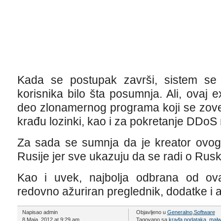
Kada se postupak završi, sistem se 
korisnika bilo šta posumnja. Ali, ovaj exp
deo zlonamernog programa koji se zove A
krađu lozinki, kao i za pokretanje DDoS
Za sada se sumnja da je kreator ovog
Rusije jer sve ukazuju da se radi o Rus
Kao i uvek, najbolja odbrana od ov
redovno ažuriran preglednik, dodatke i an
Napisao admin
Objavljeno u
Generalno
,
Software
8 Maja, 2012 at 9:29 am
Tagovano sa
krađa podataka
,
malw