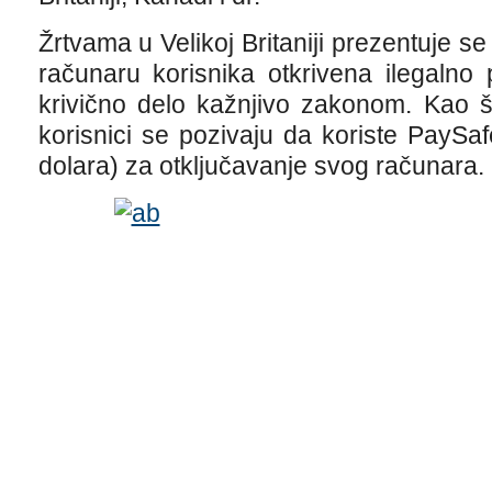
Žrtvama u Velikoj Britaniji prezentuje se
računaru korisnika otkrivena ilegalno
krivično delo kažnjivo zakonom. Kao š
korisnici se pozivaju da koriste PaySafe
dolara) za otključavanje svog računara.