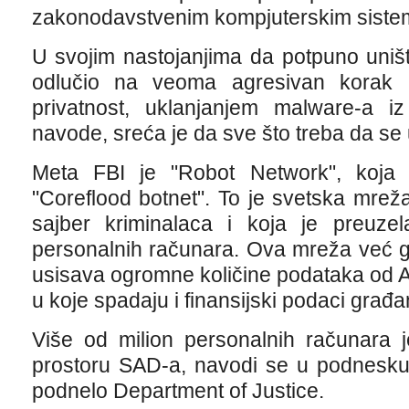
zakonodavstvenim kompjuterskim siste
U svojim nastojanjima da potpuno uništi
odlučio na veoma agresivan korak k
privatnost, uklanjanjem malware-a 
navode, sreća je da sve što treba da se 
Meta FBI je "Robot Network", koja j
"Coreflood botnet". To je svetska mrež
sajber kriminalaca i koja je preuzel
personalnih računara. Ova mreža već g
usisava ogromne količine podataka od A
u koje spadaju i finansijski podaci građa
Više od milion personalnih računara 
prostoru SAD-a, navodi se u podnesku
podnelo Department of Justice.