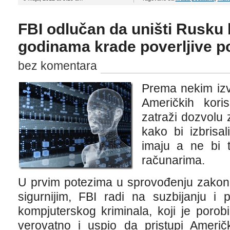
FBI odlučan da uništi Rusku 
godinama krade poverljive p
bez komentara
Prema nekim izv
Američkih kori
zatraži dozvolu 
kako bi izbrisa
imaju a ne bi t
računarima.
U prvim potezima u sprovođenju zakona 
sigurnijim, FBI radi na suzbijanju i 
kompjuterskog kriminala, koji je porob
verovatno i uspio da pristupi Američ