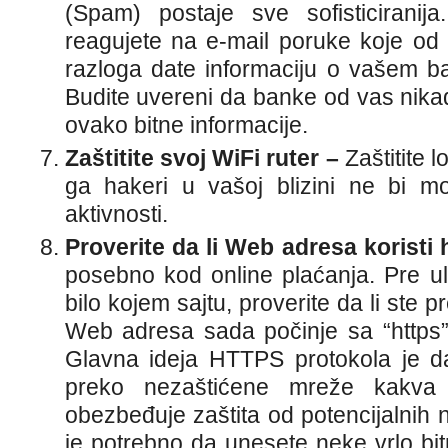
(Spam) postaje sve sofisticirani
reagujete na e-mail poruke koje od 
razloga date informaciju o vašem ba
Budite uvereni da banke od vas nikad
ovako bitne informacije.
Zaštitite svoj WiFi ruter –
Zaštitite 
ga hakeri u vašoj blizini ne bi mo
aktivnosti.
Proverite da li Web adresa koristi 
posebno kod online plaćanja. Pre ul
bilo kojem sajtu, proverite da li ste pr
Web adresa sada počinje sa “https” il
Glavna ideja HTTPS protokola je d
preko nezaštićene mreže kakva 
obezbeđuje zaštita od potencijalnih
je potrebno da unesete neke vrlo bitn