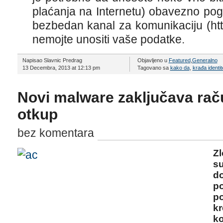
plaćanja na Internetu) obavezno pogle
bezbedan kanal za komunikaciju (https
nemojte unositi vaše podatke.
Napisao Slavnic Predrag
Objavljeno u
Featured
,
Generalno
13 Decembra, 2013 at 12:13 pm
Tagovano sa
kako da
,
krađa identit
Novi malware zaključava raču
otkup
bez komentara
Zl
su
do
po
po
kr
k