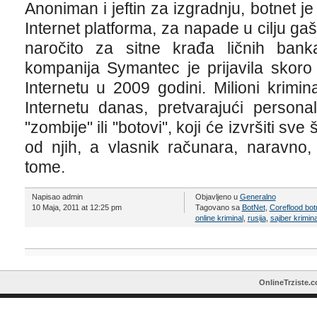
Anoniman i jeftin za izgradnju, botnet j
Internet platforma, za napade u cilju ga
naročito za sitne krađa ličnih bankar
kompanija Symantec je prijavila skoro
Internetu u 2009 godini. Milioni krimi
Internetu danas, pretvarajući person
"zombije" ili "botovi", koji će izvršiti sv
od njih, a vlasnik računara, naravno
tome.
Napisao admin
Objavljeno u
Generalno
10 Maja, 2011 at 12:25 pm
Tagovano sa
BotNet
,
Coreflood bot
online kriminal
,
rusija
,
sajber krimina
OnlineTrziste.