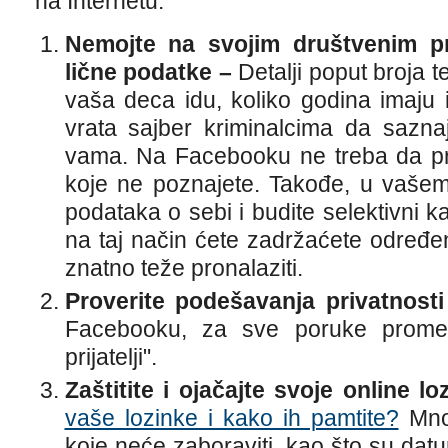
na Internetu.
Nemojte na svojim društvenim pro
lične podatke –
Detalji poput broja t
vaša deca idu, koliko godina imaju i
vrata sajber kriminalcima da sazna
vama. Na Facebooku ne treba da pri
koje ne poznajete. Takođe, u vašem
podataka o sebi i budite selektivni k
na taj način ćete zadržaćete određen
znatno teže pronalaziti.
Proverite podešavanja privatnost
Facebooku, za sve poruke prome
prijatelji".
Zaštitite i ojačajte svoje online l
vaše lozinke i kako ih pamtite?
Mnog
koje neće zaboraviti, kao što su datu