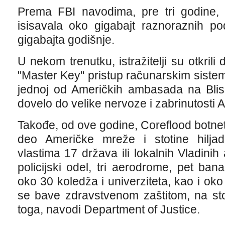
Prema FBI navodima, pre tri godine, 
isisavala oko gigabajt raznoraznih p
gigabajta godišnje.
U nekom trenutku, istražitelji su otkril
"Master Key" pristup računarskim siste
jednoj od Američkih ambasada na Blis
dovelo do velike nervoze i zabrinutosti A
Takođe, od ove godine, Coreflood botnet
deo Američke mreže i stotine hiljad
vlastima 17 država ili lokalnih Vladinih 
policijski odel, tri aerodrome, pet banaka
oko 30 koledža i univerziteta, kao i oko
se bave zdravstvenom zaštitom, na sto
toga, navodi Department of Justice.