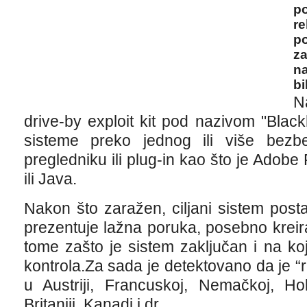
po
re
po
za
na
bi
Na
drive-by exploit kit pod nazivom "Black
sisteme preko jednog ili više bez
pregledniku ili plug-in kao što je Adob
ili Java.
Nakon što zaražen, ciljani sistem post
prezentuje lažna poruka, posebno krei
tome zašto je sistem zaključan i na ko
kontrola.Za sada je detektovano da je
u Austriji, Francuskoj, Nemačkoj, Hola
Britaniji, Kanadi i dr.