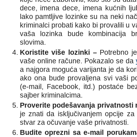
dece, imena dece, imena kućnih lju
lako pamtljive lozinke su na neki nač
kriminalci probati kako bi provalili u
vaša lozinka bude kombinacija br
slovima.
Koristite više lozinki –
Potrebno je
vaše online račune. Pokazalo se da
a najgora moguća varijanta je da kori
ako ona bude provaljena svi vaši p
(e-mail, Facebook, itd.) postaće be
sajber kriminalcima.
Proverite podešavanja privatnosti
je znati da isključivanjem opcije za
stvar za očuvanje vaše privatnosti.
Budite oprezni sa e-mail poruka