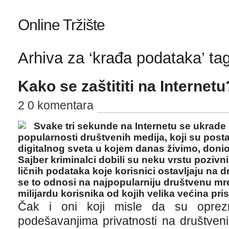
Online Tržište
Arhiva za ‘krađa podataka’ ta
Kako se zaštititi na Internetu
2 0 komentara
Svake tri sekunde na Internetu se ukrade n
popularnosti društvenih medija, koji su post
digitalnog sveta u kojem danas živimo, donio 
Sajber kriminalci dobili su neku vrstu poziv
ličnih podataka koje korisnici ostavljaju na
se to odnosi na najpopularniju društvenu mr
milijardu korisnika od kojih velika većina p
Čak i oni koji misle da su oprez
podešavanjima privatnosti na društven