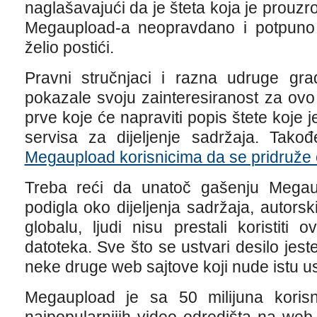
naglašavajući da je šteta koja je prou
Megaupload-a neopravdano i potpuno n
želio postići.
Pravni stručnjaci i razna udruge gr
pokazale svoju zainteresiranost za ovo p
prve koje će napraviti popis štete koje
servisa za dijeljenje sadržaja. Tak
Megaupload korisnicima da se pridruže o
Treba reći da unatoč gašenju Megau
podigla oko dijeljenja sadržaja, autorsk
globalu, ljudi nisu prestali koristiti 
datoteka. Sve što se ustvari desilo jest
neke druge web sajtove koji nude istu 
Megaupload je sa 50 milijuna koris