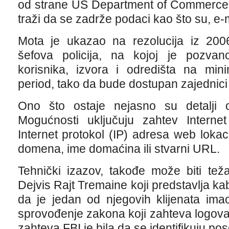
od strane US Department of Commerce, 
traži da se zadrže podaci kao što su, e-
Mota je ukazao na rezolucija iz 200
šefova policija, na kojoj je pozvan
korisnika, izvora i odredišta na mi
period, tako da bude dostupan zajednici
Ono što ostaje nejasno su detalji 
Mogućnosti uključuju zahtev Internet
Internet protokol (IP) adresa web lokaci
domena, ime domaćina ili stvarni URL.
Tehnički izazov, takođe može biti tež
Dejvis Rajt Tremaine koji predstavlja ka
da je jedan od njegovih klijenata im
sprovođenje zakona koji zahteva logova
zahteva FBI je bila da se identifikuju po