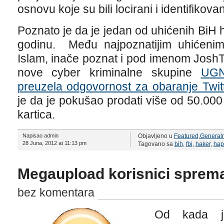
osnovu koje su bili locirani i identifikovan
Poznato je da je jedan od uhićenih BiH 
godinu. Među najpoznatijim uhićeni
Islam, inače poznat i pod imenom JoshTh
nove cyber kriminalne skupine
UGN
preuzela odgovornost za obaranje Twitt
je da je pokušao prodati više od 50.000
kartica.
Napisao admin
Objavljeno u
Featured
,
General
28 Juna, 2012 at 11:13 pm
Tagovano sa
bih
,
fbi
,
haker
,
hap
Megaupload korisnici sprema
bez komentara
Od kada j