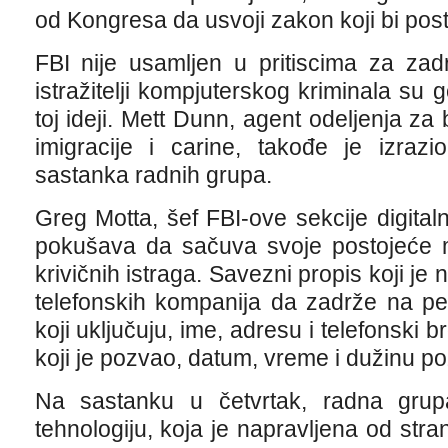
od Kongresa da usvoji zakon koji bi po
FBI nije usamljen u pritiscima za zad
istražitelji kompjuterskog kriminala su 
toj ideji. Mett Dunn, agent odeljenja z
imigracije i carine, takođe je izraz
sastanka radnih grupa.
Greg Motta, šef FBI-ove sekcije digital
pokušava da sačuva svoje postojeće 
krivičnih istraga. Savezni propis koji j
telefonskih kompanija da zadrže na p
koji uključuju, ime, adresu i telefonski b
koji je pozvao, datum, vreme i dužinu po
Na sastanku u četvrtak, radna grup
tehnologiju, koja je napravljena od st