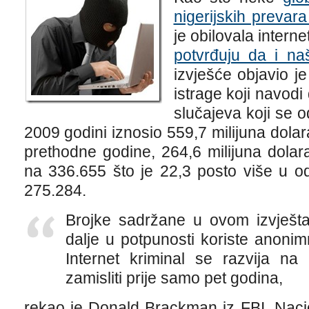
nigerijskih prevara
je obilovala intern
potvrđuju da i naš
izvješće objavio j
istrage koji navodi
slučajeva koji se o
2009 godini iznosio 559,7 milijuna dolar
prethodne godine, 264,6 milijuna dolara.
na 336.655 što je 22,3 posto više u o
275.284.
Brojke sadržane u ovom izvještaj
dalje u potpunosti koriste anonim
Internet kriminal se razvija na
zamisliti prije samo pet godina,
rekao je Donald Brackman iz FBI, Naci