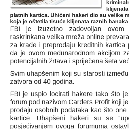
kriminaln
klijenat
platnih kartica. Uhićeni hakeri dio su velik
koja je oštetila tisuće klijenata raznih banaka
FBI je izuzetno zadovoljan ovom
raskrinkana velika mreža online prevarana
za krađe i preprodaju kreditnih kartica
da je ovom međunarodnom akcijom zaš
potencijalnih žrtava i spriječena šeta ve
Svim uhapšenim koji su starosti između 
zatvora od 40 godina.
FBI je uspio locirati hakere tako što 
forum pod nazivom Carders Profit koji je
prodaju osobnih podataka kao što one 
kartice. Uhapšeni hakeri su se “up
posjećivanjem ovoga forumuma ostavlj