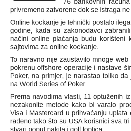
76 bankovnih računa u
privremeno zatvorene dok se istraga ne 
Online kockanje je tehnički postalo il
godine, kada su zakonodavci zabranili 
načini online plaćanja budu korišteni
sajtovima za online kockanje.
To naravno nije zaustavilo mnoge web 
pokrenu offshore operacije i nastave širi
Poker, na primjer, je narastao toliko da
na World Series of Poker.
Prema navodima vlasti, 11 optuženih iz o
nezakonite metode kako bi varalo pro
Visa i Mastercard u prihvaćanju uplata 
rađeno tako što su USA korisnici sva tri
stvari poput nakita i golf loptica.