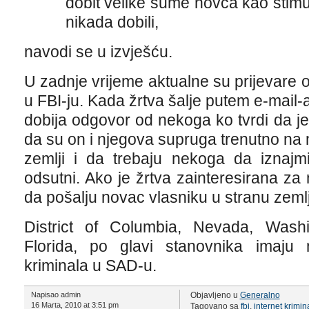
dobit velike sume novca kao stimul
nikada dobili,
navodi se u izvješću.
U zadnje vrijeme aktualne su prijevare
u FBI-ju. Kada žrtva šalje putem e-mail
dobija odgovor od nekoga ko tvrdi da je
da su on i njegova supruga trenutno na
zemlji i da trebaju nekoga da iznajm
odsutni. Ako je žrtva zainteresirana za 
da pošalju novac vlasniku u stranu zeml
District of Columbia, Nevada, Wash
Florida, po glavi stanovnika imaju na
kriminala u SAD-u.
Napisao admin
Objavljeno u
Generalno
16 Marta, 2010 at 3:51 pm
Tagovano sa
fbi
,
internet krimin