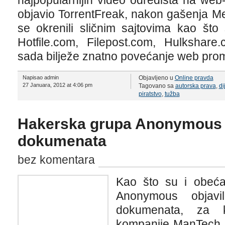
najpopularnijih video odredišta na we
objavio TorrentFreak, nakon gašenja Meg
se okrenili sličnim sajtovima kao što s
Hotfile.com, Filepost.com, Hulkshare
sada bilježe znatno povećanje web pro
Napisao admin
Objavljeno u
Online pravda
27 Januara, 2012 at 4:06 pm
Tagovano sa
autorska prava
,
di
piratstvo
,
tužba
Hakerska grupa Anonymous 
dokumenata
bez komentara
Kao što su i obeća
Anonymous objavi
dokumenata, za 
kompanije ManTech k