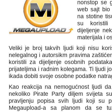
nonstop se g
web sajt bio 
na stotine ti
su koristi
dijeljenje ne
materijala i 
Veliki je broj takvih ljudi koji nisu ko
nelegalnog i autorsikm pravima zaštiće
koristili za dijeljenje osobnih podat
prijateljima i radnim kolegama. Ti ljudi jo
ikada dobiti svoje osobne podatke natra
Kao reakcija na nemogućnost ljudi da
nekoliko Pirate Party diljem svijeta 
pravljenju popisa svih ljudi koji su
Megaupload-a sa planom da se tuži