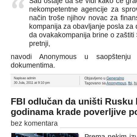
Sad ostaje da se vidi kako će građ
nekompetentne agencije za spr
način troše njihov novac za finan
kompanija za obavljanje posla za d
da ovakakompanija brine o zaštiti
pretnji,
navodi Anonymous u saopštenju 
dokumentima.
Napisao admin
Objavljeno u
Generalno
30 Jula, 2011 at 9:10 pm
Tagovano sa
Anonymous
,
fbi
,
h
FBI odlučan da uništi Rusku 
godinama krade poverljive p
bez komentara
Prema nekim izv