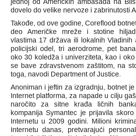
jednoj od Američkih ambasada na Blis
dovelo do velike nervoze i zabrinutosti A
Takođe, od ove godine, Coreflood botnet
deo Američke mreže i stotine hiljad
vlastima 17 država ili lokalnih Vladinih 
policijski odel, tri aerodrome, pet banaka
oko 30 koledža i univerziteta, kao i oko
se bave zdravstvenom zaštitom, na sto
toga, navodi Department of Justice.
Anoniman i jeftin za izgradnju, botnet j
Internet platforma, za napade u cilju ga
naročito za sitne krađa ličnih bankar
kompanija Symantec je prijavila skoro
Internetu u 2009 godini. Milioni krimi
Internetu danas, pretvarajući person