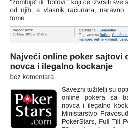
"zombije" ili "botovi", koji će izvršiti sv
od njih, a vlasnik računara, naravno
tome.
Napisao admin
Objavljeno u
Generalno
10 Maja, 2011 at 12:25 pm
Tagovano sa
BotNet
,
Coreflood
malware
,
online kriminal
,
rusija
Najveći online poker sajtovi 
novca i ilegalno kockanje
bez komentara
Savezni tužitelji su op
online pokera sa ba
novca i ilegalno kock
Ministarstvo Pravosu
PokerStars, Full Tilt 