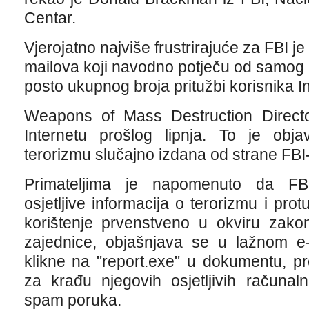
Centar.
Vjerojatno najviše frustrirajuće za FBI j
mailova koji navodno potječu od samog F
posto ukupnog broja pritužbi korisnika In
Weapons of Mass Destruction Directo
Internetu prošlog lipnja. To je obja
terorizmu slučajno izdana od strane FBI
Primateljima je napomenuto da FBI
osjetljive informacija o terorizmu i pr
korištenje prvenstveno u okviru zako
zajednice, objašnjava se u lažnom e-m
klikne na "report.exe" u dokumentu, p
za krađu njegovih osjetljivih računaln
spam poruka.