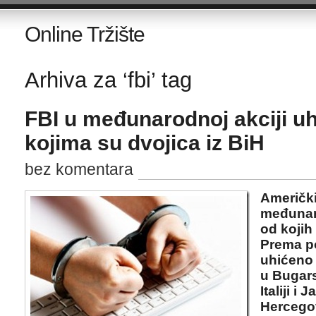
Online Tržište
Arhiva za ‘fbi’ tag
FBI u međunarodnoj akciji u
kojima su dvojica iz BiH
bez komentara
Američki
međunaro
od kojih 
Prema p
uhićeno j
u Bugars
Italiji i
Hercegov