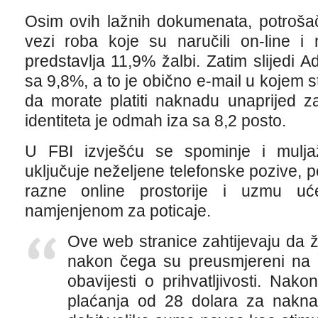
Osim ovih lažnih dokumenata, potrošači
vezi roba koje su naručili on-line i 
predstavlja 11,9% žalbi. Zatim slijedi
sa 9,8%, a to je obično e-mail u kojem stoj
da morate platiti naknadu unaprijed 
identiteta je odmah iza sa 8,2 posto.
U FBI izvješću se spominje i mulja
uključuje neželjene telefonske pozive, p
razne online prostorije i uzmu 
namjenjenom za poticaje.
Ove web stranice zahtijevaju da 
nakon čega su preusmjereni na 
obavijesti o prihvatljivosti. Nako
plaćanja od 28 dolara za nakna