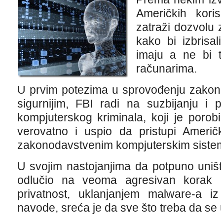
Američkih kori
zatraži dozvolu 
kako bi izbrisa
imaju a ne bi t
računarima.
U prvim potezima u sprovođenju zakona 
sigurnijim, FBI radi na suzbijanju i 
kompjuterskog kriminala, koji je porob
verovatno i uspio da pristupi Američ
zakonodavstvenim kompjuterskim siste
U svojim nastojanjima da potpuno uništi
odlučio na veoma agresivan korak k
privatnost, uklanjanjem malware-a 
navode, sreća je da sve što treba da se 