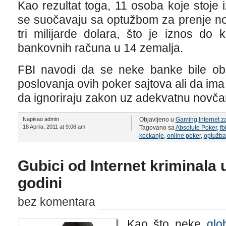
Kao rezultat toga, 11 osoba koje stoje 
se suočavaju sa optužbom za prenje no
tri milijarde dolara, što je iznos d
bankovnih računa u 14 zemalja.
FBI navodi da se neke banke bile obm
poslovanja ovih poker sajtova ali da ima
da ignoriraju zakon uz adekvatnu novč
Napisao admin
Objavljeno u
Gaming
,
Internet 
18 Aprila, 2011 at 9:08 am
Tagovano sa
Absolute Poker
,
fb
kockanje
,
online poker
,
optužba
Gubici od Internet kriminala
godini
bez komentara
Kao što neke
glo