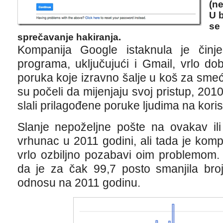
(ne
U 
se
sprečavanje hakiranja.
Kompanija Google istaknula je činj
programa, uključujući i Gmail, vrlo do
poruka koje izravno šalje u koš za smeć
su počeli da mijenjaju svoj ​​pristup, 20
slali prilagođene poruke ljudima na kori
Slanje nepoželjne pošte na ovakav ili
vrhunac u 2011 godini, ali tada je kom
vrlo ozbiljno pozabavi oim problemom.
da je za čak 99,7 posto smanjila bro
odnosu na 2011 godinu.