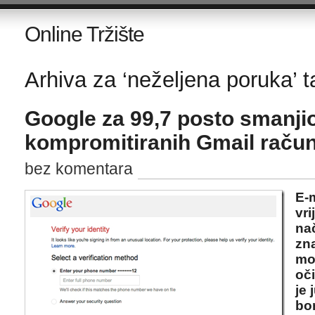
Online Tržište
Arhiva za ‘neželjena poruka’ t
Google za 99,7 posto smanjio
kompromitiranih Gmail raču
bez komentara
E-
vr
na
zna
mor
oč
je 
bo