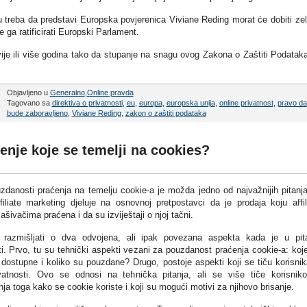
du treba da predstavi Europska povjerenica Viviane Reding morat će dobiti ze
 ga ratificirati Europski Parlament.
ije ili više godina tako da stupanje na snagu ovog Zakona o Zaštiti Podatak
Objavljeno u
Generalno
,
Online pravda
Tagovano sa
direktiva o privatnosti
,
eu
,
europa
,
europska unija
,
online privatnost
,
pravo da
bude zaboravljeno
,
Viviane Reding
,
zakon o zaštiti podataka
enje koje se temelji na cookies?
uzdanosti praćenja na temelju cookie-a je možda jedno od najvažnijih pitanj
Affiliate marketing djeluje na osnovnoj pretpostavci da je prodaja koju affil
ašivačima praćena i da su izviještaji o njoj tačni.
 razmišljati o dva odvojena, ali ipak povezana aspekta kada je u pit
i. Prvo, tu su tehnički aspekti vezani za pouzdanost praćenja cookie-a: koj
 dostupne i koliko su pouzdane? Drugo, postoje aspekti koji se tiču korisnika
ivatnosti. Ovo se odnosi na tehnička pitanja, ali se više tiče korisnik
ja toga kako se cookie koriste i koji su mogući motivi za njihovo brisanje.