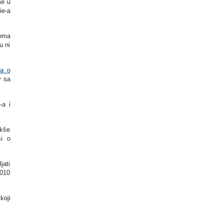
me u
ie-a
rema
u ni
va o
v sa
-a i
akše
si o
jati
2010
koji