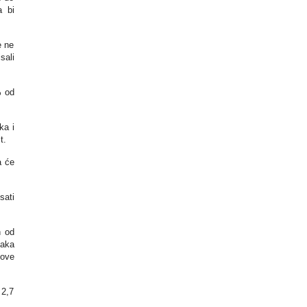
a bi
e ne
sali
% od
ka i
t.
a će
sati
n od
taka
gove
 2,7