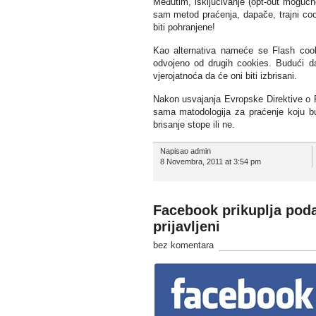
Međutim, isključivanje (opt-out mogućno
sam metod praćenja, dapače, trajni coo
biti pohranjene!
Kao alternativa nameće se Flash cooki
odvojeno od drugih cookies. Budući da
vjerojatnoća da će oni biti izbrisani.
Nakon usvajanja Evropske Direktive o P
sama matodologija za praćenje koju bude 
brisanje stope ili ne.
Napisao admin
8 Novembra, 2011 at 3:54 pm
Facebook prikuplja poda
prijavljeni
bez komentara