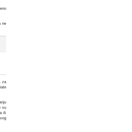
leno
a ne
a za
iate
anju
e su
 ili
ovog