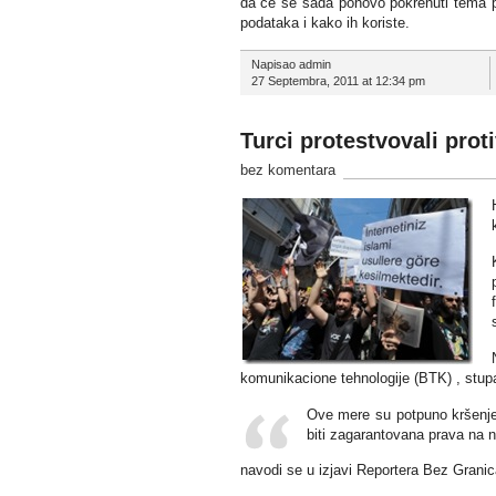
da će se sada ponovo pokrenuti tema pr
podataka i kako ih koriste.
Napisao admin
27 Septembra, 2011 at 12:34 pm
Turci protestvovali prot
bez komentara
komunikacione tehnologije (BTK) , stup
Ove mere su potpuno kršenje
biti zagarantovana prava na n
navodi se u izjavi Reportera Bez Grani