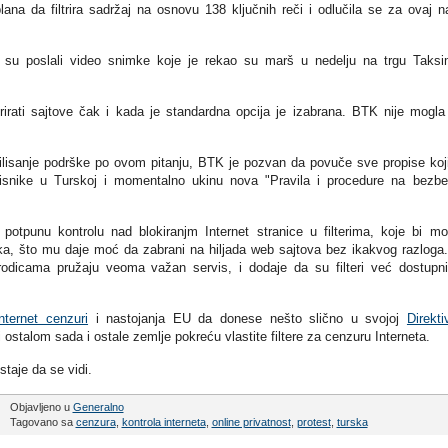
ana da filtrira sadržaj na osnovu 138 ključnih reči i odlučila se za ovaj n
ci su poslali video snimke koje je rekao su marš u nedelju na trgu Taks
rirati sajtove čak i kada je standardna opcija je izabrana. BTK nije mogla 
ilisanje podrške po ovom pitanju, BTK je pozvan da povuče sve propise koj
 korisnike u Turskoj i momentalno ukinu nova "Pravila i procedure na bezb
otpunu kontrolu nad blokiranjm Internet stranice u filterima, koje bi m
nika, što mu daje moć da zabrani na hiljada web sajtova bez ikakvog razloga
dicama pružaju veoma važan servis, i dodaje da su filteri već dostupn
nternet cenzuri
i nastojanja EU da donese nešto slično u svojoj
Direkti
 ostalom sada i ostale zemlje pokreću vlastite filtere za cenzuru Interneta.
taje da se vidi.
Objavljeno u
Generalno
Tagovano sa
cenzura
,
kontrola interneta
,
online privatnost
,
protest
,
turska