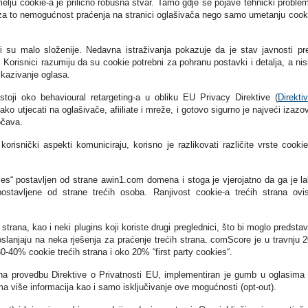
lju cookie-a je prilično robusna stvar. Tamo gdje se pojave tehnički proble
og za to nemogućnost praćenja na stranici oglašivača nego samo umetanju cook
ri su malo složenije. Nedavna istraživanja pokazuje da je stav javnosti p
i. Korisnici razumiju da su cookie potrebni za pohranu postavki i detalja, a nis
rikazivanje oglasa.
oji oko behavioural retargeting-a u obliku EU Privacy Direktive (
Direkti
ako utjecati na oglašivače, afiiliate i mreže, i gotovo sigurno je najveći izazo
očava.
 korisnički aspekti komuniciraju, korisno je razlikovati različite vrste cookie
okies“ postavljen od strane awin1.com domena i stoga je vjerojatno da ga je l
ostavljene od strane trećih osoba. Ranjivost cookie-a trećih strana ovi
strana, kao i neki plugins koji koriste drugi preglednici, što bi moglo predstavl
slanjaju na neka rješenja za praćenje trećih strana. comScore je u travnju 
30-40% cookie trećih strana i oko 20% “first party cookies“.
na provedbu Direktive o Privatnosti EU, implementiran je gumb u oglasima 
ma više informacija kao i samo isključivanje ove mogućnosti (opt-out).