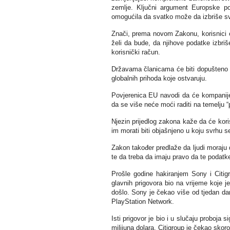
zemlje. Ključni argument Europske po
omogućila da svatko može da izbriše svo
Znači, prema novom Zakonu, korisnici će
želi da bude, da njihove podatke izbriš
korisnički račun.
Državama članicama će biti dopušteno d
globalnih prihoda koje ostvaruju.
Povjerenica EU navodi da će kompanije s
da se više neće moći raditi na temelju “
Njezin prijedlog zakona kaže da će korisn
im morati biti objašnjeno u koju svrhu se 
Zakon također predlaže da ljudi moraju d
te da treba da imaju pravo da te podat
Prošle godine hakiranjem Sony i Citigr
glavnih prigovora bio na vrijeme koje 
došlo. Sony je čekao više od tjedan dan
PlayStation Network.
Isti prigovor je bio i u slučaju proboja 
milijuna dolara. Citigroup je čekao skoro