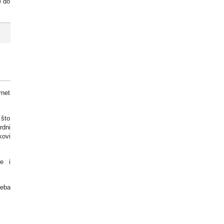
e do
rnet
 što
rdni
kovi
ne i
reba