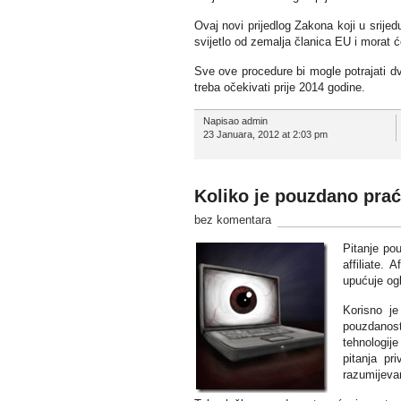
Ovaj novi prijedlog Zakona koji u srije
svijetlo od zemalja članica EU i morat će
Sve ove procedure bi mogle potrajati dv
treba očekivati prije 2014 godine.
Napisao admin
23 Januara, 2012 at 2:03 pm
Koliko je pouzdano prać
bez komentara
Pitanje po
affiliate. 
upućuje ogl
Korisno je
pouzdanost
tehnologije
pitanja pr
razumijevan