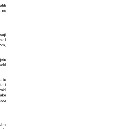
titi
a ne
sajt
ak i
bom,
jetu
vaki
a to
te i
vaki
rake
koči
slim