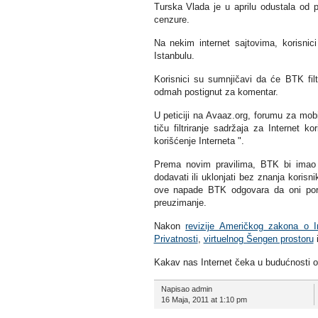
Turska Vlada je u aprilu odustala od pl
cenzure.
Na nekim internet sajtovima, korisni
Istanbulu.
Korisnici su sumnjičavi da će BTK filt
odmah postignut za komentar.
U peticiji na Avaaz.org, forumu za mob
tiču filtriranje sadržaja za Internet
korišćenje Interneta ".
Prema novim pravilima, BTK bi imao p
dodavati ili uklonjati bez znanja koris
ove napade BTK odgovara da oni poro
preuzimanje.
Nakon
revizije Američkog zakona o I
Privatnosti
,
virtuelnog Šengen prostoru
i
Kakav nas Internet čeka u budućnosti os
Napisao admin
16 Maja, 2011 at 1:10 pm