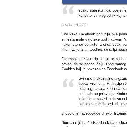
svaku stranicu koju posjetite
koristite isti preglednik koji s
navode eksperti.
Evo kako Facebook prikuplja ove podatk
smješta male datoteke pod nazivom "co
nakon što se odjavite, a onda svaki pu
informacije iz tih Cookies se šalju natr
Facebook priznaje da dobija te podatk
navodi da se podaci šalju zbog samog n
Cookies koji je povezan sa Facebook.co
Svi smo maksimalno angažiran
trebati vremena. Priikupljan
phishing napada kao i da ola
put kada se prijavljuju. Kada
kako bi se potvrdilo da su o
ove korake kada se ljudi prijav
priopćio je Facebook-ov direkor Inženjer
Normalno je da će Facebook da se brani