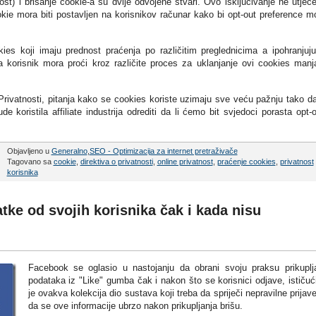
st) i brisanje cookie-a su dvije odvojene stvari. Ovo isključivanje ne utječ
kie mora biti postavljen na korisnikov računar kako bi opt-out preference m
es koji imaju prednost praćenja po različitim preglednicima a ipohranjuj
 korisnik mora proći kroz različite proces za uklanjanje ovi cookies manj
rivatnosti, pitanja kako se cookies koriste uzimaju sve veću pažnju tako d
koristila affiliate industrija odrediti da li ćemo bit svjedoci porasta opt-o
Objavljeno u
Generalno
,
SEO - Optimizacija za internet pretraživače
Tagovano sa
cookie
,
direktiva o privatnosti
,
online privatnost
,
praćenje cookies
,
privatnost
korisnika
tke od svojih korisnika čak i kada nisu
Facebook se oglasio u nastojanju da obrani svoju praksu prikuplj
podataka iz "Like" gumba čak i nakon što se korisnici odjave, ističuć
je ovakva kolekcija dio sustava koji treba da spriječi nepravilne prijave
da se ove informacije ubrzo nakon prikupljanja brišu.