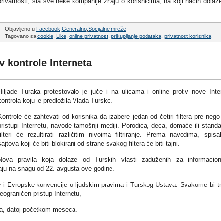
ivatnosti, šta sve neke kompanije znaju o korisnicima, na koji način dolaz
Objavljeno u
Facebook
,
Generalno
,
Socijalne mreže
Tagovano sa
cookie
,
Like
,
online privatnost
,
prikupljanje podataka
,
privatnost korisnika
iv kontrole Interneta
Hiljade Turaka protestovalo je juče i na ulicama i online protiv nove Inte
kontrola koju je predložila Vlada Turske.
Kontrole će zahtevati od korisnika da izabere jedan od četiri filtera pre nego
pristupi Internetu, navode tamošnji mediji. Porodica, deca, domaće ili standa
filteri će rezultirati različitim nivoima filtriranje. Prema navodima, spisa
sajtova koji će biti blokirani od strane svakog filtera će biti tajni.
Nova pravila koja dolaze od Turskih vlasti zaduženih za informacio
aju na snagu od 22. avgusta ove godine.
 i Evropske konvencije o ljudskim pravima i Turskog Ustava. Svakome bi t
eograničen pristup Internetu,
ca, datoj početkom meseca.