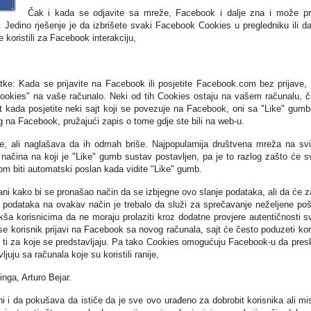
Čak i kada se odjavite sa mreže, Facebook i dalje zna i može pra
. Jedino rješenje je da izbrišete svaki Facebook Cookies u pregledniku ili d
te koristili za Facebook interakciju,
e: Kada se prijavite na Facebook ili posjetite Facebook.com bez prijave, 
okies" na vaše računalo. Neki od tih Cookies ostaju na vašem računalu, č
t kada posjetite neki sajt koji se povezuje na Facebook, oni sa "Like" gum
ag na Facebook, pružajući zapis o tome gdje ste bili na web-u.
e, ali naglašava da ih odmah briše. Najpopularnija društvena mreža na svi
ačina na koji je "Like" gumb sustav postavljen, pa je to razlog zašto će s
m biti automatski poslan kada vidite "Like" gumb.
i kako bi se pronašao način da se izbjegne ovo slanje podataka, ali da će z
je podataka na ovakav način je trebalo da služi za sprečavanje neželjene poš
kša korisnicima da ne moraju prolaziti kroz dodatne provjere autentičnosti s
 se korisnik prijavi na Facebook sa novog računala, sajt će često poduzeti ko
ni ti za koje se predstavljaju. Pa tako Cookies omogućuju Facebook-u da pres
ljuju sa računala koje su koristili ranije,
inga, Arturo Bejar.
 i da pokušava da ističe da je sve ovo urađeno za dobrobit korisnika ali mi