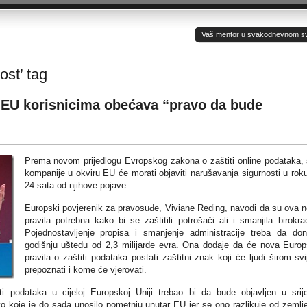
Vaš mentor u svakodnevnom sv(ij
ost’ tag
 EU korisnicima obećava “pravo da bude
Prema novom prijedlogu Evropskog zakona o zaštiti online podataka,
kompanije u okviru EU će morati objaviti narušavanja sigurnosti u rok
24 sata od njihove pojave.
Europski povjerenik za pravosuđe, Viviane Reding, navodi da su ova 
pravila potrebna kako bi se zaštitili potrošači ali i smanjila birokrac
Pojednostavljenje propisa i smanjenje administracije treba da do
godišnju uštedu od 2,3 milijarde evra. Ona dodaje da će nova Euro
pravila o zaštiti podataka postati zaštitni znak koji će ljudi širom svi
prepoznati i kome će vjerovati.
i podataka u cijeloj Europskoj Uniji trebao bi da bude objavljen u srij
 koje je do sada unosilo pometnju unutar EU jer se ono razlikuje od zemlj