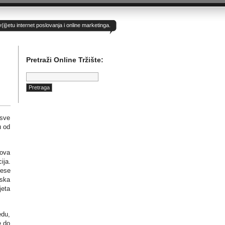
)etu internet poslovanja i online marketinga.
Pretraži Online Tržište:
Pretraga:
 sve
u od
nova
ija.
nese
pska
jeta
edu,
e do