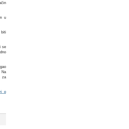
ačin
im u
biti
i se
edno
ogao
. Na
i za
vi o