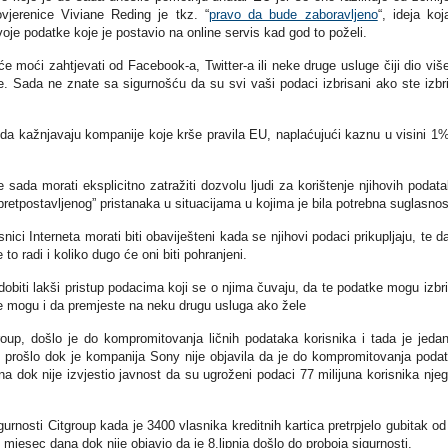
vjerenice Viviane Reding je tkz. “
pravo da bude zaboravljeno
“, ideja koj
je podatke koje je postavio na online servis kad god to poželi.
 moći zahtjevati od Facebook-a, Twitter-a ili neke druge usluge čiji dio viš
e. Sada ne znate sa sigurnošću da su svi vaši podaci izbrisani ako ste izbri
a kažnjavaju kompanije koje krše pravila EU, naplaćujući kaznu u visini 1
ada morati eksplicitno zatražiti dozvolu ljudi za korištenje njihovih podata
pretpostavljenog” pristanaka u situacijama u kojima je bila potrebna suglasnos
ici Interneta morati biti obaviješteni kada se njihovi podaci prikupljaju, te d
to radi i koliko dugo će oni biti pohranjeni.
obiti lakši pristup podacima koji se o njima čuvaju, da te podatke mogu izbri
ke mogu i da premjeste na neku drugu usluga ako žele
oup, došlo je do kompromitovanja ličnih podataka korisnika i tada je jeda
je prošlo dok je kompanija Sony nije objavila da je do kompromitovanja poda
a dok nije izvjestio javnost da su ugroženi podaci 77 milijuna korisnika nje
sigurnosti Citgroup kada je 3400 vlasnika kreditnih kartica pretrpjelo gubitak od
 mjesec dana dok nije objavio da je 8.lipnja došlo do proboja sigurnosti.