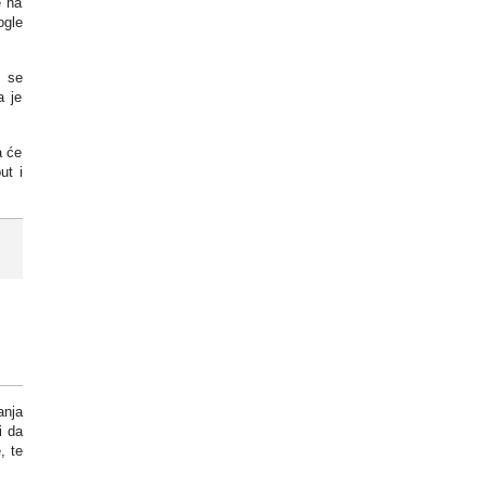
e na
ogle
u se
a je
a će
ut i
anja
i da
, te