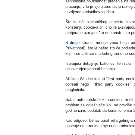
Tehnološka pouzdanost praćenja na teme
praćenju, vrlo je vjerojatno da je razl
u vrijeme korisnikovog klika.
Što se tiče korisničkog aspekta, stva
korištenju cookie-a prilično relaksirajuć
pretjerano uzrujani što se koriste i za p
S druge strane, mnogo veća briga post
Privatnosti
), što je nešto što će podjedn
kojim se affiliate marketing trenutno su
Ispitujući detaljnije kako ovi tehnički i
njihove vjerojatnosti brisanja.
Affiliate Windoe koristi “first party co
obrisati nego “third party cookies” p
pregledniku.
Safari automatski blokira cookies trećih 
problem za oglašivače koji se previše o
godine iznio podatak da korisnici brišu 
Kao odgovor behavioural retargeting-a 
upućuje na stranice koje nude korisnici