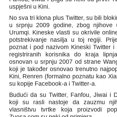
uspješni u Kini.
No sva tri klona plus Twitter, su bili blo
u srpnju 2009 godine, zbog njihove
Urumqi. Kineske vlasti su okrivile onli
potstrekivanje nasilja u toj regiji. Pr
poznat i pod nazivom Kineski Twitter i 
registriranih korisnika do kraja lip
osnovan u srpnju 2007 od strane Wang
koji je također osnovao trenutno najpo
Kini, Renren (formalno poznatu kao Xi
su kopije Facebook-a i Twitter-a.
Budući da su Twitter, Fanfou, Jiwai i Di
koji su rasli nastoje da zauzmu nj
vlasništvu tvrtke koja proizvodi p
Zuosa.com su neki od primjera.