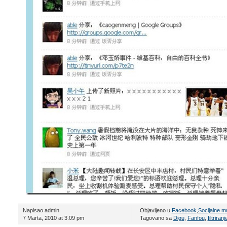
Napisao admin
Objavljeno u
Facebook
,
Socijalne m
7 Marta, 2010 at 3:09 pm
Tagovano sa
Digu
,
Fanfou
,
filtriranj