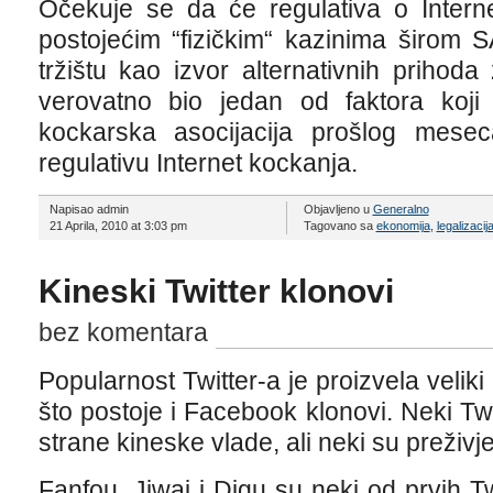
Očekuje se da će regulativa o Interne
postojećim “fizičkim“ kazinima širom
tržištu kao izvor alternativnih prihod
verovatno bio jedan od faktora koji
kockarska asocijacija prošlog mese
regulativu Internet kockanja.
Napisao admin
Objavljeno u
Generalno
21 Aprila, 2010 at 3:03 pm
Tagovano sa
ekonomija
,
legalizacij
Kineski Twitter klonovi
bez komentara
Popularnost Twitter-a je proizvela veliki
što postoje i Facebook klonovi. Neki Twi
strane kineske vlade, ali neki su preživjel
Fanfou, Jiwai i Digu su neki od prvih Tw