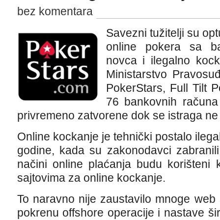
bez komentara
Savezni tužitelji su op
online pokera sa ba
novca i ilegalno kock
Ministarstvo Pravosu
PokerStars, Full Tilt 
76 bankovnih računa u
privremeno zatvorene dok se istraga ne 
Online kockanje je tehnički postalo il
godine, kada su zakonodavci zabranili 
načini online plaćanja budu korišteni
sajtovima za online kockanje.
To naravno nije zaustavilo mnoge web 
pokrenu offshore operacije i nastave širi