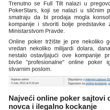
Trenutno se Full Tilt nalazi u pregov
PokerStars, koji se nalazi u sličnim
smatraju da bi prodaja mogla konsoli
kompanije i stvoriti bolje predstavke
Ministarstvom Pravde.
Online poker tržište je pre nekoliko 
vredan nekoliko milijardi dolara, dan
nestalo ostavljajući ove kompanije p
bivše "profesionalne" online poker 
stvarnim poslom.
Napisao admin
Objavljeno u
Internet zabava
,
On
3 Jula, 2012 at 5:19 pm
Tagovano sa
online kockanje
,
o
Najveći online poker sajtovi 
novca i ilegalno kockanje