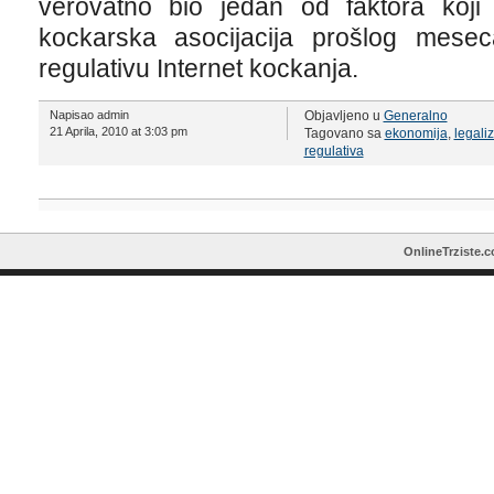
verovatno bio jedan od faktora koji
kockarska asocijacija prošlog mese
regulativu Internet kockanja.
Napisao admin
Objavljeno u
Generalno
21 Aprila, 2010 at 3:03 pm
Tagovano sa
ekonomija
,
legaliz
regulativa
OnlineTrziste.