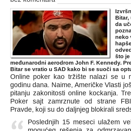
Izvršn
Bitar
da uč
pozna
neko 
hapšen
odved
što je
međunarodni aerodrom John F. Kennedy. Pr
Bitar se vratio u SAD kako bi se suoči sa op
Online poker kao tržište nalazi se u n
godinu dana. Naime, Američke Vlasti jo
pitanju zakonitosti online kockanja. Tre
Poker sajt zamrznute od strane FBI
Pravde, koji su do daljnjeg blokirali sred
Poslednjih 15 meseci ulažem ve
mogućeg rešenja za odmrzavanj