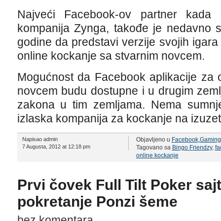
Najveći Facebook-ov partner kada s
kompanija Zynga, takođe je nedavno sa
godine da predstavi verzije svojih igar
online kockanje sa stvarnim novcem.
Mogućnost da Facebook aplikacije za o
novcem budu dostupne i u drugim zeml
zakona u tim zemljama. Nema sumnj
izlaska kompanija za kockanje na izuzetn
Napisao admin
Objavljeno u
Facebook
,
Gaming
7 Augusta, 2012 at 12:18 pm
Tagovano sa
Bingo Friendzy
,
fa
online kockanje
Prvi čovek Full Tilt Poker sa
pokretanje Ponzi šeme
bez komentara