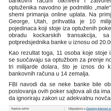
bankovni računi otkriveni i zatvor
optuženika navodno je podmitilo „male“
shemi primanja online uplata. Na primj
George, Utah, prihvatila je 10 mili
pojedinaca koji stoje iza optuženih po
obradu kockarskih transakcija, 
potpredsjednika banke u iznosu od 20.0
Kao rezultat toga, 11 osoba koje stoje 
se suočavaju sa optužbom za prenje no
tri milijarde dolara, što je iznos d
bankovnih računa u 14 zemalja.
FBI navodi da se neke banke bile obm
poslovanja ovih poker sajtova ali da ima
da ignoriraju zakon uz adekvatnu novč
Napisao admin
Objavljeno u
Gaming
,
Internet 