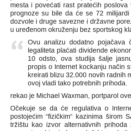
mesta i povećati rast pratećih poslova
prognoze su bile da će se 72 milijardi 
dozvole i druge savezne i državne pore
u uređenom okruženju bez sportskog kl
Ovu analizu dodatno pojačava č
legaliteta plaćati dividende ekono
10 odsto, ova studija šalje jasn
propis o Internet kockanju način s
kreirati blizu 32.000 novih radnih 
ovoj vladi tako potrebnih prihoda.
rekao je Michael Waxman, portparol ove i
Očekuje se da će regulativa o Interne
postojećim “fizičkim“ kazinima širom
tržištu kao izvor alternativnih prihod