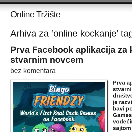
Online Tržište
Arhiva za ‘online kockanje’ ta
Prva Facebook aplikacija za
stvarnim novcem
bez komentara
Prva ap
stvarn
društv
je razv
bavi p
Gamesy
vodeći
sajtom