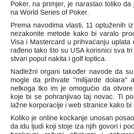
Poker, na primjer, je narastao toliko da
na World Series of Poker.
Prema navodima vlasti, 11 optuženih iz o
nezakonite metode kako bi varalo pro
Visa i Mastercard u prihvaćanju uplata 
rađeno tako što su USA korisnici sva tri
stvari poput nakita i golf loptica.
Nadležni organi također navode da su 
mogle da prihvate "milijarde dolara"
netkoga tko im je omogućio da otvore
koje bi se pohranjivao taj novac. Ti p
lažne korporacije i web stranice kako bi s
Koliko je online kockanje unosan posao
da idu ljudi koji stoje iza njih govori i p