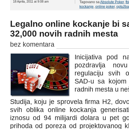
18 Aprila, 2011 at 9:08 am
Tagovano sa
Absolute Poker
,
fb
kockanje
,
online poker
,
optužba
Legalno online kockanje bi 
32,000 novih radnih mesta
bez komentara
Inicijativa pod 
pozdravlja novu
regulaciju svih 
SAD-u sa kojom b
radnih mesta u neš
Studija, koju je sprovela firma H2, dov
svih oblika online kockanja generisa
iznosu od 94 milijardi dolara u pet go
prihoda od poreza od projektovanog kl