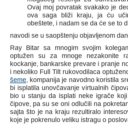
Ovaj moj povratak svakako je deo
ova saga bliži kraju, ja ću uči
obeštete, i nadam se da će se to d
navodi se u saopštenju objavljenom dana
Ray Bitar sa mnogim svojim kolegam
optužen su za mnoge nezakonite ra
kockanje, bankarske prevare i pranje n
i nekoliko Full Tilt rukovodilaca optužen
šeme
, kompanija je navodno koristila s
bi isplatila unovčavanje virtualnih čipova
bio u stanju da isplati neke igrače koj
čipove, pa su se oni odlučili na pokreta
sajta što je na kraju rezultiralo intere
koje je pokrenulo veliku istragu o poslov