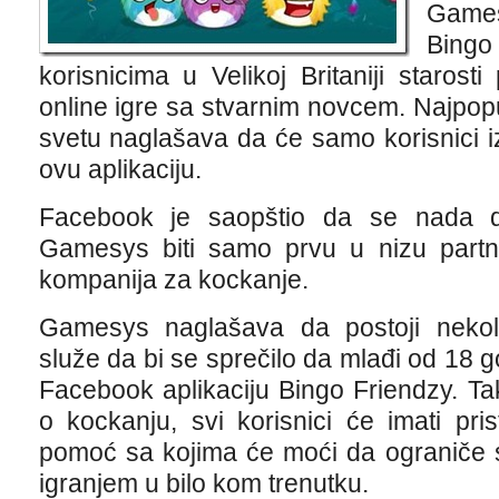
Games
Bing
korisnicima u Velikoj Britaniji staros
online igre sa stvarnim novcem. Najpop
svetu naglašava da će samo korisnici iz 
ovu aplikaciju.
Facebook je saopštio da se nada d
Gamesys biti samo prvu u nizu partn
kompanija za kockanje.
Gamesys naglašava da postoji nekoli
služe da bi se sprečilo da mlađi od 18 godi
Facebook aplikaciju Bingo Friendzy. T
o kockanju, svi korisnici će imati pri
pomoć sa kojima će moći da ograniče s
igranjem u bilo kom trenutku.