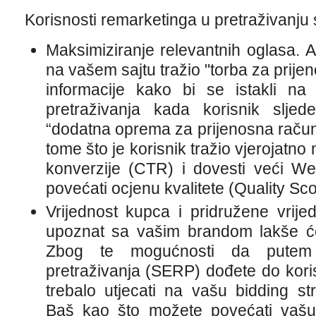
Korisnosti remarketinga u pretraživanju s
Maksimiziranje relevantnih oglasa. A
na vašem sajtu tražio "torba za prijen
informacije kako bi se istakli na
pretraživanja kada korisnik sljed
“dodatna oprema za prijenosna raču
tome što je korisnik tražio vjerojatn
konverzije (CTR) i dovesti veći We
povećati ocjenu kvalitete (Quality Sco
Vrijednost kupca i pridružene vrijedn
upoznat sa vašim brandom lakše će
Zbog te mogućnosti da putem s
pretraživanja (SERP) dođete do koris
trebalo utjecati na vašu bidding str
Baš kao što možete povećati vašu