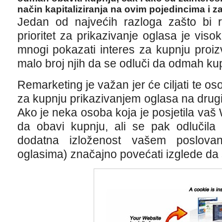
način kapitaliziranja na ovim pojedincima i z
Jedan od najvećih razloga zašto bi r
prioritet za prikazivanje oglasa je viso
mnogi pokazati interes za kupnju proizv
malo broj njih da se odluči da odmah kupi
Remarketing je važan jer će ciljati te o
za kupnju prikazivanjem oglasa na drug
Ako je neka osoba koja je posjetila vaš 
da obavi kupnju, ali se pak odlučil
dodatna izloženost vašem poslovan
oglasima) značajno povećati izglede da 