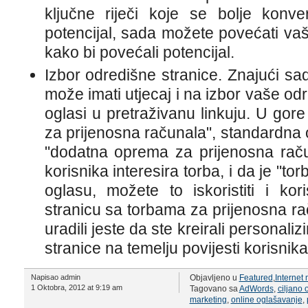
ključne riječi koje se bolje konv
potencijal, sada možete povećati v
kako bi povećali potencijal.
Izbor odredišne stranice. Znajući sadr
može imati utjecaj i na izbor vaše od
oglasi u pretraživanu linkuju. U gor
za prijenosna računala", standardna 
"dodatna oprema za prijenosna raču
korisnika interesira torba, i da je "t
oglasu, možete to iskoristiti i kor
stranicu sa torbama za prijenosna ra
uradili jeste da ste kreirali personal
stranice na temelju povijesti korisnika
Napisao admin
Objavljeno u
Featured
,
Internet
1 Oktobra, 2012 at 9:19 am
Tagovano sa
AdWords
,
ciljano 
marketing
,
online oglašavanje
,