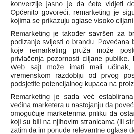
konverzije jasno je da ćete vidjeti d
Općenito govoreći, remarketing je sigurn
kojima se prikazuju oglase visoko ciljani
Remarketing je također savršen za br
podizanje svijesti o brandu. Povećana 
koje remarketing pruža može poslu
privlačenja pozornosti ciljane publike
Web sajt može imati mali učinak, 
vremenskom razdoblju od prvog pos
podsjetite potencijalnog kupaca na proiz
Remarketing je sada već establirana t
većina marketera u nastojanju da poveć
omogućuje marketerima priliku da osta
koji su bili na njihovim stranicama (ili st
zatim da im ponude relevantne oglase d