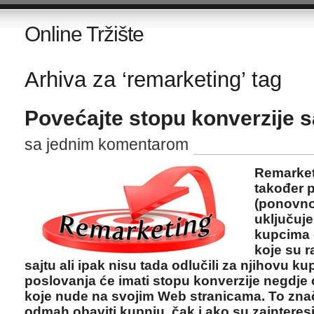
Online Tržište
Arhiva za ‘remarketing’ tag
Povećajte stopu konverzije 
sa jednim komentarom
Remarket
također p
(ponovno 
uključuje
kupcima o
koje su r
sajtu ali ipak nisu tada odlučili za njihovu ku
poslovanja će imati stopu konverzije negdje 
koje nude na svojim Web stranicama. To znač
odmah obaviti kupnju, čak i ako su zainteresi