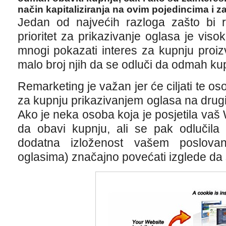
način kapitaliziranja na ovim pojedincima i z
Jedan od najvećih razloga zašto bi r
prioritet za prikazivanje oglasa je viso
mnogi pokazati interes za kupnju proizv
malo broj njih da se odluči da odmah kupi
Remarketing je važan jer će ciljati te o
za kupnju prikazivanjem oglasa na drug
Ako je neka osoba koja je posjetila vaš 
da obavi kupnju, ali se pak odlučil
dodatna izloženost vašem poslovan
oglasima) značajno povećati izglede da 