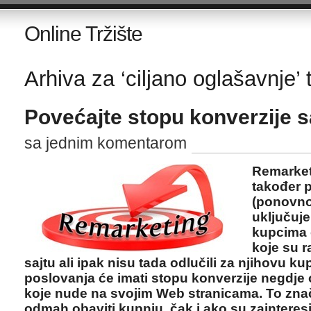
Online Tržište
Arhiva za ‘ciljano oglašavnje’ 
Povećajte stopu konverzije 
sa jednim komentarom
Remarket
također p
(ponovno 
uključuje
kupcima o
koje su r
sajtu ali ipak nisu tada odlučili za njihovu ku
poslovanja će imati stopu konverzije negdje 
koje nude na svojim Web stranicama. To znač
odmah obaviti kupnju, čak i ako su zainteresi