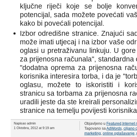
ključne riječi koje se bolje konv
potencijal, sada možete povećati v
kako bi povećali potencijal.
Izbor odredišne stranice. Znajući sadr
može imati utjecaj i na izbor vaše od
oglasi u pretraživanu linkuju. U gor
za prijenosna računala", standardna 
"dodatna oprema za prijenosna raču
korisnika interesira torba, i da je "t
oglasu, možete to iskoristiti i kor
stranicu sa torbama za prijenosna ra
uradili jeste da ste kreirali personal
stranice na temelju povijesti korisnika
Napisao admin
Objavljeno u
Featured
,
Internet
1 Oktobra, 2012 at 9:19 am
Tagovano sa
AdWords
,
ciljano 
marketing
,
online oglašavanje
,