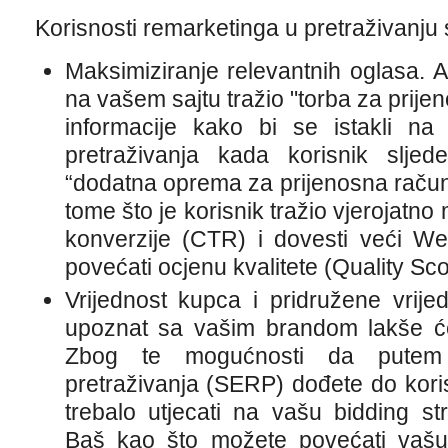
Korisnosti remarketinga u pretraživanju s
Maksimiziranje relevantnih oglasa. A
na vašem sajtu tražio "torba za prijen
informacije kako bi se istakli na
pretraživanja kada korisnik sljed
“dodatna oprema za prijenosna raču
tome što je korisnik tražio vjerojatn
konverzije (CTR) i dovesti veći We
povećati ocjenu kvalitete (Quality Sco
Vrijednost kupca i pridružene vrijedn
upoznat sa vašim brandom lakše će
Zbog te mogućnosti da putem s
pretraživanja (SERP) dođete do koris
trebalo utjecati na vašu bidding str
Baš kao što možete povećati vašu