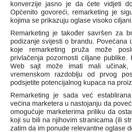
konverzije jasno je da ćete vidjeti d
Općenito govoreći, remarketing je sigurn
kojima se prikazuju oglase visoko ciljani
Remarketing je također savršen za br
podizanje svijesti o brandu. Povećana 
koje remarketing pruža može poslu
privlačenja pozornosti ciljane publike
Web sajt može imati mali učinak, 
vremenskom razdoblju od prvog pos
podsjetite potencijalnog kupaca na proiz
Remarketing je sada već establirana t
većina marketera u nastojanju da poveć
omogućuje marketerima priliku da osta
koji su bili na njihovim stranicama (ili st
zatim da im ponude relevantne oglase d