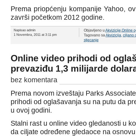
Prema priopćenju kompanije Yahoo, ovo
završi početkom 2012 godine.
Napisao admin
Objavljeno u
Akvizicije
,
Online o
1 Novembra, 2011 at 3:11 pm
Tagovano sa
Akvizicija
,
ciljano
stjecanje
Online video prihodi od ogla
prevaziđu 1,3 milijarde dolar
bez komentara
Prema novom izveštaju Parks Associate
prihodi od oglašavanja su na putu da pre
u ovoj godini.
Stalni rast u online video gledanosti u
da ciljate određene gledaoce na osnovu s