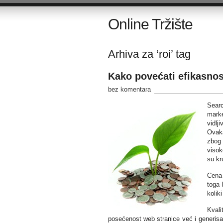
Online Tržište
Arhiva za ‘roi’ tag
Kako povećati efikasnos
bez komentara
Searc
marke
vidlj
Ovaka
zbog 
visok
su kr
Cena 
toga 
kolik
Kvali
posećenost web stranice već i generisanj