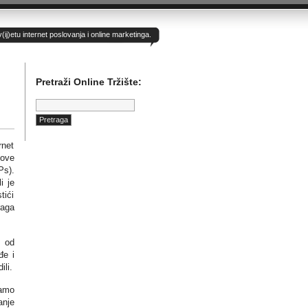
)etu internet poslovanja i online marketinga.
Pretraži Online Tržište:
Pretraga:
rnet
hove
Ps).
i je
tići
raga
i od
đe i
ili.
samo
anje