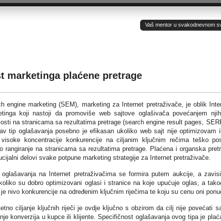
Vaš mentor u svakodnevnom sv(ij
t marketinga plaćene pretrage
h engine marketing (SEM), marketing za Internet pretraživače, je oblik Inte
tinga koji nastoji da promoviše web sajtove oglašivača povećanjem nji
ivosti na stranicama sa rezultatima pretrage (search engine result pages, SER
v tip oglašavanja posebno je efikasan ukoliko web sajt nije optimizovam il
visoke koncentracije konkurencije na ciljanim ključnim rečima teško pos
o rangiranje na stranicama sa rezultatima pretrage. Plaćena i organska pret
ucijalni delovi svake potpune marketing strategije za Internet pretraživače.
oglašavanja na Internet pretraživačima se formira putem aukcije, a zavis
koliko su dobro optimizovani oglasi i stranice na koje upućuje oglas, a tako
i je nivo konkurencije na određenim ključnim riječima te koju su cenu oni ponud
tetno ciljanje ključnih riječi je ovdje ključno s obzirom da cilj nije povećati 
e konverzija u kupce ili klijente. Specifičnost oglašavanja ovog tipa je plać