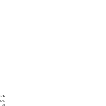
atch
age.
u se