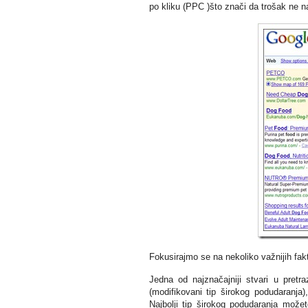
po kliku (PPC )što znači da trošak ne n
Fokusirajmo se na nekoliko važnijih fakt
Jedna od najznačajniji stvari u pretr
(modifikovani tip širokog podudaranja
Najbolji tip širokog podudaranja može