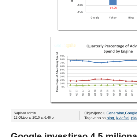
Napisao admin
Objavljeno u
Generalno
,
Googl
12 Oktobra, 2010 at 6:46 pm
Tagovano sa
bing
,
izvještaj
,
pla
Google investirao 4,5 milion