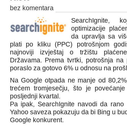
bez komentara
SearchIgnite, k
optimizacije plaće
da upravlja sa vi
plati po kliku (PPC) potrošnjom godi
najnoviji izvještaj o tržištu plaće
Državama. Prema tvrtki, potrošnja na 
poraslo za gotovo 6% u odnosu na prošl
Na Google otpada ne manje od 80,2%
trećem tromjesečju, što je povećan
posljednji kvartal.
Pa ipak, SearchIgnite navodi da rano 
Yahoo saveza pokazuju da bi Bing u bud
Google konkurent.