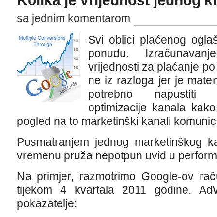
Kolika je vrijednost jednog k
sa jednim komentarom
Svi oblici plaćenog ogla
ponudu. Izračunavanj
vrijednosti za plaćanje po
ne iz razloga jer je mate
potrebno napustiti g
optimizacije kanala kako 
pogled na to marketinški kanali komunici
Posmatranjem jednog marketinškog 
vremenu pruža nepotpun uvid u perfor
Na primjer, razmotrimo Google-ov rač
tijekom 4 kvartala 2011 godine. A
pokazatelje: