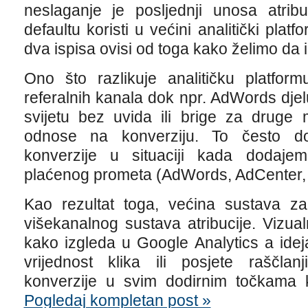
neslaganje je posljednji unosa atrib
defaultu koristi u većini analitički plat
dva ispisa ovisi od toga kako želimo da 
Ono što razlikuje analitičku platfor
referalnih kanala dok npr. AdWords dje
svijetu bez uvida ili brige za druge 
odnose na konverziju. To često do
konverzije u situaciji kada dodaje
plaćenog prometa (AdWords, AdCenter, F
Kao rezultat toga, većina sustava za 
višekanalnog sustava atribucije. Vizua
kako izgleda u Google Analytics a ideja
vrijednost klika ili posjete raščlan
konverzije u svim dodirnim točkama
Pogledaj kompletan post »