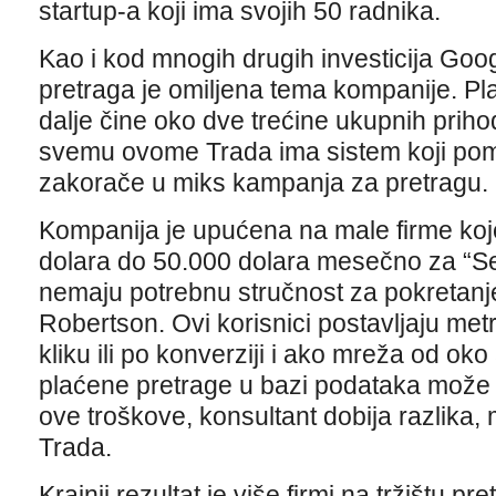
startup-a koji ima svojih 50 radnika.
Kao i kod mnogih drugih investicija Goo
pretraga je omiljena tema kompanije. Pl
dalje čine oko dve trećine ukupnih prih
svemu ovome Trada ima sistem koji po
zakorače u miks kampanja za pretragu.
Kompanija je upućena na male firme koj
dolara do 50.000 dolara mesečno za “Sea
nemaju potrebnu stručnost za pokretanje
Robertson. Ovi korisnici postavljaju metr
kliku ili po konverziji i ako mreža od ok
plaćene pretrage u bazi podataka može
ove troškove, konsultant dobija razlika,
Trada.
Krajnji rezultat je više firmi na tržištu p