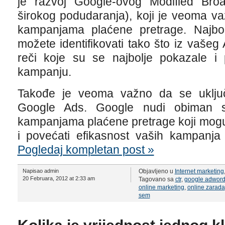
je razvoj Google-ovog Modified Broa
širokog podudaranja), koji je veoma va
kampanjama plaćene pretrage. Najbolj
možete identifikovati tako što iz vaše
reči koje su se najbolje pokazale i 
kampanju.
Takođe je veoma važno da se uklj
Google Ads. Google nudi obiman sk
kampanjama plaćene pretrage koji mogu
i povećati efikasnost vaših kam
Pogledaj kompletan post »
Napisao admin
Objavljeno u
Internet marketing
20 Februara, 2012 at 2:33 am
Tagovano sa
ctr
,
google adwor
online marketing
,
online zarada
sem