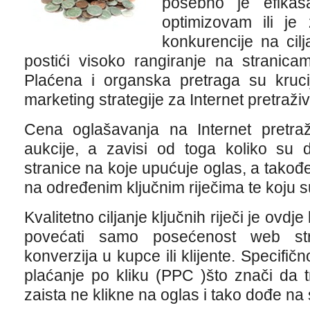
posebno je efikas
optimizovam ili je
konkurencije na cil
postići visoko rangiranje na stranica
Plaćena i organska pretraga su kruci
marketing strategije za Internet pretraži
Cena oglašavanja na Internet pretra
aukcije, a zavisi od toga koliko su d
stranice na koje upućuje oglas, a takođe 
na određenim ključnim riječima te koju s
Kvalitetno ciljanje ključnih riječi je ovdje
povećati samo posećenost web str
konverzija u kupce ili klijente. Specifič
plaćanje po kliku (PPC )što znači da 
zaista ne klikne na oglas i tako dođe na 