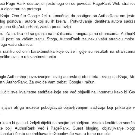
jeći Page Rank sustav, umjesto toga on će povećati PageRank Web stranice
 u algoritmu za pretragu.
adržaja. Ono što Google želi u konačnici da postigne sa AuthorRank-om jest
og postova i autora koji su ih kreirali. Potvrđivanje identiteta autora sadrža
e ono što AuthorRank zaista predstavlja.
. Za razliku od rangiranja na tražilicama i rangiranja na stranicama, Author
cu ili post na vašem sajtu. Stoga, AuthorRank za neku vašu stranicu može 
rugu vašu stranicu.
 razliku od onih karakteristika koje ovise i gdje su rezultati na stranicam
eliko ovisi o relevantnosti upita.
gle Authorship povezivanjem svog autorskog identiteta i svog sadržaja, št
etni AuthorRank. Za ovo će vam trebati Google+ račun.
učiti sve kvalitetne sadržaje koje ste već objavili na Internetu kako bi Go
sjajan ali ga možete poboljšavati objavljivanjem sadržaja koji prikazuje 
.
kako bi ga ljudi željeli dijeliti sa svojim prijateljima. Visoko-kvalitetan sadrža
bolji AuthorRank već i PageRank. Guest bloging, objavljivanje blog
članaka i često upotrebljavanje Google+ će vam u tome pomoći.