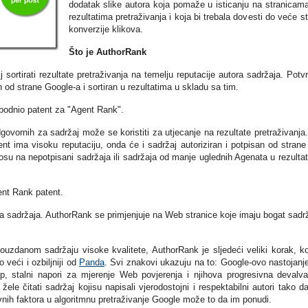
dodatak slike autora koja pomaže u isticanju na stranicam
rezultatima pretraživanja i koja bi trebala dovesti do veće s
konverzije klikova.
Što je AuthorRank
lj sortirati rezultate pretraživanja na temelju reputacije autora sadržaja. Potv
n od strane Google-a i sortiran u rezultatima u skladu sa tim.
podnio patent za "Agent Rank".
dgovornih za sadržaj može se koristiti za utjecanje na rezultate pretraživanja
nt ima visoku reputaciju, onda će i sadržaj autoriziran i potpisan od strane
osu na nepotpisani sadržaja ili sadržaja od manje uglednih Agenata u rezulta
nt Rank patent.
 sadržaja. AuthorRank se primjenjuje na Web stranice koje imaju bogat sadrž
pouzdanom sadržaju visoke kvalitete, AuthorRank je sljedeći veliki korak, k
veći i ozbiljniji od
Panda
. Svi znakovi ukazuju na to: Google-ovo nastojanj
p, stalni napori za mjerenje Web povjerenja i njihova progresivna devalva
žele čitati sadržaj kojisu napisali vjerodostojni i respektabilni autori tako d
ih faktora u algoritmnu pretraživanje Google može to da im ponudi.