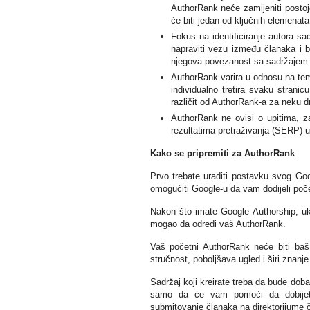
AuthorRank neće zamijeniti posto
će biti jedan od ključnih elemenata
Fokus na identificiranje autora s
napraviti vezu između članaka i bl
njegova povezanost sa sadržajem j
AuthorRank varira u odnosu na temu
individualno tretira svaku strani
različit od AuthorRank-a za neku d
AuthorRank ne ovisi o upitima, za
rezultatima pretraživanja (SERP) uv
Kako se pripremiti za AuthorRank
Prvo trebate uraditi postavku svog Goo
omogućiti Google-u da vam dodijeli poč
Nakon što imate Google Authorship, uklj
mogao da odredi vaš AuthorRank.
Vaš početni AuthorRank neće biti baš 
stručnost, poboljšava ugled i širi znanje
Sadržaj koji kreirate treba da bude dobar 
samo da će vam pomoći da dobijete 
submitovanje članaka na direktorijume 