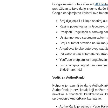
Google uzima u obzir više od
200 fakto
pretraživanja, tako da je sigurno da ć
Google će vjerojatno koristiti ove fakto
Broj dijeljenja i +1 koje sadržaj aut
Razina povezivanja na Google+, br
Prosječni PageRank autorovog sad
Uzajamne veze sa drugim autorima
Broj i autoritet stranica na kojima 
Angažovanje oko autorovog sadržaj
Indikatori izvan autoritativnih stra
YouTube pretplatnika i angažovanj
Svi značajniji signali sa društv
SlideShare, itd.)
Vodič za AuthorRank
Potpuno je razumljivo da je AuthorRank
AuthorRank je prvi korak koji možete n
nekoliko AuthorRank karakteristika
sprovođenje AuthorRank kampanje.
AuthorRank je osnova Page Rank-