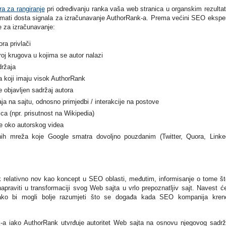
ra za rangiranje
pri određivanju ranka vaša web stranica u organskim rezulta
e imati dosta signala za izračunavanje AuthorRank-a. Prema većini SEO ekspe
re za izračunavanje:
ora privlači
oj krugova u kojima se autor nalazi
ržaja
 koji imaju visok AuthorRank
je objavljen sadržaj autora
a na sajtu, odnosno primjedbi / interakcije na postove
nica (npr. prisutnost na Wikipedia)
e oko autorskog videa
enih mreža koje Google smatra dovoljno pouzdanim (Twitter, Quora, Linke
 relativno nov kao koncept u SEO oblasti, međutim, informisanje o tome št
apraviti u transformaciji svog Web sajta u vrlo prepoznatljiv sajt. Navest 
 kako bi mogli bolje razumjeti što se događa kada SEO kompanija kre
a iako AuthorRank utvrđuje autoritet Web sajta na osnovu njegovog sadrž