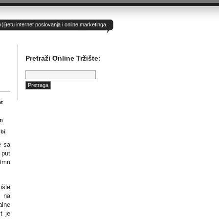
)etu internet poslovanja i online marketinga.
Pretraži Online Tržište:
Pretraga:
et
im
bi
e sa
 put
tmu
ošle
i na
alne
t je