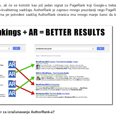
ali će se koristiti kao još jedan signal za PageRank koji Google-u treb
o-kvalitetnog sadržaja. AuthorRank je zapravo mnogo pouzdaniji nego Page
ovima jer potvrđeni sadržaj AuthorRank stranica ima mnogo manje šansi da 
ir za izračunavanje AuthorRank-a?