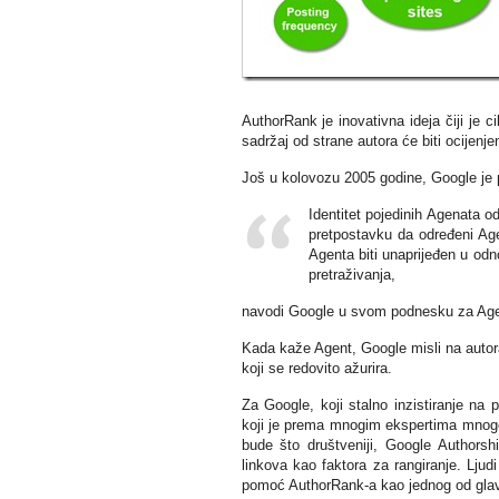
AuthorRank je inovativna ideja čiji je ci
sadržaj od strane autora će biti ocijenje
Još u kolovozu 2005 godine, Google je 
Identitet pojedinih Agenata o
pretpostavku da određeni Age
Agenta biti unaprijeđen u odn
pretraživanja,
navodi Google u svom podnesku za Age
Kada kaže Agent, Google misli na autora
koji se redovito ažurira.
Za Google, koji stalno inzistiranje na 
koji je prema mnogim ekspertima mnogo 
bude što društveniji, Google Authorshi
linkova kao faktora za rangiranje. Ljudi 
pomoć AuthorRank-a kao jednog od glavn