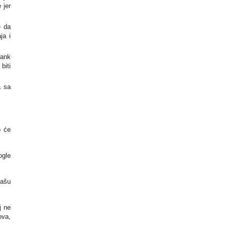
 jer
e da
ja i
Rank
biti
a sa
o će
ogle
vašu
j ne
ova,