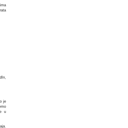
tima
rata
dIn,
o je
ćemo
ne u
aja.