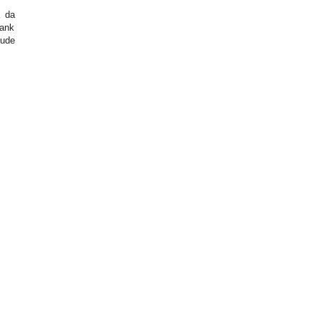
a da
Rank
bude