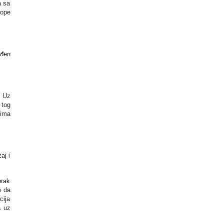
a sa
tope
rđen
. Uz
 tog
tima
aj i
orak
e da
cija
a uz