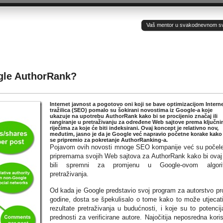
Vaš mentor u svakodnevnom sv(ij
ogle AuthorRank?
Internet javnost a pogotovo oni koji se bave optimizacijom Intern
tražilica (SEO) pomalo su šokirani novostima iz Google-a koje
ukazuje na upotrebu AuthorRank kako bi se procijenio značaj ili
rangiranje u pretraživanju za određene Web sajtove prema ključn
riječima za koje će biti indeksirani. Ovaj koncept je relativno nov,
međutim, jasno je da je Google već napravio početne korake kako 
se pripremio za pokretanje AuthorRanking-a.
Pojavom ovih novosti mnoge SEO kompanije već su počel
pripremama svojih Web sajtova za AuthorRank kako bi ovaj
bili spremni za promjenu u Google-ovom algori
pretraživanja.
Od kada je Google predstavio svoj program za autorstvo pr
godine, dosta se špekulisalo o tome kako to može utjecat
rezultate pretraživanja u budućnosti, i koje su to potencij
prednosti za verificirane autore. Najočitija neposredna koris