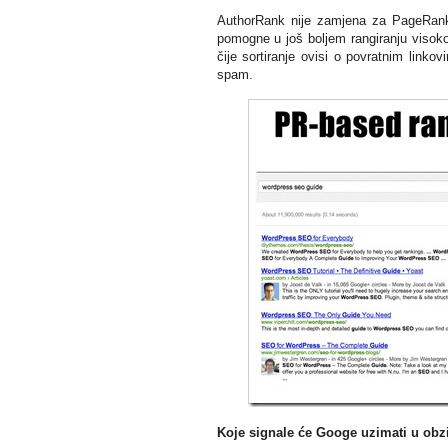
AuthorRank nije zamjena za PageRank, 
pomogne u još boljem rangiranju visok
čije sortiranje ovisi o povratnim link
spam.
Koje signale će Googe uzimati u obz