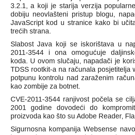
3.2.1, a koji je starija verzija popular
dobiju neovlašteni pristup blogu, napa
JavaScript kod u stranice kako bi učit
trećih strana.
Slabost Java koji se iskorištava u n
2011-3544 i ona omogućuje daljinsko
koda. U ovom slučaju, napadači je korist
TDSS rootkit-a na računala posjetitelja w
potpunu kontrolu nad zaraženim računal
kao zombije za botnet.
CVE-2011-3544 ranjivost počela se cilj
2001 godine dovodeći do kompromitir
proizvoda kao što su Adobe Reader, Flas
Sigurnosna kompanija Websense navodi