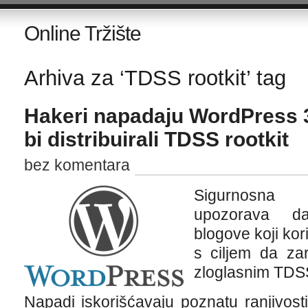
Online Tržište
Arhiva za ‘TDSS rootkit’ tag
Hakeri napadaju WordPress 3
bi distribuirali TDSS rootkit
bez komentara
Sigurnosna
upozorava da
blogove koji kor
s ciljem da zar
zloglasnim TDSS
Napadi iskorišćavaju poznatu ranjivos