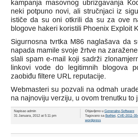
kampanja masovnog ubrizgavanja Koda k
neki potpuno novi, ali stručnjaci iz si
ističe da su oni otkrili da su za ove
blogove hakeri koristili Phoenix Exploit Ki
Sigurnosna tvrtka M86 naglašava da su
napada mamile svoje žrtve na zaražene 
slali spam e-mail koji sadrži zlonamjer
linkovi vode do legitimnih blogova
zaobiđu filtere URL reputacije.
Webmasteri su pozvali na odmah urad
na najnoviju verziju, u ovom trenutku to j
Napisao admin
Objavljeno u
Generalno
,
Software
31 Januara, 2012 at 5:11 pm
Tagovano sa
BotNet
,
CVE-2011-35
wordpress