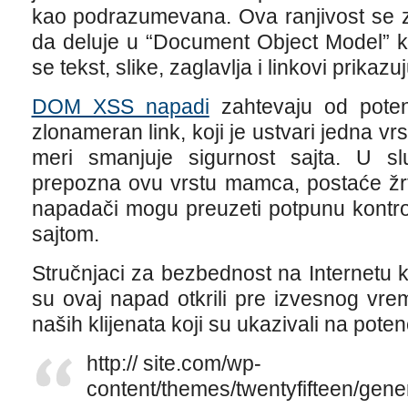
kao podrazumevana. Ova ranjivost se 
da deluje u “Document Object Model” k
se tekst, slike, zaglavlja i linkovi prikaz
DOM XSS napadi
zahtevaju od potenc
zlonameran link, koji je ustvari jedna vr
meri smanjuje sigurnost sajta. U sl
prepozna ovu vrstu mamca, postaće žr
napadači mogu preuzeti potpunu kontr
sajtom.
Stručnjaci za bezbednost na Internetu
su ovaj napad otkrili pre izvesnog vre
naših klijenata koji su ukazivali na potenc
http:// site.com/wp-
content/themes/twentyfifteen/gen