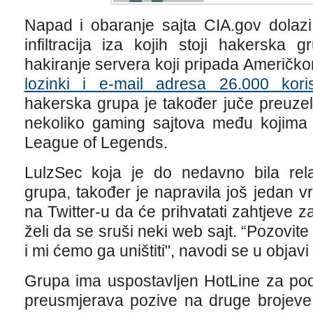
Napad i obaranje sajta CIA.gov dolaz
infiltracija iza kojih stoji hakerska 
hakiranje servera koji pripada Američk
lozinki i e-mail adresa 26.000 kori
hakerska grupa je također juče preuze
nekoliko gaming sajtova među kojima 
League of Legends.
LulzSec koja je do nedavno bila rel
grupa, također je napravila još jedan vrl
na Twitter-u da će prihvatati zahtjeve z
želi da se sruši neki web sajt. “Pozovit
i mi ćemo ga uništiti", navodi se u objav
Grupa ima uspostavljen HotLine za po
preusmjerava pozive na druge brojeve,