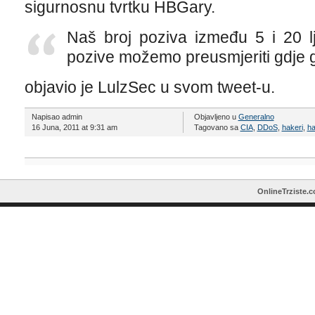
sigurnosnu tvrtku HBGary.
Naš broj poziva između 5 i 20 l
pozive možemo preusmjeriti gdje g
objavio je LulzSec u svom tweet-u.
Napisao admin
Objavljeno u
Generalno
16 Juna, 2011 at 9:31 am
Tagovano sa
CIA
,
DDoS
,
hakeri
,
ha
OnlineTrziste.