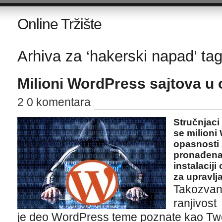
Online Tržište
Arhiva za ‘hakerski napad’ ta
Milioni WordPress sajtova u 
2 0 komentara
Stručnjaci
se milioni
opasnosti 
pronađena
instalacij
za upravlj
Takozvana
ranjivost
je deo WordPress teme poznate kao Twenty