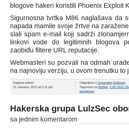
blogove hakeri koristili Phoenix Exploit Ki
Sigurnosna tvrtka M86 naglašava da su
napada mamile svoje žrtve na zaražene 
slali spam e-mail koji sadrži zlonamjer
linkovi vode do legitimnih blogova
zaobiđu filtere URL reputacije.
Webmasteri su pozvali na odmah urad
na najnoviju verziju, u ovom trenutku to j
Napisao admin
Objavljeno u
Generalno
,
Software
31 Januara, 2012 at 5:11 pm
Tagovano sa
BotNet
,
CVE-2011-35
wordpress
Hakerska grupa LulzSec obor
sa jednim komentarom