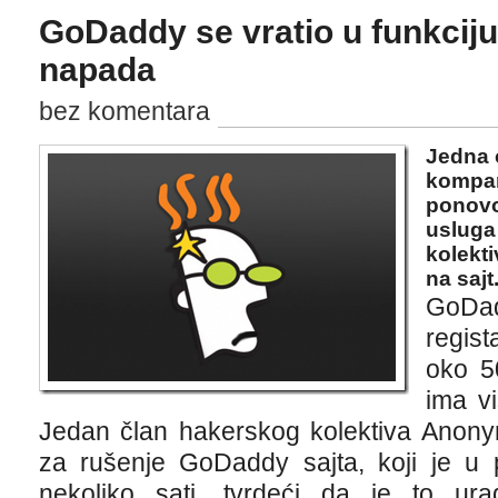
GoDaddy se vratio u funkcij
napada
bez komentara
Jedna 
kompan
ponovo 
usluga
kolekt
na sajt
GoDad
regist
oko 5
ima vi
Jedan član hakerskog kolektiva Anon
za rušenje GoDaddy sajta, koji je u 
nekoliko sati, tvrdeći da je to u