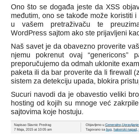
Ono što se događa jeste da XSS objavl
međutim, ono se takođe može koristiti i
u vašem pretraživaču te preuzim
WordPress sajtom ako ste prijavljeni ka
Naš savet je da obavezno proverite vaš 
njemu pokrenut ovaj “genericons” p
preporučujemo da odmah uklonite exampl
paketa ili da bar proverite da li firewall (
sistem za detekciju upada, blokira prist
Sucuri navodi da je obavestio veliki b
hosting od kojih su mnoge već zakrpile
sajtovima koje hostuju.
Napisao Slavnic Predrag
Objavljeno u
Generalno
,
Upravljanj
7 Maja, 2015 at 10:05 am
Tagovano sa
bug
,
hakerski napad
,