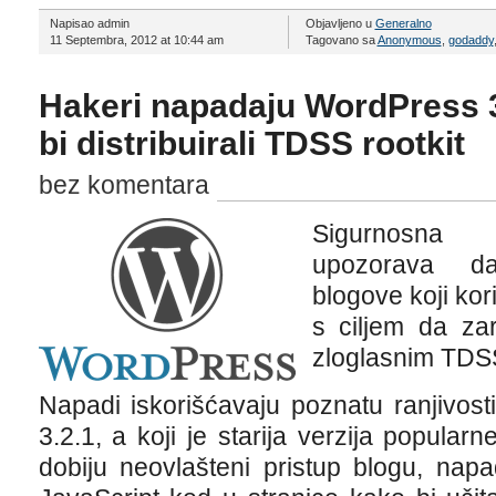
Napisao admin
Objavljeno u
Generalno
11 Septembra, 2012 at 10:44 am
Tagovano sa
Anonymous
,
godaddy
Hakeri napadaju WordPress 3
bi distribuirali TDSS rootkit
bez komentara
Sigurnosna
upozorava da
blogove koji kor
s ciljem da zar
zloglasnim TDSS
Napadi iskorišćavaju poznatu ranjivos
3.2.1, a koji je starija verzija popular
dobiju neovlašteni pristup blogu, napa