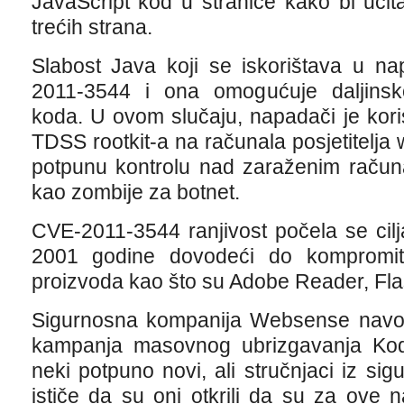
JavaScript kod u stranice kako bi učit
trećih strana.
Slabost Java koji se iskorištava u n
2011-3544 i ona omogućuje daljinsko
koda. U ovom slučaju, napadači je korist
TDSS rootkit-a na računala posjetitelja w
potpunu kontrolu nad zaraženim računal
kao zombije za botnet.
CVE-2011-3544 ranjivost počela se cilj
2001 godine dovodeći do kompromitir
proizvoda kao što su Adobe Reader, Flas
Sigurnosna kompanija Websense navodi
kampanja masovnog ubrizgavanja Koda k
neki potpuno novi, ali stručnjaci iz si
ističe da su oni otkrili da su za ove