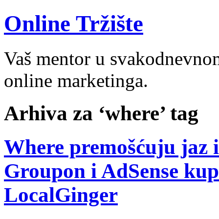
Online Tržište
Vaš mentor u svakodnevnom 
online marketinga.
Arhiva za ‘where’ tag
Where premošćuju jaz 
Groupon i AdSense ku
LocalGinger